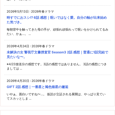
2026年5月13日
:
2026年春ドラマ
時すでにおスシ!? 6話 感想｜呪いではなく愛。自分の軸が出来始め
た気づき。
毎朝背中を触ってきた母の手が、頑張れ頑張れって呪いをかけられてるみ
たい、かぁ…。 ...
2026年4月24日
:
2026年春ドラマ
未解決の女 警視庁文書捜査官 Season3 2話 感想｜普通に1話完結で
見たいな〜。
※4/23放送分の感想です。3話の感想ではありません。 3話の感想につき
ましては ...
2026年4月20日
:
2026年春ドラマ
GIFT 2話 感想｜一番星と褐色矮星の邂逅
いやぁ、面白いですね〜…。 仮説が立証される展開は、やっぱり見てい
てスカッとしま ...