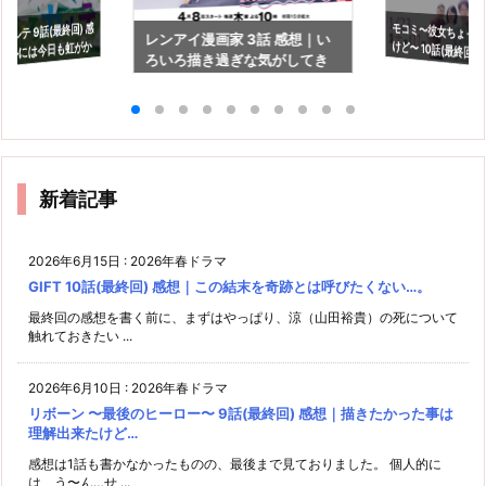
ルテ 9話(最終回) 感
モコミ〜彼女ちょっ
けど〜 10話(最終回)
レンアイ漫画家 3話 感想｜い
の心には今日も虹がか
ろいろ描き過ぎな気がしてき
ミーは捨てられたお
たなぁ。
新着記事
2026年6月15日
:
2026年春ドラマ
GIFT 10話(最終回) 感想｜この結末を奇跡とは呼びたくない…。
最終回の感想を書く前に、まずはやっぱり、涼（山田裕貴）の死について
触れておきたい ...
2026年6月10日
:
2026年春ドラマ
リボーン 〜最後のヒーロー〜 9話(最終回) 感想｜描きたかった事は
理解出来たけど…
感想は1話も書かなかったものの、最後まで見ておりました。 個人的に
は、う〜ん…せ ...