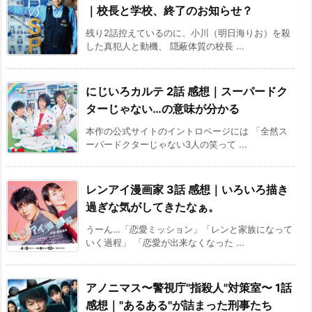
｜校長と学校、終了のお知らせ？
残り2話控えているのに、小川（明日海りお）を殺
した真犯人と動機、 隠蔽体質の校長 ...
にじいろカルテ 2話 感想｜スーパードク
ターじゃない…の意味が分かる
本作の公式サイトのイントロページには 「全然ス
ーパードクターじゃない3人の笑って ...
レンアイ漫画家 3話 感想｜いろいろ描き
過ぎな気がしてきたなぁ。
うーん…「恋愛ミッション」「レンと家族になって
いく過程」 「恋愛が出来なくなった ...
アノニマス〜警視庁"指殺人"対策室〜 1話
感想｜"あるある"が詰まった刑事たち