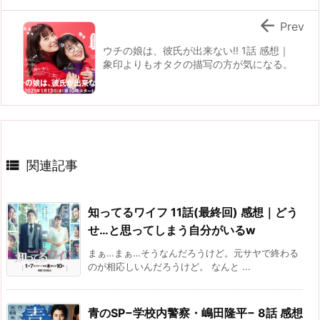

Prev
ウチの娘は、彼氏が出来ない!! 1話 感想｜
象印よりもオタクの描写の方が気になる。

関連記事
知ってるワイフ 11話(最終回) 感想｜どう
せ…と思ってしまう自分がいるw
まぁ…まぁ…そうなんだろうけど。元サヤで終わる
のが相応しいんだろうけど。 なんと ...
青のSP−学校内警察・嶋田隆平− 8話 感想