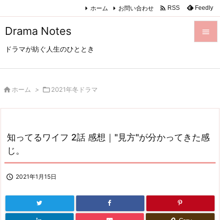

ホーム
お問い合わせ
Feedly
RSS
Drama Notes

ドラマが紡ぐ人生のひととき

メニュ

サイド

ホーム
>

2021年冬ドラマ

前へ

知ってるワイフ 2話 感想｜"見方"が分かってきた感
次へ
じ。

検索

2021年1月15日