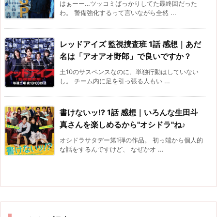
はぁーー…ツッコミばっかりしてた最終回だった
わ。 警備強化するって言いながら全然 ...
レッドアイズ 監視捜査班 1話 感想｜あだ
名は「アオアオ野郎」で良いですか？
土10のサスペンスなのに、単独行動はしていない
し。 チーム内に足を引っ張る人もい ...
書けないッ!? 1話 感想｜いろんな生田斗
真さんを楽しめるから"オシドラ"ね♪
オシドラサタデー第1弾の作品。 初っ端から個人的
な話をするんですけど、 なぜかオ ...