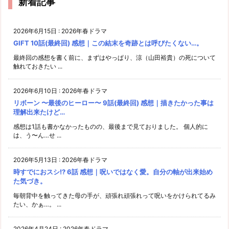
新着記事
2026年6月15日
:
2026年春ドラマ
GIFT 10話(最終回) 感想｜この結末を奇跡とは呼びたくない…。
最終回の感想を書く前に、まずはやっぱり、涼（山田裕貴）の死について
触れておきたい ...
2026年6月10日
:
2026年春ドラマ
リボーン 〜最後のヒーロー〜 9話(最終回) 感想｜描きたかった事は
理解出来たけど…
感想は1話も書かなかったものの、最後まで見ておりました。 個人的に
は、う〜ん…せ ...
2026年5月13日
:
2026年春ドラマ
時すでにおスシ!? 6話 感想｜呪いではなく愛。自分の軸が出来始め
た気づき。
毎朝背中を触ってきた母の手が、頑張れ頑張れって呪いをかけられてるみ
たい、かぁ…。 ...
2026年4月24日
:
2026年春ドラマ