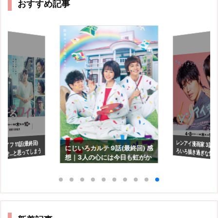
おすすめ記事
レンアイ漫画家 3話 
ろいろ描き過ぎな気
イフ 11話(最終回)
にじいろカルテ 9話(最終回) 感
うせ…と思ってしまう
想｜3人の心には今日も虹がか
たなぁ。
るw
かる