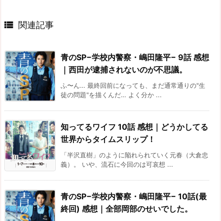

関連記事
青のSP−学校内警察・嶋田隆平− 9話 感想
｜西田が逮捕されないのが不思議。
ふ〜ん… 最終回前になっても、まだ通常通りの"生
徒の問題"を描くんだ… よく分か ...
知ってるワイフ 10話 感想｜どうかしてる
世界からタイムスリップ！
「半沢直樹」のように陥れられていく元春（大倉忠
義）。 いや、流石に今回のは可哀想 ...
青のSP−学校内警察・嶋田隆平− 10話(最
終回) 感想｜全部岡部のせいでした。