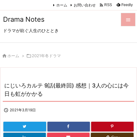

ホーム
お問い合わせ
Feedly
RSS
Drama Notes

ドラマが紡ぐ人生のひととき

メニュ

サイド

ホーム
>

2021年冬ドラマ

前へ

にじいろカルテ 9話(最終回) 感想｜3人の心には今
次へ
日も虹がかかる

検索

2021年3月19日