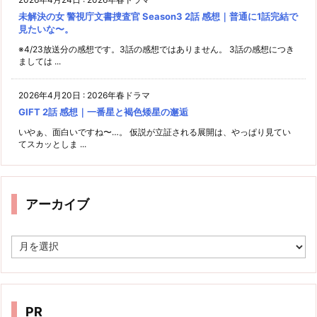
未解決の女 警視庁文書捜査官 Season3 2話 感想｜普通に1話完結で
見たいな〜。
※4/23放送分の感想です。3話の感想ではありません。 3話の感想につき
ましては ...
2026年4月20日
:
2026年春ドラマ
GIFT 2話 感想｜一番星と褐色矮星の邂逅
いやぁ、面白いですね〜…。 仮説が立証される展開は、やっぱり見てい
てスカッとしま ...
アーカイブ
ア
ー
カ
イ
ブ
PR