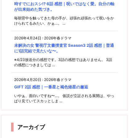
時すでにおスシ!? 6話 感想｜呪いではなく愛。自分の軸
が出来始めた気づき。
毎朝背中を触ってきた母の手が、頑張れ頑張れって呪いをか
けられてるみたい、かぁ…。 ...
2026年4月24日
:
2026年春ドラマ
未解決の女 警視庁文書捜査官 Season3 2話 感想｜普通
に1話完結で見たいな〜。
※4/23放送分の感想です。3話の感想ではありません。 3話
の感想につきましては ...
2026年4月20日
:
2026年春ドラマ
GIFT 2話 感想｜一番星と褐色矮星の邂逅
いやぁ、面白いですね〜…。 仮説が立証される展開は、やっ
ぱり見ていてスカッとしま ...
アーカイブ