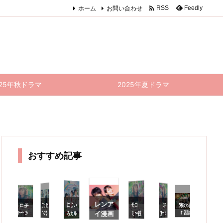

ホーム
お問い合わせ
Feedly
RSS
025年秋ドラマ
2025年夏ドラマ
おすすめ記事
レンア
にじい
モコ
想｜ト
ミーは
捨てら
れたお
もちゃ
知って
モコ
で暮ら
しても
良いん
じゃな
俺の家
モコ
モコ
天国と
俺
の
地獄
ミ〜彼
ミ〜彼
の話 1
ミ〜彼
るワイ
ミ〜彼
ろカル
イ漫画
話
〜サイ
女ちょ
女ちょ
0話
女ちょ
フ 11
女ちょ
テ 9話
家 3話