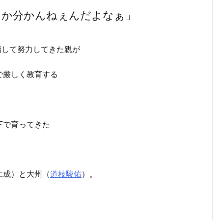
しか分かんねぇんだよなぁ」
指して努力してきた親が
で厳しく教育する
。
下で育ってきた
、
仁成）と大州（
道枝駿佑
）。