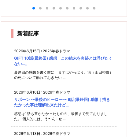
想
コな2
っとヘ
っとヘ
(最終
っとヘ
話(最
っとヘ
(最終
か
感想｜
人〜 1
ンだけ
ンだけ
回) 感
ンだけ
終回)
ロ
ンだけ
回) 感
0話
ど〜 8
いろい
ど〜 7
想｜最
ど〜 9
感想｜
か
(最終
話 感
ど〜 1
想｜3
話 感
高の花
ろ描き
れ
話 感
どう
回) 感
想｜自
0話
人の心
道！"
想
も
想｜バ
せ…と
想｜運
分が思
過ぎな
(最終
には今
｜"縛
どこか
命から
う普通
ラバラ
思って
気がし
り"か
に"ず
回) 感
日も虹
逃れら
と、周
しまう
新着記事
らの解
っとい
てきた
れない
りが思
がかか
自分が
放。"
るよ
2人
う普通
なぁ。
る
いるw
ね。
不
変"の
2026年6月15日
:
2026年春ドラマ
い？
崩壊の
始ま
GIFT 10話(最終回) 感想｜この結末を奇跡とは呼びたく
り。
に…
ない…。
最終回の感想を書く前に、まずはやっぱり、涼（山田裕貴）
の死について触れておきたい ...
2026年6月10日
:
2026年春ドラマ
リボーン 〜最後のヒーロー〜 9話(最終回) 感想｜描き
たかった事は理解出来たけど…
感想は1話も書かなかったものの、最後まで見ておりまし
た。 個人的には、う〜ん…せ ...
2026年5月13日
:
2026年春ドラマ