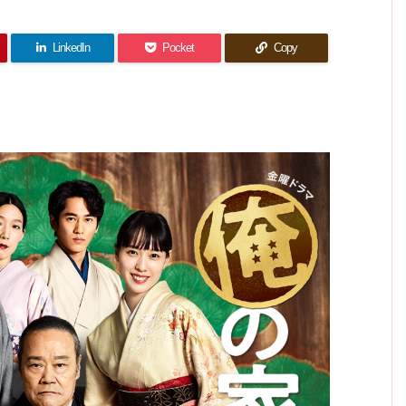
っとヘ
想｜能
いろい
ンだけ
ンだけ
回) 感
ンだけ
か？プ
ろ描き
ど〜 1
ど〜 9
想｜最
過ぎな
ど〜 8
0話
ロレス
話 感
高の花
気がし
話 感
(最終
か？そ
想｜バ
てきた
道！"
回) 感
想｜自
LinkedIn
Pocket
Copy
ラバラ
れと
なぁ。
どこか
想｜ト
分が思
で暮ら
も…
に"ず
ミーは
しても
う普通
捨てら
っとい
良いん
と、周
れたお
るよ
じゃな
りが思
もちゃ
ね。
い？
に…
う普通