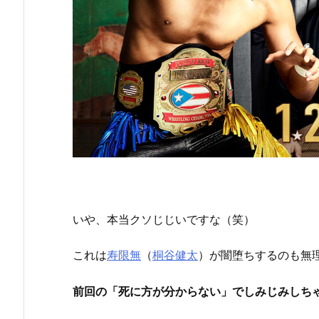
いや、本当クソじじいですな（笑）
これは
寿限無
（
桐谷健太
）が闇堕ちするのも無
前回の「死に方が分からない」でしみじみしち