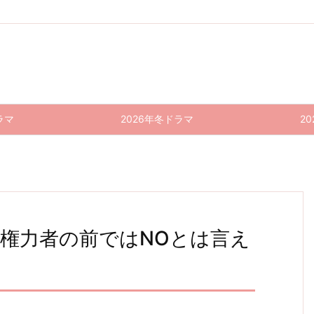
ラマ
2026年冬ドラマ
2
対権力者の前ではNOとは言え
俺の家
モコ
俺の家
モコ
モコ
レンア
イ漫画
ミ〜彼
ミ〜彼
の話 1
ミ〜彼
の話 9
家 3話
女ちょ
女ちょ
0話
女ちょ
話 感
感想｜
っとヘ
っとヘ
(最終