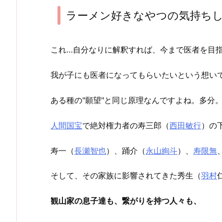
ラーメン好きなやつの気持ち
これ…自分なりに解釈すれば、今まで医者を目
我が子にも医者になってもらいたいという想い
ある種の"願望"と同じ原理なんですよね。多分
人間国宝
で絶対権力者の寿三郎（
西田敏行
）の
寿一（
長瀬智也
）、踊介（
永山絢斗
）、
寿限無
そして、その家族に影響されてきた秀生（
羽村
観山家の息子達も、繋がりを持つ人々も、