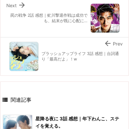

Next
罠の戦争 2話 感想｜虻川撃退作戦は成功で
も、結末が既に心配に…

Prev
ブラッシュアップライフ 3話 感想｜台詞通
り「最高だよ」！w

関連記事
星降る夜に 3話 感想｜年下わんこ、ステ
イを覚える。