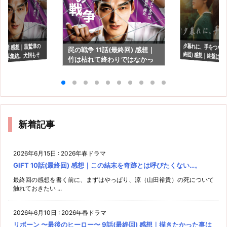
夕暮れに、手をつなぐ 
終回) 感想｜終盤
い"頼りになってた
 9話 感想｜黒鷲津の
罠の戦争 11話(最終回) 感想｜
の再集結。犬飼もそ
竹は枯れて終わりではなかっ
活します？
た
いかも。
新着記事
2026年6月15日
:
2026年春ドラマ
GIFT 10話(最終回) 感想｜この結末を奇跡とは呼びたくない…。
最終回の感想を書く前に、まずはやっぱり、涼（山田裕貴）の死について
触れておきたい ...
2026年6月10日
:
2026年春ドラマ
リボーン 〜最後のヒーロー〜 9話(最終回) 感想｜描きたかった事は