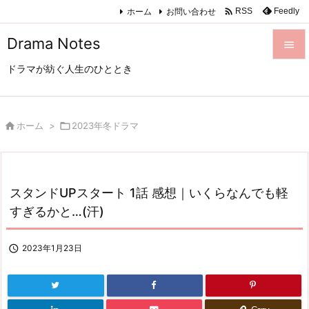

ホーム
お問い合わせ
Feedly
RSS
Drama Notes

ドラマが紡ぐ人生のひととき

メニュ

サイド

ホーム
>

2023年冬ドラマ

前へ

スタンドUPスタート 1話 感想｜いくらなんでも軽
次へ
すぎるかと…(汗)

検索

2023年1月23日