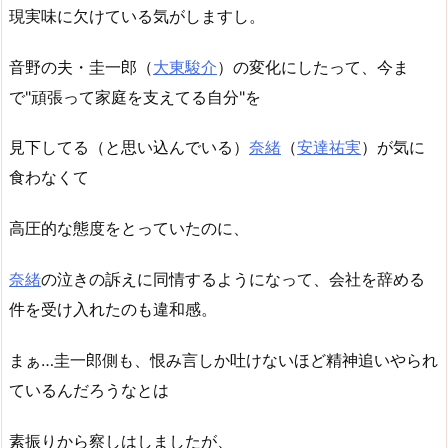
現実味に欠けている気がしますし。
音野の夫・圭一郎（
大東駿介
）の変化にしたって、今ま
で"頑張って家庭を支えてる自分"を
見下してる（と思い込んでいる）
奈緒
（
安達祐実
）が気に
食わなくて
高圧的な態度をとっていたのに、
奈緒
の泣きの訴えに同情するようになって、会社を辞める
件を受け入れたのも違和感。
まぁ…圭一郎側も、恨み言しか吐けないほど精神追いやられ
ているんだろうなとは
素振りから察しはしましたが、