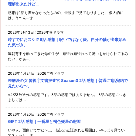
理解出来たけど…
感想は1話も書かなかったものの、最後まで見ておりました。 個人的に
は、う〜ん…せ ...
2026年5月13日
:
2026年春ドラマ
時すでにおスシ!? 6話 感想｜呪いではなく愛。自分の軸が出来始め
た気づき。
毎朝背中を触ってきた母の手が、頑張れ頑張れって呪いをかけられてるみ
たい、かぁ…。 ...
2026年4月24日
:
2026年春ドラマ
未解決の女 警視庁文書捜査官 Season3 2話 感想｜普通に1話完結で
見たいな〜。
※4/23放送分の感想です。3話の感想ではありません。 3話の感想につき
ましては ...
2026年4月20日
:
2026年春ドラマ
GIFT 2話 感想｜一番星と褐色矮星の邂逅
いやぁ、面白いですね〜…。 仮説が立証される展開は、やっぱり見てい
てスカッとしま ...