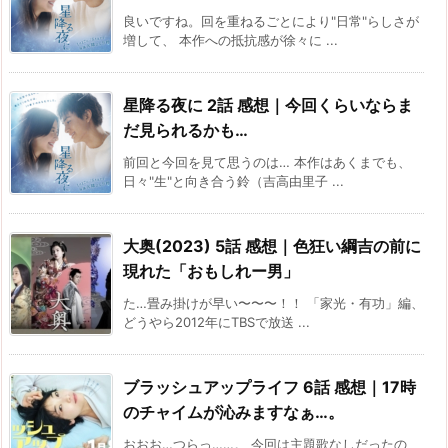
良いですね。回を重ねるごとにより"日常"らしさが
増して、 本作への抵抗感が徐々に ...
星降る夜に 2話 感想｜今回くらいならま
だ見られるかも…
前回と今回を見て思うのは… 本作はあくまでも、
日々"生"と向き合う鈴（吉高由里子 ...
大奥(2023) 5話 感想｜色狂い綱吉の前に
現れた「おもしれー男」
た…畳み掛けが早い〜〜〜！！ 「家光・有功」編、
どうやら2012年にTBSで放送 ...
ブラッシュアップライフ 6話 感想｜17時
のチャイムが沁みますなぁ…。
おおお…つらっ……。 今回は主題歌なしだったの