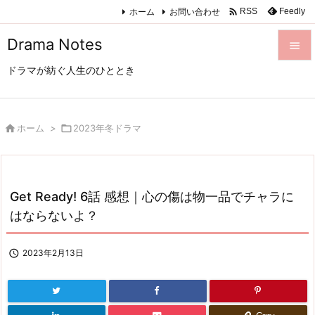

ホーム
お問い合わせ
Feedly
RSS
Drama Notes

ドラマが紡ぐ人生のひととき

メニュ

サイド

ホーム
>

2023年冬ドラマ

前へ

Get Ready! 6話 感想｜心の傷は物一品でチャラに
次へ
はならないよ？

検索

2023年2月13日