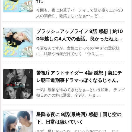
件。
今回も、夜にお菓子パーティして話が盛り上がる3
人の関係性、微笑ましいなぁ〜… ど ...
ブラッシュアップライフ 9話 感想｜約10
0年越しの4人での会話。良かったねぇ…
今更なんですが、女性にとっての"幸せ"の選択肢
に、結婚や出産だけでなく 「仲良し ...
警視庁アウトサイダー 4話 感想｜急にテ
レ朝王道刑事ドラマっぽくなるじゃん。
一気に縦軸を進めてきたなぁ…という印象。 テレビ
朝日のこの枠は通常、全9話、たま ...
星降る夜に 9話(最終回) 感想｜同じ空の
下、日常は続いていく
まず、惜しかったな…という点を1つだけ。 どうし