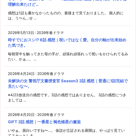
理解出来たけど…
感想は1話も書かなかったものの、最後まで見ておりました。 個人的に
は、う〜ん…せ ...
2026年5月13日
:
2026年春ドラマ
時すでにおスシ!? 6話 感想｜呪いではなく愛。自分の軸が出来始め
た気づき。
毎朝背中を触ってきた母の手が、頑張れ頑張れって呪いをかけられてるみ
たい、かぁ…。 ...
2026年4月24日
:
2026年春ドラマ
未解決の女 警視庁文書捜査官 Season3 2話 感想｜普通に1話完結で
見たいな〜。
※4/23放送分の感想です。3話の感想ではありません。 3話の感想につき
ましては ...
2026年4月20日
:
2026年春ドラマ
GIFT 2話 感想｜一番星と褐色矮星の邂逅
いやぁ、面白いですね〜…。 仮説が立証される展開は、やっぱり見てい
てスカッとしま ...