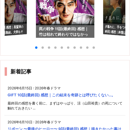
夕暮れに、手をつなぐ 
終回) 感想｜終盤
い"頼りになってた
 9話 感想｜黒鷲津の
罠の戦争 11話(最終回) 感想｜
の再集結。犬飼もそ
竹は枯れて終わりではなかっ
活します？
た
いかも。
新着記事
2026年6月15日
:
2026年春ドラマ
GIFT 10話(最終回) 感想｜この結末を奇跡とは呼びたくない…。
最終回の感想を書く前に、まずはやっぱり、涼（山田裕貴）の死について
触れておきたい ...
2026年6月10日
:
2026年春ドラマ
リボーン 〜最後のヒーロー〜 9話(最終回) 感想｜描きたかった事は