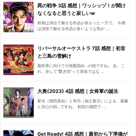
罠の戦争 3話 感想｜ワッシッヅ！が聞け
なくなると思うと寂しいw
前期は演出で魅せる作品が多かった一方で、 今期
は演技で魅せる作品が多いような気が ...
リバーサルオーケストラ 7話 感想｜初音
と三島の雪解け
最終章に向けての地盤固め…の回ですね。 あ、こ
れ、決して"繋ぎ回"って意味ではな ...
大奥(2023) 4話 感想｜女将軍の誕生
家光（堀田真由）と有功（福士蒼汰）による、葛藤
と決心の回…ですね。 初回の感想で ...
Get Ready! 4話 感想｜最初から下準備が