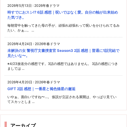
2026年5月13日
:
2026年春ドラマ
時すでにおスシ!? 6話 感想｜呪いではなく愛。自分の軸が出来始め
た気づき。
毎朝背中を触ってきた母の手が、頑張れ頑張れって呪いをかけられてるみ
たい、かぁ…。 ...
2026年4月24日
:
2026年春ドラマ
未解決の女 警視庁文書捜査官 Season3 2話 感想｜普通に1話完結で
見たいな〜。
※4/23放送分の感想です。3話の感想ではありません。 3話の感想につき
ましては ...
2026年4月20日
:
2026年春ドラマ
GIFT 2話 感想｜一番星と褐色矮星の邂逅
いやぁ、面白いですね〜…。 仮説が立証される展開は、やっぱり見てい
てスカッとしま ...
アーカイブ