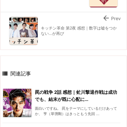

Prev
キッチン革命 第2夜 感想｜数字は嘘をつか
ない…が再び

関連記事
罠の戦争 2話 感想｜虻川撃退作戦は成功
でも、結末が既に心配に…
面白いですね。 罠をテーマにしているだけあって
か、 亨（草彅剛）はきっともう先回 ...