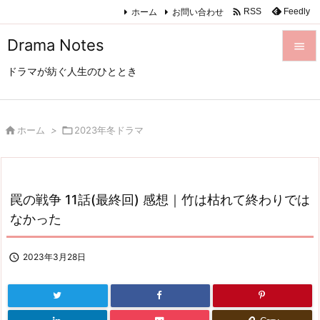

ホーム
お問い合わせ
Feedly
RSS
Drama Notes

ドラマが紡ぐ人生のひととき

メニュ

サイド

ホーム
>

2023年冬ドラマ

前へ

罠の戦争 11話(最終回) 感想｜竹は枯れて終わりでは
次へ
なかった

検索

2023年3月28日