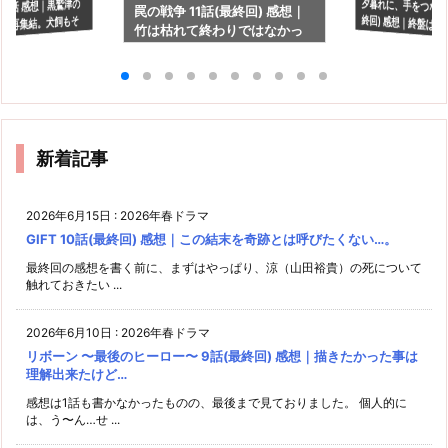
夕暮れに、手をつなぐ 
終回) 感想｜終盤
い"頼りになってた
 9話 感想｜黒鷲津の
罠の戦争 11話(最終回) 感想｜
の再集結。犬飼もそ
竹は枯れて終わりではなかっ
活します？
た
いかも。
新着記事
2026年6月15日
:
2026年春ドラマ
GIFT 10話(最終回) 感想｜この結末を奇跡とは呼びたくない…。
最終回の感想を書く前に、まずはやっぱり、涼（山田裕貴）の死について
触れておきたい ...
2026年6月10日
:
2026年春ドラマ
リボーン 〜最後のヒーロー〜 9話(最終回) 感想｜描きたかった事は
理解出来たけど…
感想は1話も書かなかったものの、最後まで見ておりました。 個人的に
は、う〜ん…せ ...