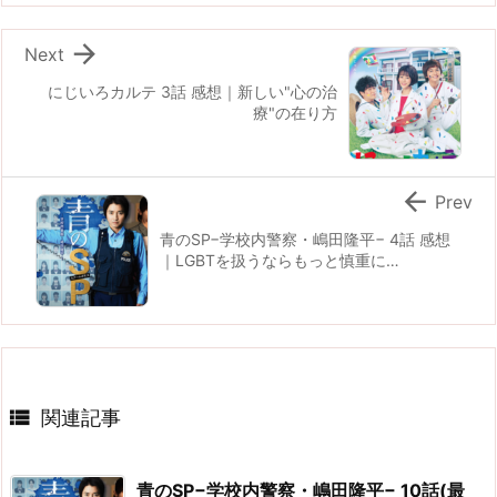

Next
にじいろカルテ 3話 感想｜新しい"心の治
療"の在り方

Prev
青のSP−学校内警察・嶋田隆平− 4話 感想
｜LGBTを扱うならもっと慎重に…

関連記事
青のSP−学校内警察・嶋田隆平− 10話(最