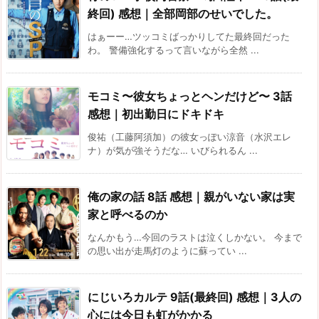
終回) 感想｜全部岡部のせいでした。
はぁーー…ツッコミばっかりしてた最終回だった
わ。 警備強化するって言いながら全然 ...
モコミ〜彼女ちょっとヘンだけど〜 3話
感想｜初出勤日にドキドキ
俊祐（工藤阿須加）の彼女っぽい涼音（水沢エレ
ナ）が気が強そうだな… いびられるん ...
俺の家の話 8話 感想｜親がいない家は実
家と呼べるのか
なんかもう…今回のラストは泣くしかない。 今まで
の思い出が走馬灯のように蘇ってい ...
にじいろカルテ 9話(最終回) 感想｜3人の
心には今日も虹がかかる