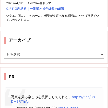
2026年4月20日
:
2026年春ドラマ
GIFT 2話 感想｜一番星と褐色矮星の邂逅
いやぁ、面白いですね〜…。 仮説が立証される展開は、やっぱり見てい
てスカッとしま ...
アーカイブ
ア
ー
カ
イ
ブ
PR
写真を撮る楽しみを後押ししてくれる。
https://t.co/Ox
DMBRThVg
— DramaNote (@monsk938)
April 3, 2024