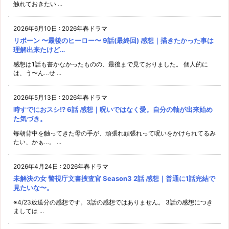
触れておきたい ...
2026年6月10日
:
2026年春ドラマ
リボーン 〜最後のヒーロー〜 9話(最終回) 感想｜描きたかった事は
理解出来たけど…
感想は1話も書かなかったものの、最後まで見ておりました。 個人的に
は、う〜ん…せ ...
2026年5月13日
:
2026年春ドラマ
時すでにおスシ!? 6話 感想｜呪いではなく愛。自分の軸が出来始め
た気づき。
毎朝背中を触ってきた母の手が、頑張れ頑張れって呪いをかけられてるみ
たい、かぁ…。 ...
2026年4月24日
:
2026年春ドラマ
未解決の女 警視庁文書捜査官 Season3 2話 感想｜普通に1話完結で
見たいな〜。
※4/23放送分の感想です。3話の感想ではありません。 3話の感想につき
ましては ...