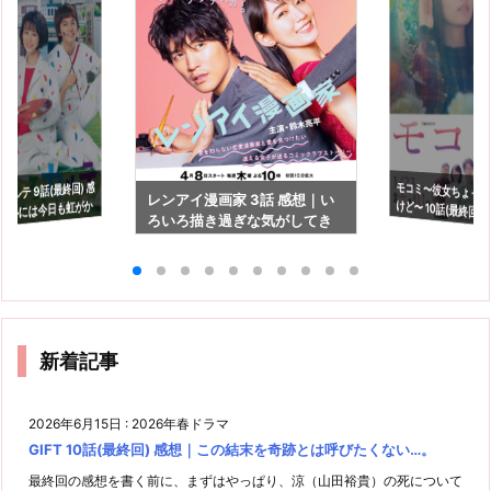
ルテ 9話(最終回) 感
モコミ〜彼女ちょっ
けど〜 10話(最終回)
レンアイ漫画家 3話 感想｜い
の心には今日も虹がか
ろいろ描き過ぎな気がしてき
ミーは捨てられたお
たなぁ。
新着記事
2026年6月15日
:
2026年春ドラマ
GIFT 10話(最終回) 感想｜この結末を奇跡とは呼びたくない…。
最終回の感想を書く前に、まずはやっぱり、涼（山田裕貴）の死について