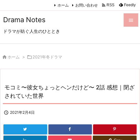

ホーム
お問い合わせ
Feedly
RSS
Drama Notes

ドラマが紡ぐ人生のひととき

メニュ

サイド

ホーム
>

2021年冬ドラマ

前へ

モコミ〜彼女ちょっとヘンだけど〜 2話 感想｜閉ざ
次へ
されていた世界

検索

2021年2月4日