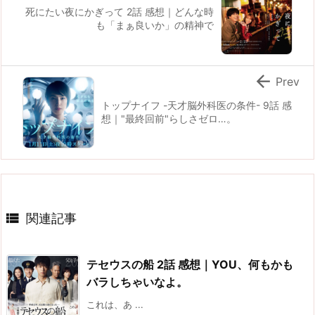
死にたい夜にかぎって 2話 感想｜どんな時
も「まぁ良いか」の精神で

Prev
トップナイフ -天才脳外科医の条件- 9話 感
想｜"最終回前"らしさゼロ…。

関連記事
テセウスの船 2話 感想｜YOU、何もかも
バラしちゃいなよ。
これは、あ ...