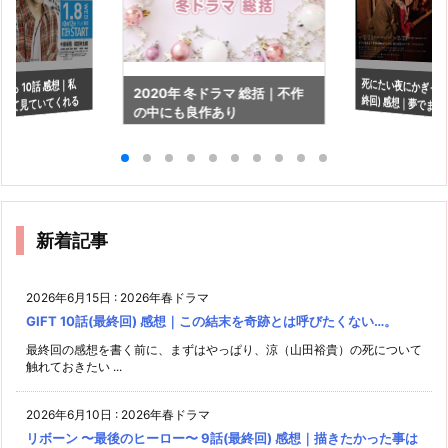
死にたい夜にかぎって 
終回) 感想｜夢でまた
から 10話 感想｜私
2020年 冬ドラマ 総括｜不作
して見ていてくれる
の中にも良作あり
ら
新着記事
2026年6月15日
:
2026年春ドラマ
GIFT 10話(最終回) 感想｜この結末を奇跡とは呼びたくない…。
最終回の感想を書く前に、まずはやっぱり、涼（山田裕貴）の死について
触れておきたい ...
2026年6月10日
:
2026年春ドラマ
リボーン 〜最後のヒーロー〜 9話(最終回) 感想｜描きたかった事は