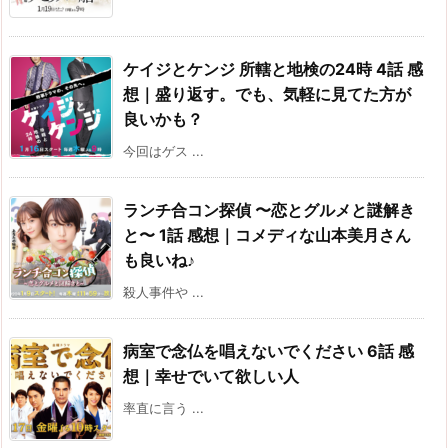
ケイジとケンジ 所轄と地検の24時 4話 感
想｜盛り返す。でも、気軽に見てた方が
良いかも？
今回はゲス ...
ランチ合コン探偵 〜恋とグルメと謎解き
と〜 1話 感想｜コメディな山本美月さん
も良いね♪
殺人事件や ...
病室で念仏を唱えないでください 6話 感
想｜幸せでいて欲しい人
率直に言う ...