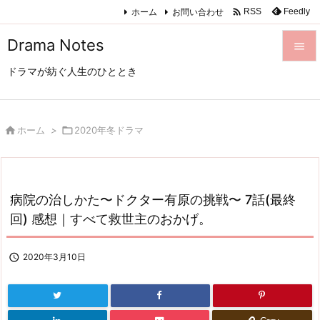

ホーム
お問い合わせ
Feedly
RSS
Drama Notes

ドラマが紡ぐ人生のひととき

メニュ

サイド

ホーム
>

2020年冬ドラマ

前へ

病院の治しかた〜ドクター有原の挑戦〜 7話(最終
次へ
回) 感想｜すべて救世主のおかげ。

検索

2020年3月10日