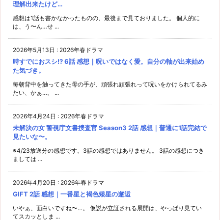
理解出来たけど…
感想は1話も書かなかったものの、最後まで見ておりました。 個人的に
は、う〜ん…せ ...
2026年5月13日
:
2026年春ドラマ
時すでにおスシ!? 6話 感想｜呪いではなく愛。自分の軸が出来始め
た気づき。
毎朝背中を触ってきた母の手が、頑張れ頑張れって呪いをかけられてるみ
たい、かぁ…。 ...
2026年4月24日
:
2026年春ドラマ
未解決の女 警視庁文書捜査官 Season3 2話 感想｜普通に1話完結で
見たいな〜。
※4/23放送分の感想です。3話の感想ではありません。 3話の感想につき
ましては ...
2026年4月20日
:
2026年春ドラマ
GIFT 2話 感想｜一番星と褐色矮星の邂逅
いやぁ、面白いですね〜…。 仮説が立証される展開は、やっぱり見てい
てスカッとしま ...