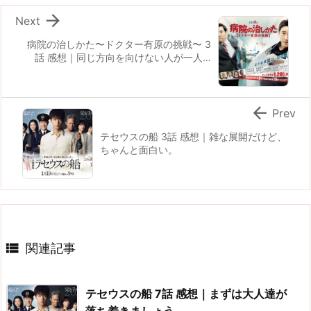

Next
病院の治しかた〜ドクター有原の挑戦〜 3
話 感想｜同じ方向を向けない人が一人…

Prev
テセウスの船 3話 感想｜雑な展開だけど、
ちゃんと面白い。

関連記事
テセウスの船 7話 感想｜まずは大人達が