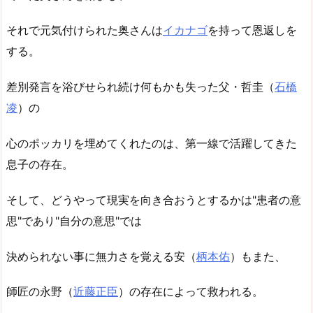
それで元気付けられた奥さんは
イカナゴ
を持って恩返しを
する。
差別発言を浴びせられ続け何もかも失った父・哲圭（
石橋
凌
）の
心のポッカリを埋めてくれたのは、第一線で活躍してきた
息子の存在。
そして、どうやって現実を向き合おうとするかは"患者の意
思"であり"自分の意思"では
決められない事に無力さを覚える安（
柄本佑
）もまた、
師匠の永野（
近藤正臣
）の存在によって救われる。