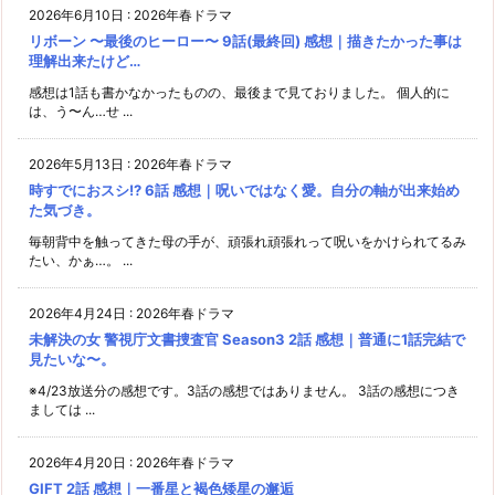
2026年6月10日
:
2026年春ドラマ
リボーン 〜最後のヒーロー〜 9話(最終回) 感想｜描きたかった事は
理解出来たけど…
感想は1話も書かなかったものの、最後まで見ておりました。 個人的に
は、う〜ん…せ ...
2026年5月13日
:
2026年春ドラマ
時すでにおスシ!? 6話 感想｜呪いではなく愛。自分の軸が出来始め
た気づき。
毎朝背中を触ってきた母の手が、頑張れ頑張れって呪いをかけられてるみ
たい、かぁ…。 ...
2026年4月24日
:
2026年春ドラマ
未解決の女 警視庁文書捜査官 Season3 2話 感想｜普通に1話完結で
見たいな〜。
※4/23放送分の感想です。3話の感想ではありません。 3話の感想につき
ましては ...
2026年4月20日
:
2026年春ドラマ
GIFT 2話 感想｜一番星と褐色矮星の邂逅