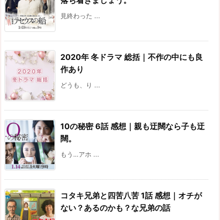
落ち着きましょう。
見終わった ...
2020年 冬ドラマ 総括｜不作の中にも良
作あり
どうも、り ...
10の秘密 6話 感想｜親も迂闊なら子も迂
闊。
もう…アホ ...
コタキ兄弟と四苦八苦 1話 感想｜オチが
ない？あるのかも？な兄弟の話