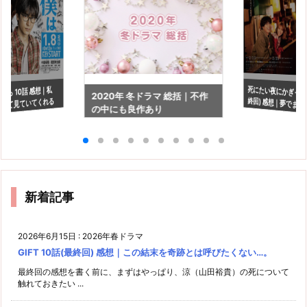
死にたい夜にかぎって 
終回) 感想｜夢でまた
から 10話 感想｜私
2020年 冬ドラマ 総括｜不作
して見ていてくれる
の中にも良作あり
ら
新着記事
2026年6月15日
:
2026年春ドラマ
GIFT 10話(最終回) 感想｜この結末を奇跡とは呼びたくない…。
最終回の感想を書く前に、まずはやっぱり、涼（山田裕貴）の死について
触れておきたい ...