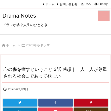

ホーム
お問い合わせ
Feedly
RSS
Drama Notes

ドラマが紡ぐ人生のひととき

メニュ

サイド

ホーム
>

2020年冬ドラマ

前へ

心の傷を癒すということ 3話 感想｜一人一人が尊重
次へ
される社会…であって欲しい

検索

2020年2月3日