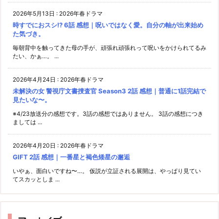
2026年5月13日
:
2026年春ドラマ
時すでにおスシ!? 6話 感想｜呪いではなく愛。自分の軸が出来始め
た気づき。
毎朝背中を触ってきた母の手が、頑張れ頑張れって呪いをかけられてるみ
たい、かぁ…。 ...
2026年4月24日
:
2026年春ドラマ
未解決の女 警視庁文書捜査官 Season3 2話 感想｜普通に1話完結で
見たいな〜。
※4/23放送分の感想です。3話の感想ではありません。 3話の感想につき
ましては ...
2026年4月20日
:
2026年春ドラマ
GIFT 2話 感想｜一番星と褐色矮星の邂逅
いやぁ、面白いですね〜…。 仮説が立証される展開は、やっぱり見てい
てスカッとしま ...