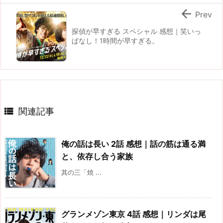

Prev
探偵が早すぎる スペシャル 感想｜笑いっ
ぱなし！1時間が早すぎる。

関連記事
俺の話は長い 2話 感想｜話の筋は通る満
と、依存し合う家族
其の三「焼 ...
グランメゾン東京 4話 感想｜リンダは尾