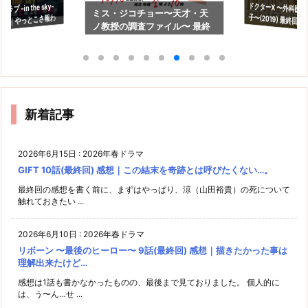
ドクターX 〜外科医
子〜(2019) 最終回
ラスって結局何し
ブ -in the sky-
ミス・ジコチョー〜天才・天
感想｜やっとこさ報わ
ノ教授の調査ファイル〜 最終
！って、え…？
回 感想｜失敗を認める事の大
だ？
切さ
新着記事
2026年6月15日
:
2026年春ドラマ
GIFT 10話(最終回) 感想｜この結末を奇跡とは呼びたくない…。
最終回の感想を書く前に、まずはやっぱり、涼（山田裕貴）の死について
触れておきたい ...
2026年6月10日
:
2026年春ドラマ
リボーン 〜最後のヒーロー〜 9話(最終回) 感想｜描きたかった事は
理解出来たけど…
感想は1話も書かなかったものの、最後まで見ておりました。 個人的に
は、う〜ん…せ ...