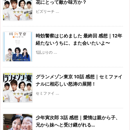
花にとって敵か味方か？
ビズリーチ ...
時効警察はじめました 最終回 感想｜12年
経たないうちに、また会いたいよ〜
1話ぶりの ...
グランメゾン東京 10話 感想｜セミファイ
ナルに相応しい怒涛の展開！
セミファイ ...
少年寅次郎 3話 感想｜愛情は親から子、
兄から妹へと受け継がれる…