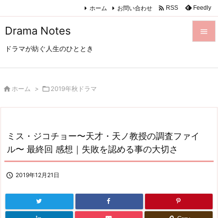

ホーム
お問い合わせ
Feedly
RSS
Drama Notes

ドラマが紡ぐ人生のひととき

メニュ

サイド

ホーム
>

2019年秋ドラマ

前へ

ミス・ジコチョー〜天才・天ノ教授の調査ファイ
次へ
ル〜 最終回 感想｜失敗を認める事の大切さ

検索

2019年12月21日