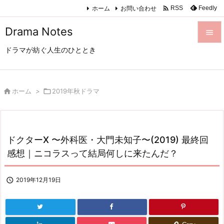

ホーム
お問い合わせ
Feedly
RSS
Drama Notes

ドラマが紡ぐ人生のひととき

メニュ

サイド

ホーム
>

2019年秋ドラマ

前へ

ドクターX 〜外科医・大門未知子〜(2019) 最終回
次へ
感想｜ニコラスって結局何しに来たんだ？

検索

2019年12月19日