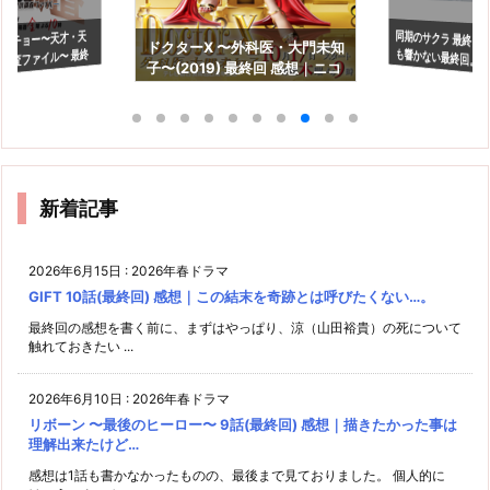
同期のサクラ 最終回
も響かない最終回。
コチョー〜天才・天
ドクターX 〜外科医・大門未知
調査ファイル〜 最終
子〜(2019) 最終回 感想｜ニコ
こうなった？
｜失敗を認める事の大
ラスって結局何しに来たん
だ？
新着記事
2026年6月15日
:
2026年春ドラマ
GIFT 10話(最終回) 感想｜この結末を奇跡とは呼びたくない…。
最終回の感想を書く前に、まずはやっぱり、涼（山田裕貴）の死について
触れておきたい ...
2026年6月10日
:
2026年春ドラマ
リボーン 〜最後のヒーロー〜 9話(最終回) 感想｜描きたかった事は
理解出来たけど…
感想は1話も書かなかったものの、最後まで見ておりました。 個人的に