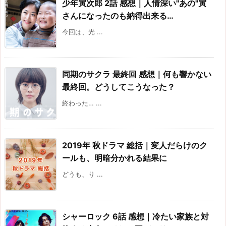
少年寅次郎 2話 感想｜人情深い"あの"寅
さんになったのも納得出来る…
今回は、光 ...
同期のサクラ 最終回 感想｜何も響かない
最終回。どうしてこうなった？
終わった… ...
2019年 秋ドラマ 総括｜変人だらけのク
ールも、明暗分かれる結果に
どうも、り ...
シャーロック 6話 感想｜冷たい家族と対