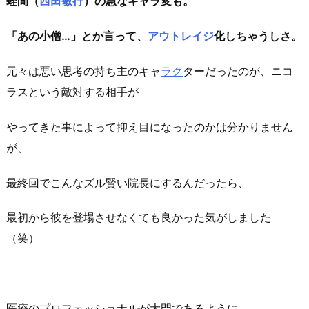
蛭間（
西田敏行
）の急なキャラ変も。
「あの小僧…」とか言って、
アウトレイジ
化しちゃうしさ。
元々は悪い思考の持ち主のキャ
ラク
ターだったのが、ニコ
ラスという敵対する相手が
やってきた事によって抑え目になったのかは分かりません
が、
最終回でこんなズル賢い院長にするんだったら、
最初から彼を登場させなくても良かった気がしました
（笑）
医療のプロフェッショナルが大門であるように、