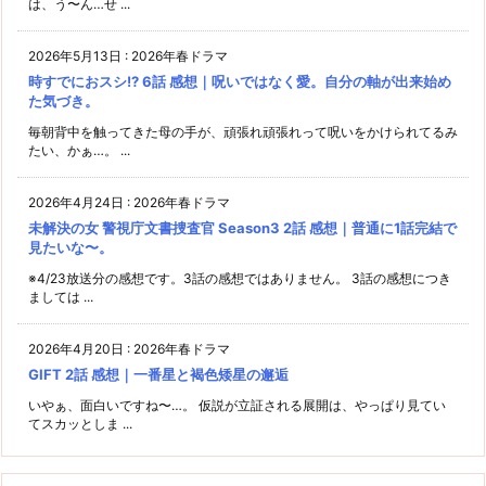
は、う〜ん…せ ...
2026年5月13日
:
2026年春ドラマ
時すでにおスシ!? 6話 感想｜呪いではなく愛。自分の軸が出来始め
た気づき。
毎朝背中を触ってきた母の手が、頑張れ頑張れって呪いをかけられてるみ
たい、かぁ…。 ...
2026年4月24日
:
2026年春ドラマ
未解決の女 警視庁文書捜査官 Season3 2話 感想｜普通に1話完結で
見たいな〜。
※4/23放送分の感想です。3話の感想ではありません。 3話の感想につき
ましては ...
2026年4月20日
:
2026年春ドラマ
GIFT 2話 感想｜一番星と褐色矮星の邂逅
いやぁ、面白いですね〜…。 仮説が立証される展開は、やっぱり見てい
てスカッとしま ...