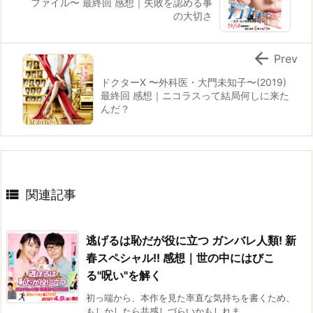
ファイル〜 最終回 感想｜失敗を認める事
の大切さ

Prev
ドクターX 〜外科医・大門未知子〜(2019)
最終回 感想｜ニコラスって結局何しに来た
んだ？

関連記事
逃げるは恥だが役に立つ ガンバレ人類! 新
春スペシャル!! 感想｜世の中にはびこ
る"呪い"を解く
初っ端から、本作を見た率直な気持ちを書くため、
もしかしたら共感しづらいかもしれま ...