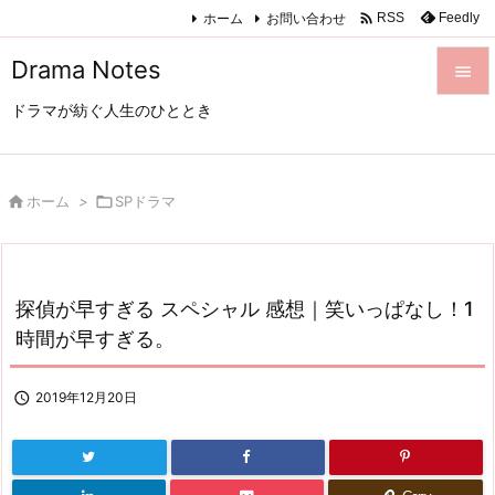

ホーム
お問い合わせ
Feedly
RSS
Drama Notes

ドラマが紡ぐ人生のひととき

メニュ

サイド

ホーム
>

SPドラマ

前へ

探偵が早すぎる スペシャル 感想｜笑いっぱなし！1
次へ
時間が早すぎる。

検索

2019年12月20日