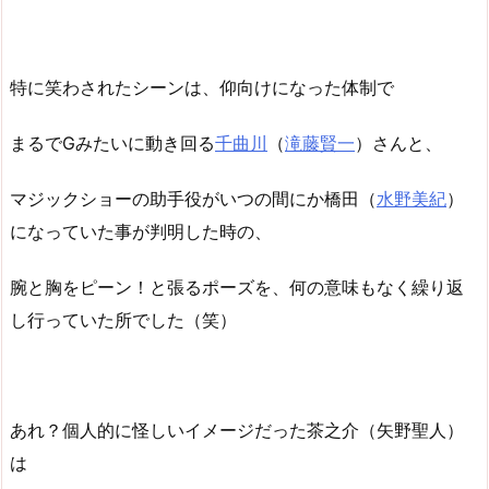
特に笑わされたシーンは、仰向けになった体制で
まるでGみたいに動き回る
千曲川
（
滝藤賢一
）さんと、
マジックショーの助手役がいつの間にか橋田（
水野美紀
）
になっていた事が判明した時の、
腕と胸をピーン！と張るポーズを、何の意味もなく繰り返
し行っていた所でした（笑）
あれ？個人的に怪しいイメージだった茶之介（矢野聖人）
は