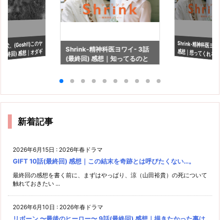
犬、(Gosh!!)このヤ
Shrink-精神科医ヨワ
感想｜想ってくれる
Shrink-精神科医ヨワイ- 3話
(最終回) 感想｜オダギ
(最終回) 感想｜知ってるのと
にいるという幸せ
に驚くオダギリジョ
知らないのでは見え方が違う
新着記事
2026年6月15日
:
2026年春ドラマ
GIFT 10話(最終回) 感想｜この結末を奇跡とは呼びたくない…。
最終回の感想を書く前に、まずはやっぱり、涼（山田裕貴）の死について
触れておきたい ...
2026年6月10日
:
2026年春ドラマ
リボーン 〜最後のヒーロー〜 9話(最終回) 感想｜描きたかった事は