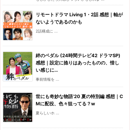
リモートドラマ Living 1・2話 感想｜軸が
ないようであるのかも
2話構成に ...
絆のペダル (24時間テレビ42 ドラマSP)
感想｜設定に捻りはあったものの、惜し
い感じに…
事前情報を ...
世にも奇妙な物語’20 夏の特別編 感想｜C
Mに配役、色々狙ってる？w
夏らしいホ ...