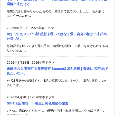
理解出来たけど…
感想は1話も書かなかったものの、最後まで見ておりました。 個人的に
は、う〜ん…せ ...
2026年5月13日
:
2026年春ドラマ
時すでにおスシ!? 6話 感想｜呪いではなく愛。自分の軸が出来始め
た気づき。
毎朝背中を触ってきた母の手が、頑張れ頑張れって呪いをかけられてるみ
たい、かぁ…。 ...
2026年4月24日
:
2026年春ドラマ
未解決の女 警視庁文書捜査官 Season3 2話 感想｜普通に1話完結で
見たいな〜。
※4/23放送分の感想です。3話の感想ではありません。 3話の感想につき
ましては ...
2026年4月20日
:
2026年春ドラマ
GIFT 2話 感想｜一番星と褐色矮星の邂逅
いやぁ、面白いですね〜…。 仮説が立証される展開は、やっぱり見てい
てスカッとしま ...