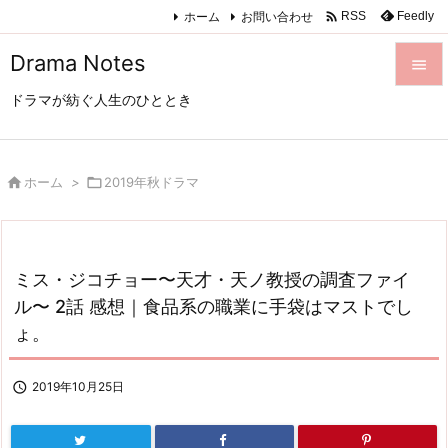

ホーム
お問い合わせ
Feedly
RSS
Drama Notes

ドラマが紡ぐ人生のひととき

メニュ

サイド

ホーム
>

2019年秋ドラマ

前へ

ミス・ジコチョー〜天才・天ノ教授の調査ファイ
次へ
ル〜 2話 感想｜食品系の職業に手袋はマストでし

ょ。
検索

2019年10月25日