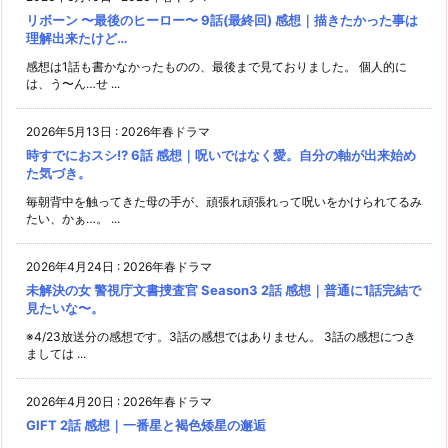
リボーン 〜最後のヒーロー〜 9話(最終回) 感想｜描きたかった事は
理解出来たけど…
感想は1話も書かなかったものの、最後まで見ておりました。 個人的に
は、う〜ん…せ ...
2026年5月13日
:
2026年春ドラマ
時すでにおスシ!? 6話 感想｜呪いではなく愛。自分の軸が出来始め
た気づき。
毎朝背中を触ってきた母の手が、頑張れ頑張れって呪いをかけられてるみ
たい、かぁ…。 ...
2026年4月24日
:
2026年春ドラマ
未解決の女 警視庁文書捜査官 Season3 2話 感想｜普通に1話完結で
見たいな〜。
※4/23放送分の感想です。3話の感想ではありません。 3話の感想につき
ましては ...
2026年4月20日
:
2026年春ドラマ
GIFT 2話 感想｜一番星と褐色矮星の邂逅