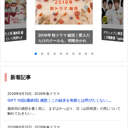
グランメゾン東京 最
｜日曜劇場「gaku
あなたと私 最終回 感
2019年 秋ドラマ 総括｜変人だ
き」という気持ちさ
らけのクールも、明暗分かれ
い！
、前に進める。
る結果に
新着記事
2026年6月15日
:
2026年春ドラマ
GIFT 10話(最終回) 感想｜この結末を奇跡とは呼びたくない…。
最終回の感想を書く前に、まずはやっぱり、涼（山田裕貴）の死について
触れておきたい ...
2026年6月10日
:
2026年春ドラマ