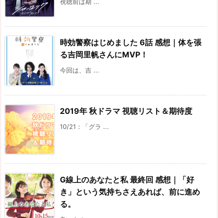
視聴前は期 ...
時効警察はじめました 6話 感想｜体を張
る吉岡里帆さんにMVP！
今回は、吉 ...
2019年 秋ドラマ 視聴リスト＆期待度
10/21：「グラ ...
G線上のあなたと私 最終回 感想｜「好
き」という気持ちさえあれば、前に進め
る。