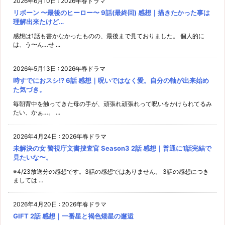
2026年6月10日
:
2026年春ドラマ
リボーン 〜最後のヒーロー〜 9話(最終回) 感想｜描きたかった事は
理解出来たけど…
感想は1話も書かなかったものの、最後まで見ておりました。 個人的に
は、う〜ん…せ ...
2026年5月13日
:
2026年春ドラマ
時すでにおスシ!? 6話 感想｜呪いではなく愛。自分の軸が出来始め
た気づき。
毎朝背中を触ってきた母の手が、頑張れ頑張れって呪いをかけられてるみ
たい、かぁ…。 ...
2026年4月24日
:
2026年春ドラマ
未解決の女 警視庁文書捜査官 Season3 2話 感想｜普通に1話完結で
見たいな〜。
※4/23放送分の感想です。3話の感想ではありません。 3話の感想につき
ましては ...
2026年4月20日
:
2026年春ドラマ
GIFT 2話 感想｜一番星と褐色矮星の邂逅