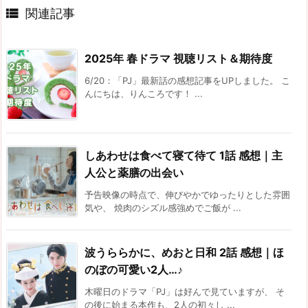

関連記事
2025年 春ドラマ 視聴リスト＆期待度
6/20：「PJ」最新話の感想記事をUPしました。 こ
んにちは、りんころです！ ...
しあわせは食べて寝て待て 1話 感想｜主
人公と薬膳の出会い
予告映像の時点で、伸びやかでゆったりとした雰囲
気や、 焼肉のシズル感強めでご飯が ...
波うららかに、めおと日和 2話 感想｜ほ
のぼの可愛い2人…♪
木曜日のドラマ「PJ」は好んで見ていますが、 そ
の後に始まる本作も、2人の初々し ...