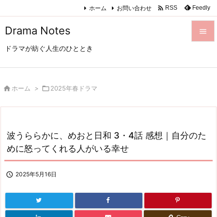

ホーム
お問い合わせ
Feedly
RSS
Drama Notes

ドラマが紡ぐ人生のひととき

メニュ

サイド

ホーム
>

2025年春ドラマ

前へ

波うららかに、めおと日和 3・4話 感想｜自分のた
次へ
めに怒ってくれる人がいる幸せ

検索

2025年5月16日