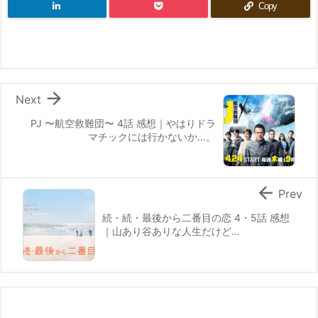
Copy

Next
PJ 〜航空救難団〜 4話 感想｜やはりドラ
マチックには行かないか…。

Prev
続・続・最後から二番目の恋 4・5話 感想
｜山あり谷ありな人生だけど…