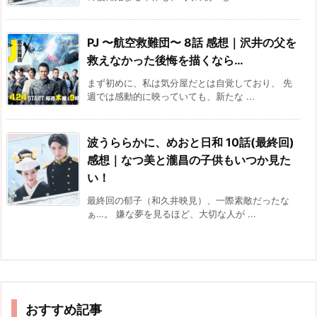
PJ 〜航空救難団〜 8話 感想｜沢井の父を
救えなかった後悔を描くなら…
まず初めに、私は気分屋だとは自覚しており、 先
週では感動的に映っていても、新たな ...
波うららかに、めおと日和 10話(最終回)
感想｜なつ美と瀧昌の子供もいつか見た
い！
最終回の郁子（和久井映見）、一際素敵だったな
ぁ…。 嫌な夢を見るほど、大切な人が ...
おすすめ記事