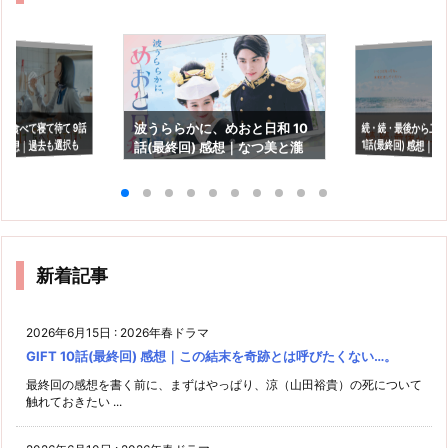
は食べて寝て待て 9話
続・続・最後から二番
1話(最終回) 感想｜
波うららかに、めおと日和 10
) 感想｜過去も選択も
話(最終回) 感想｜なつ美と瀧
らない道はたくさん
、自分らしく生き
昌の子供もいつか見たい！
新着記事
2026年6月15日
:
2026年春ドラマ
GIFT 10話(最終回) 感想｜この結末を奇跡とは呼びたくない…。
最終回の感想を書く前に、まずはやっぱり、涼（山田裕貴）の死について
触れておきたい ...