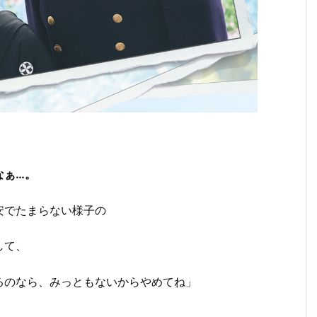
なぁ…。
安でたまらない様子の
して、
るのなら、みっともないからやめてね」