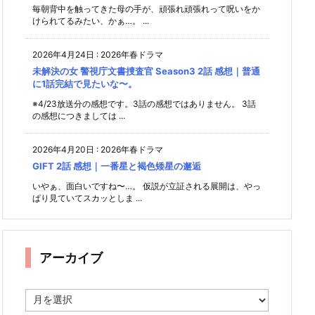
毎朝背中を触ってきた母の手が、頑張れ頑張れって呪いをか
けられてるみたい、かぁ…。 ...
2026年4月24日
:
2026年春ドラマ
未解決の女 警視庁文書捜査官 Season3 2話 感想｜普通
に1話完結で見たいな〜。
※4/23放送分の感想です。3話の感想ではありません。 3話
の感想につきましては ...
2026年4月20日
:
2026年春ドラマ
GIFT 2話 感想｜一番星と褐色矮星の邂逅
いやぁ、面白いですね〜…。 仮説が立証される展開は、やっ
ぱり見ていてスカッとしま ...
アーカイブ
ア
ー