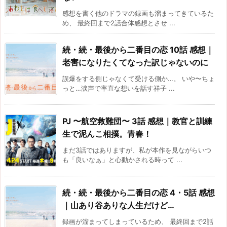
感想を書く他のドラマの録画も溜まってきているた
め、 最終回まで2話合体感想とさせ ...
続・続・最後から二番目の恋 10話 感想｜
老害になりたくてなった訳じゃないのに
誤爆をする側じゃなくて受ける側か…。 いや〜ちょ
っと…涙声で率直な想いを話す祥子 ...
PJ 〜航空救難団〜 3話 感想｜教官と訓練
生で泥んこ相撲。青春！
まだ3話ではありますが、私が本作を見ながらいつ
も「良いなぁ」と心動かされる時って ...
続・続・最後から二番目の恋 4・5話 感想
｜山あり谷ありな人生だけど…
録画が溜まってしまっているため、 最終回まで2話