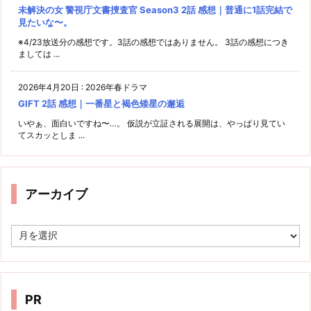
未解決の女 警視庁文書捜査官 Season3 2話 感想｜普通に1話完結で
見たいな〜。
※4/23放送分の感想です。3話の感想ではありません。 3話の感想につき
ましては ...
2026年4月20日
:
2026年春ドラマ
GIFT 2話 感想｜一番星と褐色矮星の邂逅
いやぁ、面白いですね〜…。 仮説が立証される展開は、やっぱり見てい
てスカッとしま ...
アーカイブ
ア
ー
カ
イ
ブ
PR