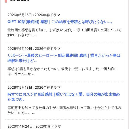
2026年6月15日
:
2026年春ドラマ
GIFT 10話(最終回) 感想｜この結末を奇跡とは呼びたくない…。
最終回の感想を書く前に、まずはやっぱり、涼（山田裕貴）の死について
触れておきたい ...
2026年6月10日
:
2026年春ドラマ
リボーン 〜最後のヒーロー〜 9話(最終回) 感想｜描きたかった事は
理解出来たけど…
感想は1話も書かなかったものの、最後まで見ておりました。 個人的に
は、う〜ん…せ ...
2026年5月13日
:
2026年春ドラマ
時すでにおスシ!? 6話 感想｜呪いではなく愛。自分の軸が出来始め
た気づき。
毎朝背中を触ってきた母の手が、頑張れ頑張れって呪いをかけられてるみ
たい、かぁ…。 ...
2026年4月24日
:
2026年春ドラマ