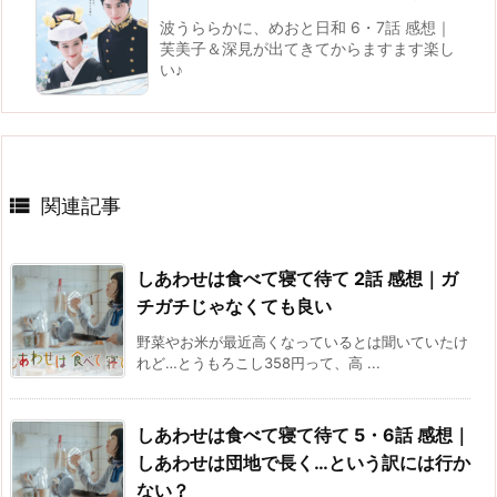
波うららかに、めおと日和 6・7話 感想｜
芙美子＆深見が出てきてからますます楽し
い♪

関連記事
しあわせは食べて寝て待て 2話 感想｜ガ
チガチじゃなくても良い
野菜やお米が最近高くなっているとは聞いていたけ
れど…とうもろこし358円って、高 ...
しあわせは食べて寝て待て 5・6話 感想｜
しあわせは団地で長く…という訳には行か
ない？