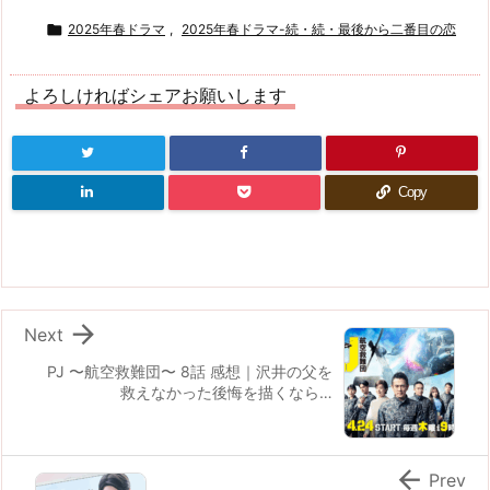

2025年春ドラマ
,
2025年春ドラマ-続・続・最後から二番目の恋
よろしければシェアお願いします
Copy

Next
PJ 〜航空救難団〜 8話 感想｜沢井の父を
救えなかった後悔を描くなら…

Prev