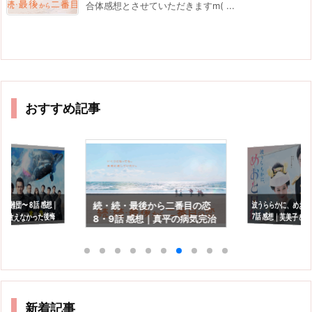
合体感想とさせていただきますm( ...
おすすめ記事
波うららかに、めおと
7話 感想｜芙美子＆
空救難団〜 8話 感想｜
続・続・最後から二番目の恋
を救えなかった後悔
8・9話 感想｜真平の病気完治
きてからますます楽し
ら…
と、自分の意志で行う選択
新着記事