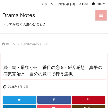

ホーム
お問い合わせ
Feedly
RSS
Drama Notes

ドラマが紡ぐ人生のひととき

メニュ

サイド

ホーム
>

2025年春ドラマ

前へ

続・続・最後から二番目の恋 8・9話 感想｜真平の
次へ
病気完治と、自分の意志で行う選択

検索

2025年6月10日