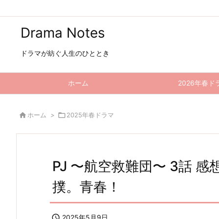
Drama Notes
ドラマが紡ぐ人生のひととき
ホーム
2026年春ド

ホーム
>

2025年春ドラマ
PJ 〜航空救難団〜 3話
撲。青春！

2025年5月9日