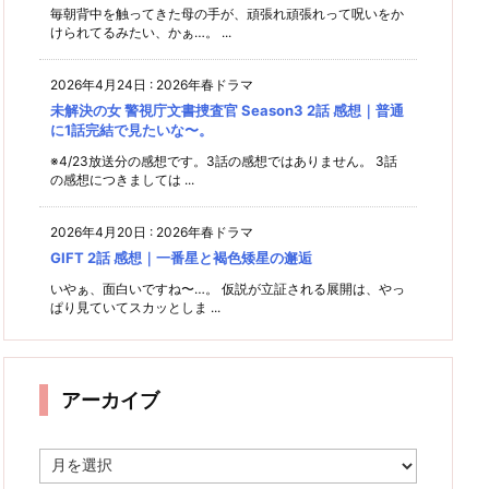
毎朝背中を触ってきた母の手が、頑張れ頑張れって呪いをか
けられてるみたい、かぁ…。 ...
2026年4月24日
:
2026年春ドラマ
未解決の女 警視庁文書捜査官 Season3 2話 感想｜普通
に1話完結で見たいな〜。
※4/23放送分の感想です。3話の感想ではありません。 3話
の感想につきましては ...
2026年4月20日
:
2026年春ドラマ
GIFT 2話 感想｜一番星と褐色矮星の邂逅
いやぁ、面白いですね〜…。 仮説が立証される展開は、やっ
ぱり見ていてスカッとしま ...
アーカイブ
ア
ー