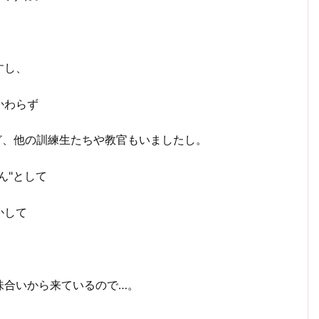
すし、
かわらず
ど、他の訓練生たちや教官もいましたし。
ん"として
かして
味合いから来ているので…。