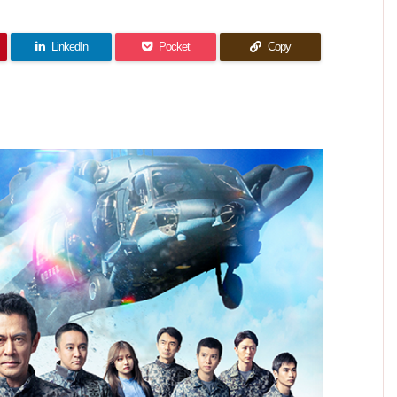
を救え
感想｜
うか無
まりに
なつ美
害にな
まだま
なかっ
事に帰
と瀧昌
も穏や
だ知ら
りたく
ってき
た後悔
の子供
かすぎ
ない道
てなっ
て…
もいつ
を描く
る最終
はたく
た訳じ
か見た
LinkedIn
Pocket
Copy
なら…
さんあ
回
い！
ゃない
る
のに