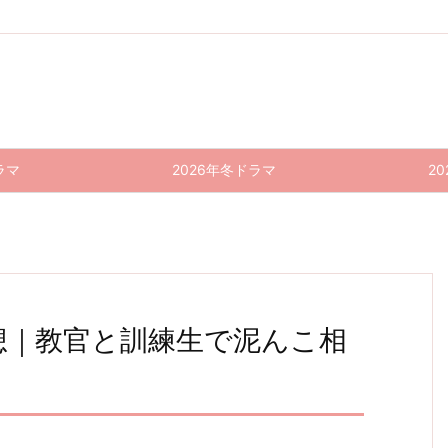
ラマ
2026年冬ドラマ
2
 感想｜教官と訓練生で泥んこ相
PJ 〜
続・
PJ 〜
波うら
続・
波うら
航空救
続・最
航空救
らか
続・最
らか
難団〜
後から
難団〜
に、め
後から
に、め
おと日
二番目
おと日
9話
二番目
8話 感
和 10
の恋 1
和 8・
(最終
の恋 1
想｜沢
話(最
1話(最
9話 感
回) 感
0話 感
井の父
終回)
終回)
想｜ど
想｜あ
想｜老
感想｜