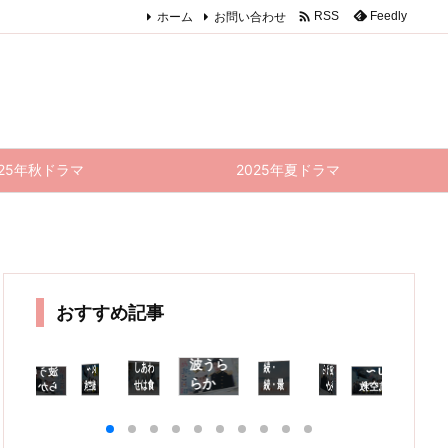

ホーム
お問い合わせ
Feedly
RSS
025年秋ドラマ
2025年夏ドラマ
おすすめ記事
波うら
しあわ
続・
ない道
はたく
さんあ
PJ 〜
波うら
PJ 〜
波うら
続・
続・
P
らか
せは食
続・最
航空救
らか
航空救
らか
続・最
続・最
航
に、め
べて寝
後から
難団〜
に、め
難団〜
に、め
後から
後から
難
8
二番目
二番目
おと日
9話
おと日
7話 感
二番目
て待て
おと日
想
の恋
の恋 1
和 6・
(最終
和 8・
想｜1
の恋 1
9話
和 10
井
8・9
0話 感
7話 感
回) 感