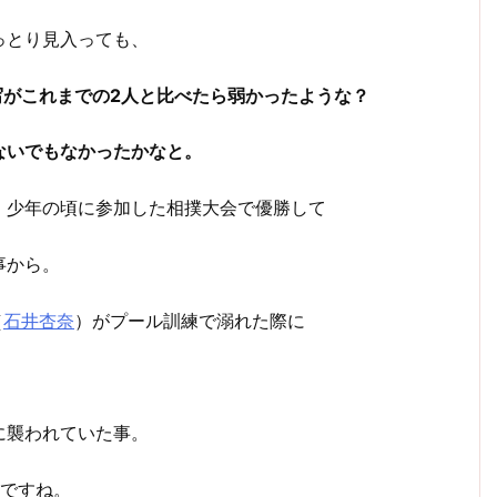
っとり見入っても、
写がこれまでの2人と比べたら弱かったような？
ないでもなかったかなと。
、少年の頃に参加した相撲大会で優勝して
事から。
（
石井杏奈
）がプール訓練で溺れた際に
に襲われていた事。
んですね。