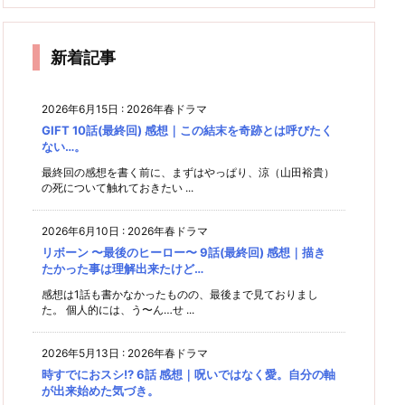
9話 感
秒でも
を
1話(最
(最終
話 感
想｜老
話(最
想｜芙
想｜あ
想｜ど
早く動
な
想｜真
害にな
終回)
回) 感
美子＆
まりに
終回)
た
うか無
くとい
平の病
りたく
感想｜
想｜過
深見が
も穏や
を
事に帰
うこと
感想｜
気完治
てなっ
な
まだま
去も選
出てき
かすぎ
新着記事
と、自
た訳じ
ってき
なつ美
てから
る最終
だ知ら
択も肯
分の意
ゃない
て…
ますま
回
と瀧昌
志で行
のに
定し
す楽し
う選択
の子供
て、自
い♪
2026年6月15日
:
2026年春ドラマ
もいつ
分らし
る
く生き
GIFT 10話(最終回) 感想｜この結末を奇跡とは呼びたく
か見た
る。
ない…。
い！
最終回の感想を書く前に、まずはやっぱり、涼（山田裕貴）
の死について触れておきたい ...
2026年6月10日
:
2026年春ドラマ
リボーン 〜最後のヒーロー〜 9話(最終回) 感想｜描き
たかった事は理解出来たけど…
感想は1話も書かなかったものの、最後まで見ておりまし
た。 個人的には、う〜ん…せ ...
2026年5月13日
:
2026年春ドラマ
時すでにおスシ!? 6話 感想｜呪いではなく愛。自分の軸
が出来始めた気づき。