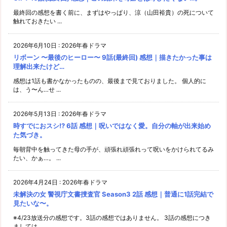
最終回の感想を書く前に、まずはやっぱり、涼（山田裕貴）の死について
触れておきたい ...
2026年6月10日
:
2026年春ドラマ
リボーン 〜最後のヒーロー〜 9話(最終回) 感想｜描きたかった事は
理解出来たけど…
感想は1話も書かなかったものの、最後まで見ておりました。 個人的に
は、う〜ん…せ ...
2026年5月13日
:
2026年春ドラマ
時すでにおスシ!? 6話 感想｜呪いではなく愛。自分の軸が出来始め
た気づき。
毎朝背中を触ってきた母の手が、頑張れ頑張れって呪いをかけられてるみ
たい、かぁ…。 ...
2026年4月24日
:
2026年春ドラマ
未解決の女 警視庁文書捜査官 Season3 2話 感想｜普通に1話完結で
見たいな〜。
※4/23放送分の感想です。3話の感想ではありません。 3話の感想につき
ましては ...