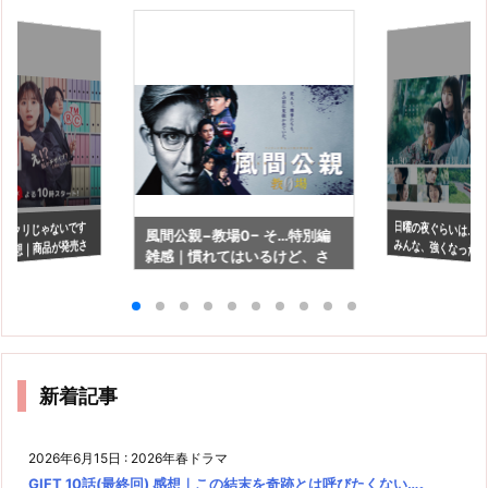
日曜の夜ぐらいは… 9
パクリじゃないです
風間公親−教場0− そ…特別編
みんな、強くなった
話 感想｜商品が発売さ
雑感｜慣れてはいるけど、さ
での苦労
すがにこれは…。
新着記事
2026年6月15日
:
2026年春ドラマ
GIFT 10話(最終回) 感想｜この結末を奇跡とは呼びたくない…。