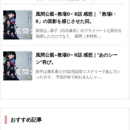
風間公親−教場0− 8話 感想｜「教場Ⅰ・
Ⅱ」の面影を感じさせた回。
前回は…路子（白石麻衣）のプライベートな部分を
強調しただけでなく、 風間（木村拓 ...
風間公親−教場0− 6話 感想｜"あのシー
ン"再び。
前半は通常通りの1話完結型ミステリーで進んでい
ったので、 予告詐欺で終わるんじゃ ...
おすすめ記事