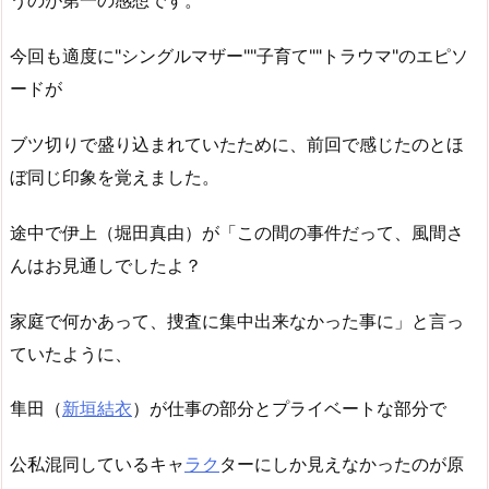
うのが第一の感想です。
今回も適度に"シングルマザー""子育て""トラウマ"のエピソ
ードが
ブツ切りで盛り込まれていたために、前回で感じたのとほ
ぼ同じ印象を覚えました。
途中で伊上（堀田真由）が「この間の事件だって、風間さ
んはお見通しでしたよ？
家庭で何かあって、捜査に集中出来なかった事に」と言っ
ていたように、
隼田（
新垣結衣
）が仕事の部分とプライベートな部分で
公私混同しているキャ
ラク
ターにしか見えなかったのが原