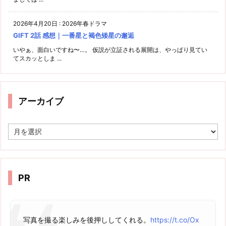
2026年4月20日
:
2026年春ドラマ
GIFT 2話 感想｜一番星と褐色矮星の邂逅
いやぁ、面白いですね〜…。 仮説が立証される展開は、やっぱり見てい
てスカッとしま ...
アーカイブ
ア
ー
カ
イ
ブ
PR
写真を撮る楽しみを後押ししてくれる。
https://t.co/Ox