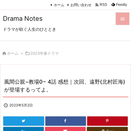

ホーム
お問い合わせ
Feedly
RSS
Drama Notes

ドラマが紡ぐ人生のひととき

メニュ

サイド

ホーム
>

2023年春ドラマ

前へ

風間公親−教場0− 4話 感想｜次回、遠野(北村匠海)
次へ
が登場するってよ。

検索

2023年5月2日