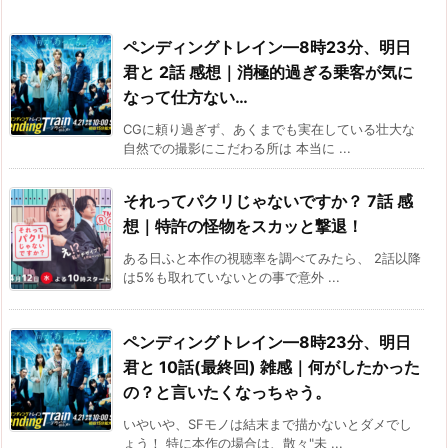
ペンディングトレイン—8時23分、明日
君と 2話 感想｜消極的過ぎる乗客が気に
なって仕方ない…
CGに頼り過ぎず、あくまでも実在している壮大な
自然での撮影にこだわる所は 本当に ...
それってパクリじゃないですか？ 7話 感
想｜特許の怪物をスカッと撃退！
ある日ふと本作の視聴率を調べてみたら、 2話以降
は5%も取れていないとの事で意外 ...
ペンディングトレイン—8時23分、明日
君と 10話(最終回) 雑感｜何がしたかった
の？と言いたくなっちゃう。
いやいや、SFモノは結末まで描かないとダメでし
ょう！ 特に本作の場合は、散々"未 ...