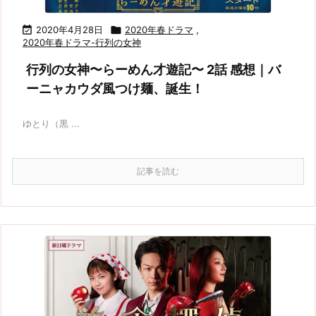

2020年4月28日

2020年春ドラマ
,
2020年春ドラマ-行列の女神
行列の女神〜らーめん才遊記〜 2話 感想｜バ
ーニャカウダ風つけ麺、誕生！
ゆとり（黒 ...
記事を読む