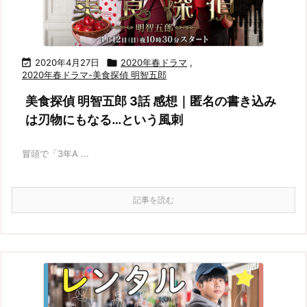

2020年4月27日

2020年春ドラマ
,
2020年春ドラマ-美食探偵 明智五郎
美食探偵 明智五郎 3話 感想｜匿名の書き込み
は刃物にもなる…という風刺
冒頭で「3年A ...
記事を読む