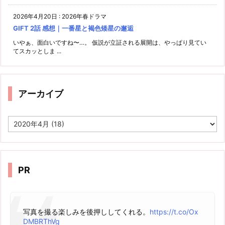
2026年4月20日
:
2026年春ドラマ
GIFT 2話 感想｜一番星と褐色矮星の邂逅
いやぁ、面白いですね〜…。 仮説が立証される展開は、やっぱり見てい
てスカッとしま ...
アーカイブ
ア
ー
カ
イ
ブ
PR
写真を撮る楽しみを後押ししてくれる。
https://t.co/Ox
DMBRThVg