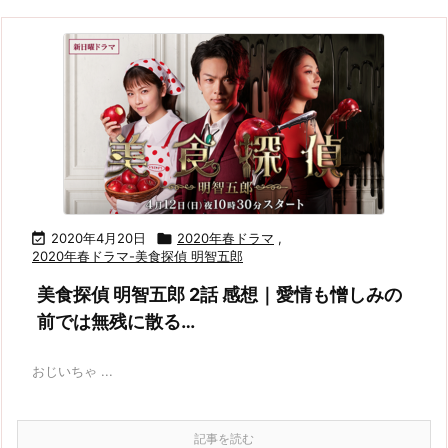

2020年4月20日

2020年春ドラマ
,
2020年春ドラマ-美食探偵 明智五郎
美食探偵 明智五郎 2話 感想｜愛情も憎しみの
前では無残に散る…
おじいちゃ ...
記事を読む