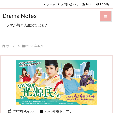

ホーム
お問い合わせ
Feedly
RSS
Drama Notes

ドラマが紡ぐ人生のひととき

メニュ

サイド

ホーム
>

2020年4月

前へ

次へ

検索

2020年4月30日

2020年春ドラマ
,