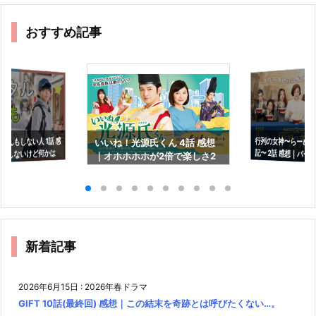
おすすめ記事
なんもしない人 1話 感
行列の女神〜らーめ
記〜 2話 感想｜バーニ
いいね！光源氏くん 4話 感想
もしないけど何かは
｜オホホホホが2倍で楽しさ2
ダ風つけ麺、誕生！
倍（笑）
新着記事
2026年6月15日
:
2026年春ドラマ
GIFT 10話(最終回) 感想｜この結末を奇跡とは呼びたくない…。