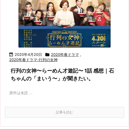

2020年4月20日

2020年春ドラマ
,
2020年春ドラマ-行列の女神
行列の女神〜らーめん才遊記〜 1話 感想｜石
ちゃんの「まいう〜」が聞きたい。
原作は未読 ...
記事を読む