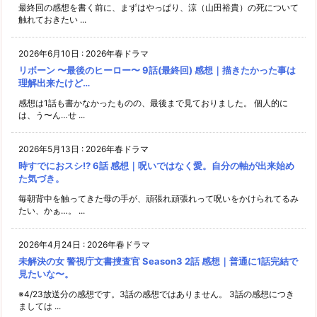
最終回の感想を書く前に、まずはやっぱり、涼（山田裕貴）の死について
触れておきたい ...
2026年6月10日
:
2026年春ドラマ
リボーン 〜最後のヒーロー〜 9話(最終回) 感想｜描きたかった事は
理解出来たけど…
感想は1話も書かなかったものの、最後まで見ておりました。 個人的に
は、う〜ん…せ ...
2026年5月13日
:
2026年春ドラマ
時すでにおスシ!? 6話 感想｜呪いではなく愛。自分の軸が出来始め
た気づき。
毎朝背中を触ってきた母の手が、頑張れ頑張れって呪いをかけられてるみ
たい、かぁ…。 ...
2026年4月24日
:
2026年春ドラマ
未解決の女 警視庁文書捜査官 Season3 2話 感想｜普通に1話完結で
見たいな〜。
※4/23放送分の感想です。3話の感想ではありません。 3話の感想につき
ましては ...