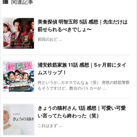

関連記事
美食探偵 明智五郎 5話 感想｜先生だけは
罰せられるべきでしょ〜
前回のおど ...
浦安鉄筋家族 11話 感想｜5ヶ月前にタイ
ムスリップ！
何というか…カオスでんなぁ（笑） 突然の鉄筋警察
もそうですけど、数台のパトカーが ...
きょうの猫村さん 1話 感想｜可愛い可愛
い言ってたら終わった（笑）
これはまず ...