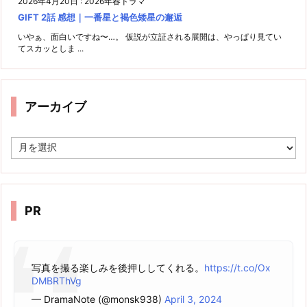
2026年4月20日
:
2026年春ドラマ
GIFT 2話 感想｜一番星と褐色矮星の邂逅
いやぁ、面白いですね〜…。 仮説が立証される展開は、やっぱり見てい
てスカッとしま ...
アーカイブ
ア
ー
カ
イ
ブ
PR
写真を撮る楽しみを後押ししてくれる。
https://t.co/Ox
DMBRThVg
— DramaNote (@monsk938)
April 3, 2024