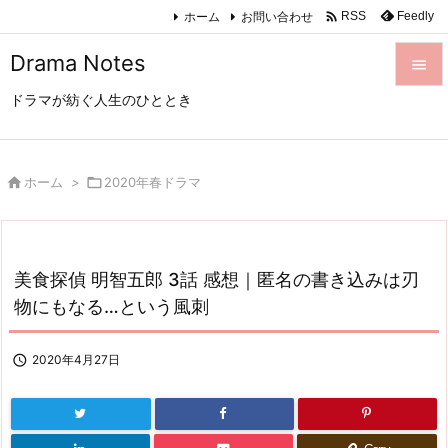

ホーム
お問い合わせ
Feedly
RSS
Drama Notes

ドラマが紡ぐ人生のひととき

メニュ

サイド

ホーム
>

2020年春ドラマ

前へ

美食探偵 明智五郎 3話 感想｜匿名の書き込みは刃
次へ
物にもなる…という風刺

検索

2020年4月27日