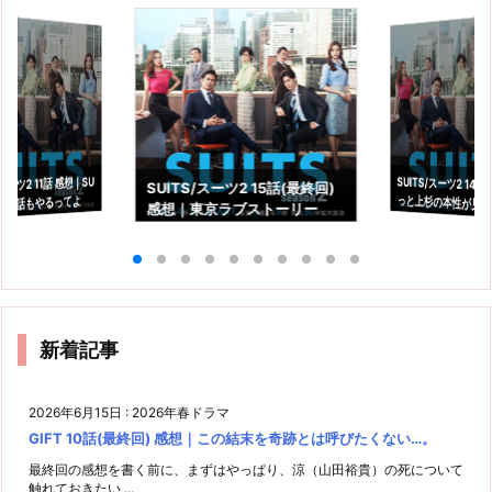
SUITS/スーツ2 14
っと上杉の本性が
スーツ2 11話 感想｜SU
SUITS/スーツ2 15話(最終回)
あと4話もやるってよ
感想｜東京ラブストーリー
た。
の"その後"ですか？
新着記事
2026年6月15日
:
2026年春ドラマ
GIFT 10話(最終回) 感想｜この結末を奇跡とは呼びたくない…。
最終回の感想を書く前に、まずはやっぱり、涼（山田裕貴）の死について
触れておきたい ...