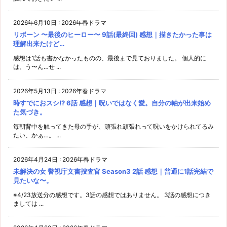
2026年6月10日
:
2026年春ドラマ
リボーン 〜最後のヒーロー〜 9話(最終回) 感想｜描きたかった事は
理解出来たけど…
感想は1話も書かなかったものの、最後まで見ておりました。 個人的に
は、う〜ん…せ ...
2026年5月13日
:
2026年春ドラマ
時すでにおスシ!? 6話 感想｜呪いではなく愛。自分の軸が出来始め
た気づき。
毎朝背中を触ってきた母の手が、頑張れ頑張れって呪いをかけられてるみ
たい、かぁ…。 ...
2026年4月24日
:
2026年春ドラマ
未解決の女 警視庁文書捜査官 Season3 2話 感想｜普通に1話完結で
見たいな〜。
※4/23放送分の感想です。3話の感想ではありません。 3話の感想につき
ましては ...