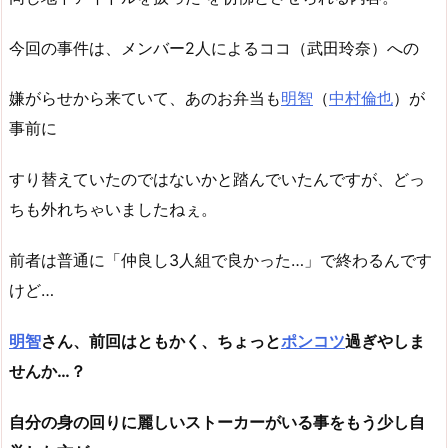
今回の事件は、メンバー2人によるココ（武田玲奈）への
嫌がらせから来ていて、あのお弁当も
明智
（
中村倫也
）が
事前に
すり替えていたのではないかと踏んでいたんですが、どっ
ちも外れちゃいましたねぇ。
前者は普通に「仲良し3人組で良かった…」で終わるんです
けど…
明智
さん、前回はともかく、ちょっと
ポンコツ
過ぎやしま
せんか…？
自分の身の回りに麗しいストーカーがいる事をもう少し自