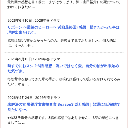
最終回の感想を書く前に、まずはやっぱり、涼（山田裕貴）の死について
触れておきたい ...
2026年6月10日
:
2026年春ドラマ
リボーン 〜最後のヒーロー〜 9話(最終回) 感想｜描きたかった事は
理解出来たけど…
感想は1話も書かなかったものの、最後まで見ておりました。 個人的に
は、う〜ん…せ ...
2026年5月13日
:
2026年春ドラマ
時すでにおスシ!? 6話 感想｜呪いではなく愛。自分の軸が出来始め
た気づき。
毎朝背中を触ってきた母の手が、頑張れ頑張れって呪いをかけられてるみ
たい、かぁ…。 ...
2026年4月24日
:
2026年春ドラマ
未解決の女 警視庁文書捜査官 Season3 2話 感想｜普通に1話完結で
見たいな〜。
※4/23放送分の感想です。3話の感想ではありません。 3話の感想につき
ましては ...