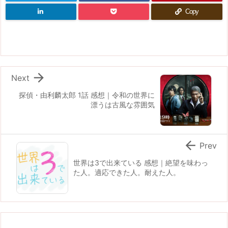
Copy

Next
探偵・由利麟太郎 1話 感想｜令和の世界に
漂うは古風な雰囲気

Prev
世界は3で出来ている 感想｜絶望を味わっ
た人。適応できた人。耐えた人。