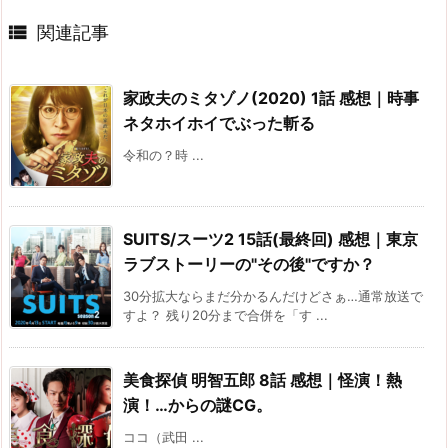

関連記事
家政夫のミタゾノ(2020) 1話 感想｜時事
ネタホイホイでぶった斬る
令和の？時 ...
SUITS/スーツ2 15話(最終回) 感想｜東京
ラブストーリーの"その後"ですか？
30分拡大ならまだ分かるんだけどさぁ…通常放送で
すよ？ 残り20分まで合併を「す ...
美食探偵 明智五郎 8話 感想｜怪演！熱
演！…からの謎CG。
ココ（武田 ...