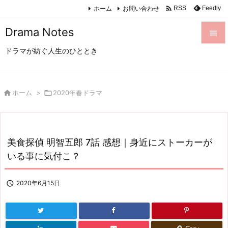

ホーム
お問い合わせ
Feedly
RSS
Drama Notes

ドラマが紡ぐ人生のひととき

メニュ

サイド

ホーム
>

2020年春ドラマ

前へ

美食探偵 明智五郎 7話 感想｜身近にストーカーが
次へ
いる事に気付こ？

検索

2020年6月15日