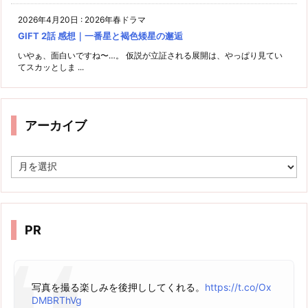
2026年4月20日
:
2026年春ドラマ
GIFT 2話 感想｜一番星と褐色矮星の邂逅
いやぁ、面白いですね〜…。 仮説が立証される展開は、やっぱり見てい
てスカッとしま ...
アーカイブ
ア
ー
カ
イ
ブ
PR
写真を撮る楽しみを後押ししてくれる。
https://t.co/Ox
DMBRThVg