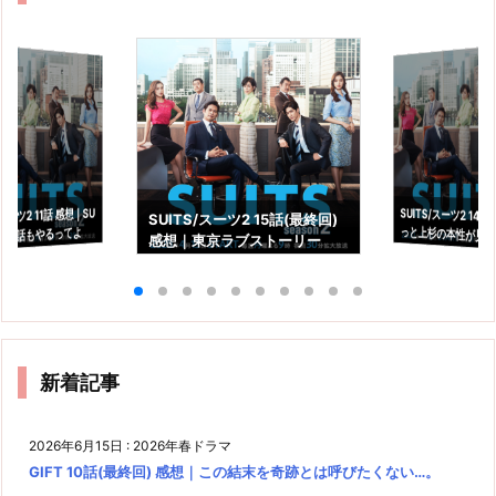
SUITS/スーツ2 14
っと上杉の本性が
スーツ2 11話 感想｜SU
SUITS/スーツ2 15話(最終回)
あと4話もやるってよ
感想｜東京ラブストーリー
た。
の"その後"ですか？
新着記事
2026年6月15日
:
2026年春ドラマ
GIFT 10話(最終回) 感想｜この結末を奇跡とは呼びたくない…。