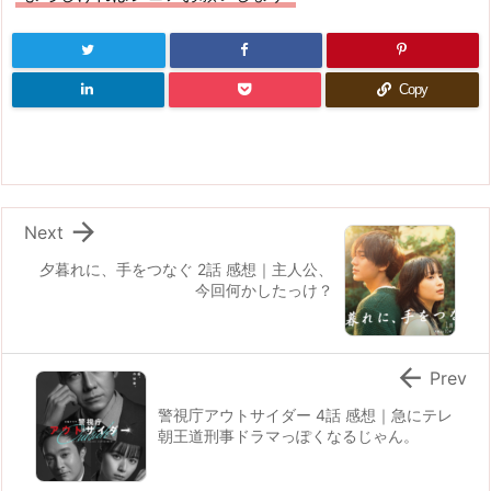
Copy

Next
夕暮れに、手をつなぐ 2話 感想｜主人公、
今回何かしたっけ？

Prev
警視庁アウトサイダー 4話 感想｜急にテレ
朝王道刑事ドラマっぽくなるじゃん。