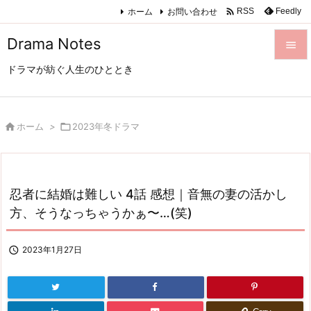

ホーム
お問い合わせ
Feedly
RSS
Drama Notes

ドラマが紡ぐ人生のひととき

メニュ

サイド

ホーム
>

2023年冬ドラマ

前へ

忍者に結婚は難しい 4話 感想｜音無の妻の活かし
次へ
方、そうなっちゃうかぁ〜…(笑)

検索

2023年1月27日