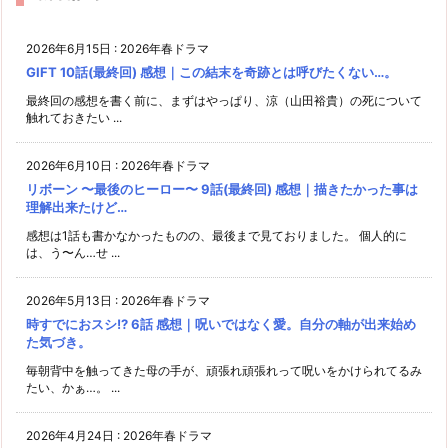
2026年6月15日
:
2026年春ドラマ
GIFT 10話(最終回) 感想｜この結末を奇跡とは呼びたくない…。
最終回の感想を書く前に、まずはやっぱり、涼（山田裕貴）の死について
触れておきたい ...
2026年6月10日
:
2026年春ドラマ
リボーン 〜最後のヒーロー〜 9話(最終回) 感想｜描きたかった事は
理解出来たけど…
感想は1話も書かなかったものの、最後まで見ておりました。 個人的に
は、う〜ん…せ ...
2026年5月13日
:
2026年春ドラマ
時すでにおスシ!? 6話 感想｜呪いではなく愛。自分の軸が出来始め
た気づき。
毎朝背中を触ってきた母の手が、頑張れ頑張れって呪いをかけられてるみ
たい、かぁ…。 ...
2026年4月24日
:
2026年春ドラマ