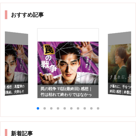
おすすめ記事
夕暮れに、手をつなぐ 
終回) 感想｜終盤
い"頼りになってた
 9話 感想｜黒鷲津の
罠の戦争 11話(最終回) 感想｜
の再集結。犬飼もそ
竹は枯れて終わりではなかっ
活します？
た
いかも。
新着記事