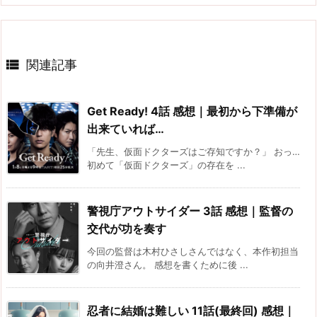

関連記事
Get Ready! 4話 感想｜最初から下準備が
出来ていれば…
「先生、仮面ドクターズはご存知ですか？」 おっ…
初めて「仮面ドクターズ」の存在を ...
警視庁アウトサイダー 3話 感想｜監督の
交代が功を奏す
今回の監督は木村ひさしさんではなく、本作初担当
の向井澄さん。 感想を書くために後 ...
忍者に結婚は難しい 11話(最終回) 感想｜