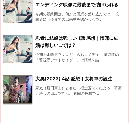
エンディング映像に最後まで助けられる
今期の最終回は、何かと回想を盛り込んでは、 視
聴者にも今までの出来事を懐かしんで ...
忍者に結婚は難しい 1話 感想｜悟郎に結
婚は難しい…では？
今期の木曜ドラマはどちらもコメディ。 前時間の
「警視庁アウトサイダー」は情報を詰 ...
大奥(2023) 4話 感想｜女将軍の誕生
家光（堀田真由）と有功（福士蒼汰）による、葛藤
と決心の回…ですね。 初回の感想で ...