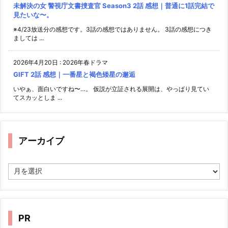
未解決の女 警視庁文書捜査官 Season3 2話 感想｜普通に1話完結で
見たいな〜。
※4/23放送分の感想です。3話の感想ではありません。 3話の感想につき
ましては ...
2026年4月20日
:
2026年春ドラマ
GIFT 2話 感想｜一番星と褐色矮星の邂逅
いやぁ、面白いですね〜…。 仮説が立証される展開は、やっぱり見てい
てスカッとしま ...
アーカイブ
ア
ー
カ
イ
ブ
PR