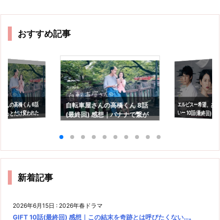
おすすめ記事
エルピスー希望、あ
いー 10話(最終回) 
さんの高橋くん 6話
自転車屋さんの高橋くん 8話
ょっとだけ変われた
(最終回) 感想｜バナナで繋が
の光を信じるという
救われる
っていた2人
新着記事
2026年6月15日
:
2026年春ドラマ
GIFT 10話(最終回) 感想｜この結末を奇跡とは呼びたくない…。