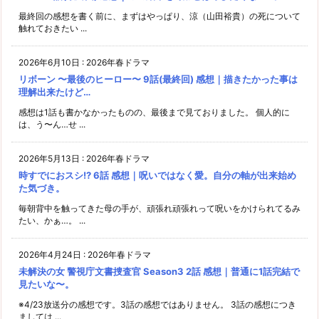
最終回の感想を書く前に、まずはやっぱり、涼（山田裕貴）の死について
触れておきたい ...
2026年6月10日
:
2026年春ドラマ
リボーン 〜最後のヒーロー〜 9話(最終回) 感想｜描きたかった事は
理解出来たけど…
感想は1話も書かなかったものの、最後まで見ておりました。 個人的に
は、う〜ん…せ ...
2026年5月13日
:
2026年春ドラマ
時すでにおスシ!? 6話 感想｜呪いではなく愛。自分の軸が出来始め
た気づき。
毎朝背中を触ってきた母の手が、頑張れ頑張れって呪いをかけられてるみ
たい、かぁ…。 ...
2026年4月24日
:
2026年春ドラマ
未解決の女 警視庁文書捜査官 Season3 2話 感想｜普通に1話完結で
見たいな〜。
※4/23放送分の感想です。3話の感想ではありません。 3話の感想につき
ましては ...