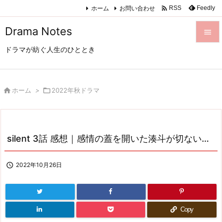

ホーム
お問い合わせ
Feedly
RSS
Drama Notes

ドラマが紡ぐ人生のひととき

メニュ

サイド

ホーム
>

2022年秋ドラマ

前へ

silent 3話 感想｜感情の蓋を開いた湊斗が切ない…
次へ

検索

2022年10月26日
Copy