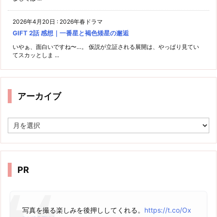
2026年4月20日
:
2026年春ドラマ
GIFT 2話 感想｜一番星と褐色矮星の邂逅
いやぁ、面白いですね〜…。 仮説が立証される展開は、やっぱり見てい
てスカッとしま ...
アーカイブ
ア
ー
カ
イ
ブ
PR
写真を撮る楽しみを後押ししてくれる。
https://t.co/Ox