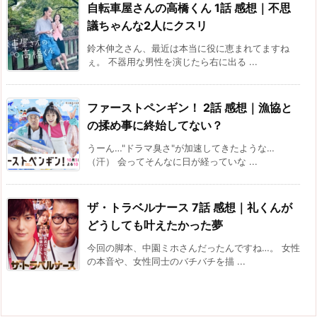
自転車屋さんの高橋くん 1話 感想｜不思
議ちゃんな2人にクスリ
鈴木伸之さん、最近は本当に役に恵まれてますね
ぇ。 不器用な男性を演じたら右に出る ...
ファーストペンギン！ 2話 感想｜漁協と
の揉め事に終始してない？
うーん…"ドラマ臭さ"が加速してきたような…
（汗） 会ってそんなに日が経っていな ...
ザ・トラベルナース 7話 感想｜礼くんが
どうしても叶えたかった夢
今回の脚本、中園ミホさんだったんですね…。 女性
の本音や、女性同士のバチバチを描 ...