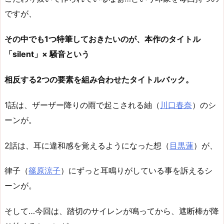
ですが、
その中でも1つ特筆しておきたいのが、本作のタイトル
「silent」× 騒音という
相反する2つの要素を組み合わせたタイトルバック。
1話は、ザーザー降りの雨で起こされる紬（
川口春奈
）のシ
ーンが。
2話は、耳に違和感を覚えるようになった想（
目黒蓮
）が、
律子（
篠原涼子
）にずっと耳鳴りがしている事を訴えるシ
ーンが。
そして…今回は、踏切のサイレンが鳴ってから、遮断棒が降