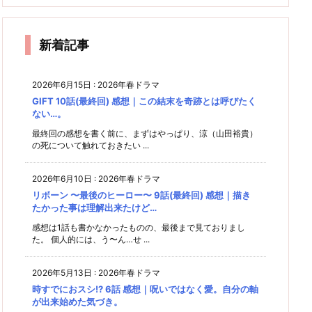
(最終
想｜ラ
想
10話
想｜ち
感想｜
人の関
終回)
想｜も
ど辛い
回) 感
ストは
質
何もか
係性に
(最終
ょっと
う"答
感想｜
井
想｜2
フジ医
も欲張
点滅信
回) 感
だけ変
え"は
公
人でい
療ドラ
バナナ
り過
号が？
想｜一
われた
見えた
新着記事
ぎ…に
る理由
マある
で繋が
模様。
筋の光
山本に
尽き
あるの
ってい
る。
救われ
もな
展開
た2人
る
い…
に？
2026年6月15日
:
2026年春ドラマ
が"答
ち
GIFT 10話(最終回) 感想｜この結末を奇跡とは呼びたく
ね。
ない…。
最終回の感想を書く前に、まずはやっぱり、涼（山田裕貴）
の死について触れておきたい ...
2026年6月10日
:
2026年春ドラマ
リボーン 〜最後のヒーロー〜 9話(最終回) 感想｜描き
たかった事は理解出来たけど…
感想は1話も書かなかったものの、最後まで見ておりまし
た。 個人的には、う〜ん…せ ...
2026年5月13日
:
2026年春ドラマ
時すでにおスシ!? 6話 感想｜呪いではなく愛。自分の軸
が出来始めた気づき。