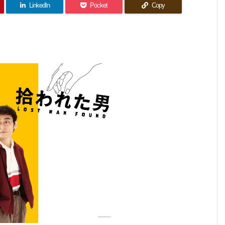
人の関
バナナ
想｜実
回) 感
想｜2
LinkedIn
Pocket
Copy
で繋が
係性に
想｜一
質、村
人でい
ってい
筋の光
点滅信
る理由
井主人
た2人
を信じ
号が？
など何
公回。
るとい
もな
う気持
い…
ち
が"答
え"だ
ね。