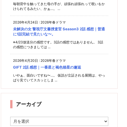
毎朝背中を触ってきた母の手が、頑張れ頑張れって呪いをか
けられてるみたい、かぁ…。 ...
2026年4月24日
:
2026年春ドラマ
未解決の女 警視庁文書捜査官 Season3 2話 感想｜普通
に1話完結で見たいな〜。
※4/23放送分の感想です。3話の感想ではありません。 3話
の感想につきましては ...
2026年4月20日
:
2026年春ドラマ
GIFT 2話 感想｜一番星と褐色矮星の邂逅
いやぁ、面白いですね〜…。 仮説が立証される展開は、やっ
ぱり見ていてスカッとしま ...
アーカイブ
ア
ー