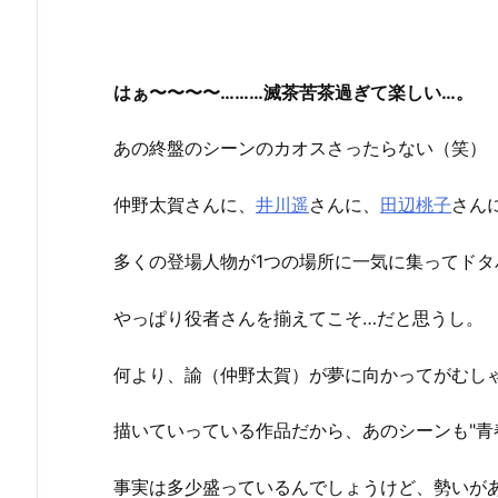
はぁ〜〜〜〜………滅茶苦茶過ぎて楽しい…。
あの終盤のシーンのカオスさったらない（笑）
仲野太賀さんに、
井川遥
さんに、
田辺桃子
さん
多くの登場人物が1つの場所に一気に集ってド
やっぱり役者さんを揃えてこそ…だと思うし。
何より、諭（仲野太賀）が夢に向かってがむし
描いていっている作品だから、あのシーンも"青
事実は多少盛っているんでしょうけど、勢いが