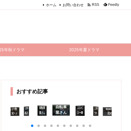

ホーム
お問い合わせ
Feedly
RSS
025年秋ドラマ
2025年夏ドラマ
おすすめ記事
自転車
自転車
エルピ
を信じ
るとい
う気持
PICU
作りた
など何
え"だ
silent
作りた
自転車
PICU
エ
屋さん
屋さん
スー希
小児集
い女と
10話
い女と
屋さん
小児集
ス
の高橋
の高橋
望、あ
中治療
食べた
感想｜
食べた
の高橋
中治療
望
る
室 11
くん 7
い女
好きで
い女 1
室 10
るいは
くん 6
くん 8
災
話(最
話 感
8・9
いれば
0話
話 感
災いー
話 感
話(最
9
終回)
想｜2
話 感
いるほ