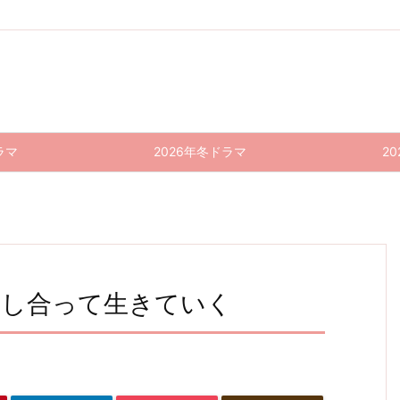
ラマ
2026年冬ドラマ
2
激し合って生きていく
エルピ
自転車
silent
作りた
エルピ
自転車
スー希
屋さん
10話
い女と
スー希
屋さん
望、あ
の高橋
感想｜
食べた
望、あ
の高橋
くん 8
るいは
い女 1
好きで
くん 7
るいは
話(最
災いー
0話
いれば
話 感
災いー
終回)
10話
(最終
いるほ
想｜2
9話 感
感想｜
(最終
回) 感
ど辛い