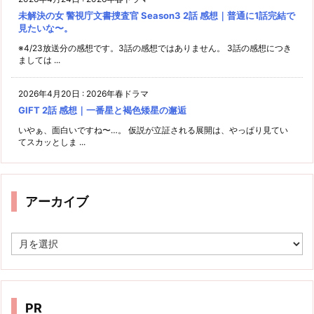
未解決の女 警視庁文書捜査官 Season3 2話 感想｜普通に1話完結で
見たいな〜。
※4/23放送分の感想です。3話の感想ではありません。 3話の感想につき
ましては ...
2026年4月20日
:
2026年春ドラマ
GIFT 2話 感想｜一番星と褐色矮星の邂逅
いやぁ、面白いですね〜…。 仮説が立証される展開は、やっぱり見てい
てスカッとしま ...
アーカイブ
ア
ー
カ
イ
ブ
PR