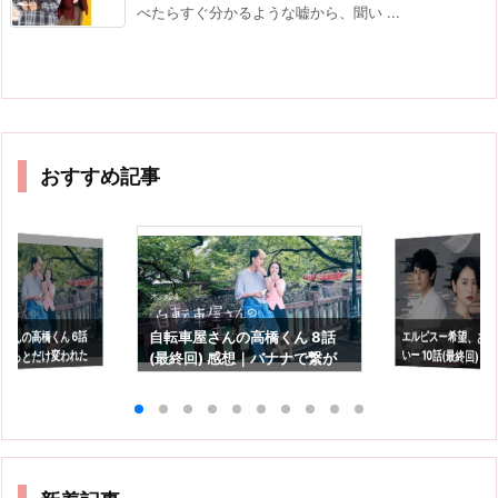
べたらすぐ分かるような嘘から、聞い ...
おすすめ記事
エルピスー希望、あ
いー 10話(最終回) 
さんの高橋くん 6話
自転車屋さんの高橋くん 8話
ょっとだけ変われた
(最終回) 感想｜バナナで繋が
の光を信じるという
救われる
っていた2人