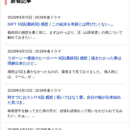
新着記事
2026年6月15日
:
2026年春ドラマ
GIFT 10話(最終回) 感想｜この結末を奇跡とは呼びたくない…。
最終回の感想を書く前に、まずはやっぱり、涼（山田裕貴）の死について
触れておきたい ...
2026年6月10日
:
2026年春ドラマ
リボーン 〜最後のヒーロー〜 9話(最終回) 感想｜描きたかった事は
理解出来たけど…
感想は1話も書かなかったものの、最後まで見ておりました。 個人的に
は、う〜ん…せ ...
2026年5月13日
:
2026年春ドラマ
時すでにおスシ!? 6話 感想｜呪いではなく愛。自分の軸が出来始め
た気づき。
毎朝背中を触ってきた母の手が、頑張れ頑張れって呪いをかけられてるみ
たい、かぁ…。 ...
2026年4月24日
:
2026年春ドラマ