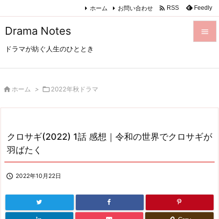

ホーム
お問い合わせ
Feedly
RSS
Drama Notes

ドラマが紡ぐ人生のひととき

メニュ

サイド

ホーム
>

2022年秋ドラマ

前へ

クロサギ(2022) 1話 感想｜令和の世界でクロサギが
次へ
羽ばたく

検索

2022年10月22日