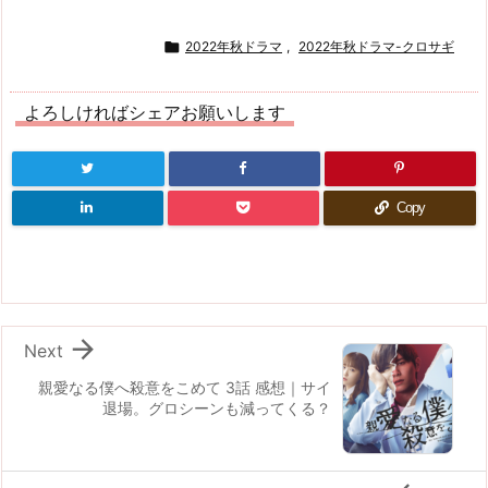

2022年秋ドラマ
,
2022年秋ドラマ-クロサギ
よろしければシェアお願いします
Copy

Next
親愛なる僕へ殺意をこめて 3話 感想｜サイ
退場。グロシーンも減ってくる？