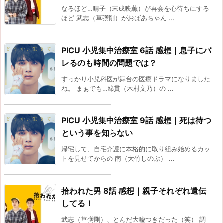
なるほど…晴子（末成映薫）が再会を心待ちにする
ほど 武志（草彅剛）がおばあちゃん ...
PICU 小児集中治療室 6話 感想｜息子にバ
レるのも時間の問題では？
すっかり小児科医が舞台の医療ドラマになりました
ね。 まぁでも…綿貫（木村文乃）の ...
PICU 小児集中治療室 9話 感想｜死は待つ
という事を知らない
帰宅して、自宅介護に本格的に取り組み始めるカッ
トを見せてからの 南（大竹しのぶ） ...
拾われた男 8話 感想｜親子それぞれ遺伝
してる！
武志（草彅剛）、とんだ大嘘つきだった（笑） 調