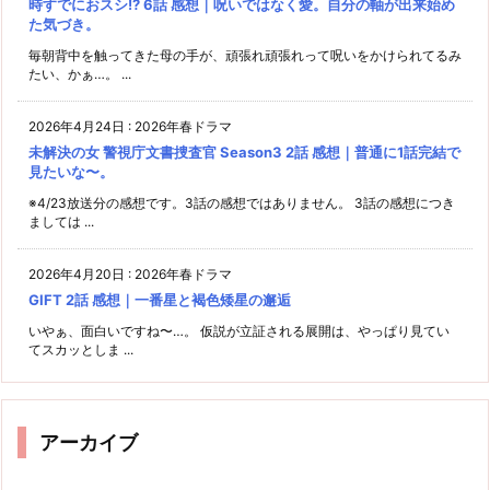
時すでにおスシ!? 6話 感想｜呪いではなく愛。自分の軸が出来始め
た気づき。
毎朝背中を触ってきた母の手が、頑張れ頑張れって呪いをかけられてるみ
たい、かぁ…。 ...
2026年4月24日
:
2026年春ドラマ
未解決の女 警視庁文書捜査官 Season3 2話 感想｜普通に1話完結で
見たいな〜。
※4/23放送分の感想です。3話の感想ではありません。 3話の感想につき
ましては ...
2026年4月20日
:
2026年春ドラマ
GIFT 2話 感想｜一番星と褐色矮星の邂逅
いやぁ、面白いですね〜…。 仮説が立証される展開は、やっぱり見てい
てスカッとしま ...
アーカイブ