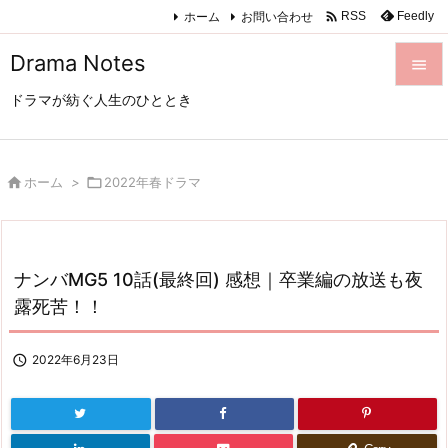

ホーム
お問い合わせ
Feedly
RSS
Drama Notes

ドラマが紡ぐ人生のひととき

メニュ

サイド

ホーム
>

2022年春ドラマ

前へ

ナンバMG5 10話(最終回) 感想｜卒業編の放送も夜
次へ
露死苦！！

検索

2022年6月23日