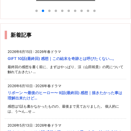
てあったのか…(笑)
苦！！
新着記事
2026年6月15日
:
2026年春ドラマ
GIFT 10話(最終回) 感想｜この結末を奇跡とは呼びたくない…。
最終回の感想を書く前に、まずはやっぱり、涼（山田裕貴）の死について
触れておきたい ...
2026年6月10日
:
2026年春ドラマ
リボーン 〜最後のヒーロー〜 9話(最終回) 感想｜描きたかった事は
理解出来たけど…
感想は1話も書かなかったものの、最後まで見ておりました。 個人的に
は、う〜ん…せ ...
2026年5月13日
:
2026年春ドラマ