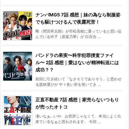
ナンバMG5 7話 感想｜妹の為なら制服姿
でも駆けつけるんで夜露死苦！
剛（間宮祥太朗）が市松高校に通っていると思い込
んでいる吟子（原菜乃華）が 白百合 ...
パンドラの果実〜科学犯罪捜査ファイ
ル〜 2話 感想｜愛はないが精神転送には
成功？？
前回に引き続いて「なさそうでありそう」と思わせ
る題材選びが 中々良い所を突いてき ...
正直不動産 7話 感想｜家売らないつもり
が売ったオトコ
凄いなぁ…いや、お世辞じゃなくて、本当によく出
来ているなぁと思わされます。 今回 ...