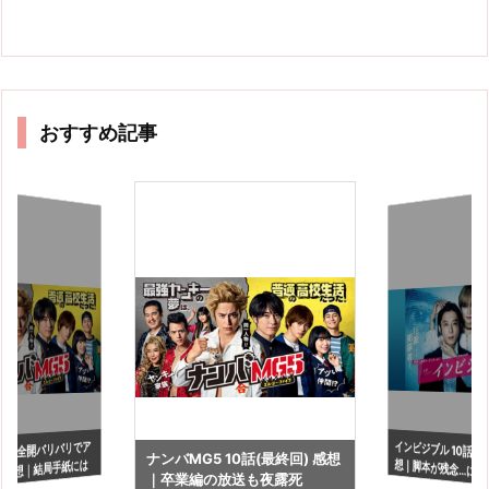
おすすめ記事
インビジブル 10話(最
G5 全開バリバリでア
ナンバMG5 10話(最終回) 感想
想｜脚本が残念…に尽
 感想｜結局手紙には
｜卒業編の放送も夜露死