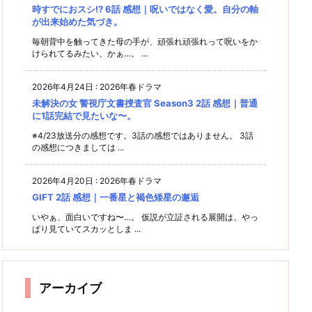
時すでにおスシ!? 6話 感想｜呪いではなく愛。自分の軸
が出来始めた気づき。
毎朝背中を触ってきた母の手が、頑張れ頑張れって呪いをか
けられてるみたい、かぁ…。 ...
2026年4月24日
:
2026年春ドラマ
未解決の女 警視庁文書捜査官 Season3 2話 感想｜普通
に1話完結で見たいな〜。
※4/23放送分の感想です。3話の感想ではありません。 3話
の感想につきましては ...
2026年4月20日
:
2026年春ドラマ
GIFT 2話 感想｜一番星と褐色矮星の邂逅
いやぁ、面白いですね〜…。 仮説が立証される展開は、やっ
ぱり見ていてスカッとしま ...
アーカイブ