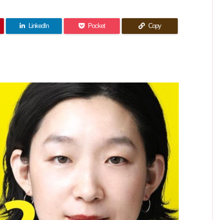
想｜普
感想｜
話(最
ト
でアリ
回) 感
回) 感
通の高
みんな
終回)
ガト編
想｜卒
想｜脚
校生活
感想｜
に愛さ
業編の
感想｜
本が残
を送り
結局手
れた作
放送も
怒涛の
念…に
紙には
たいだ
夜露死
LinkedIn
Pocket
Copy
品だっ
尽き
真相を
何て書
けなの
苦！！
たんだ
る。
いてあ
どう受
に
ったの
ねぇ…
け止め
か…
るか？
(笑)