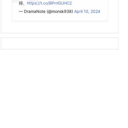
得。
https://t.co/BPrrlGUHC2
— DramaNote (@monsk938)
April 10, 2024