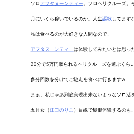
ソロ
アフタヌーン
ティー
。ソロヘリクルーズ。
月にいくら稼いでいるのか。人生
謳歌
してます
私は食べるのが大好きな人間なので、
アフタヌーン
ティー
は体験してみたいとは思っ
20分で5万円取られるヘリクルーズを選ぶくら
多分回数を分けてご馳走を食べに行きますw
まぁ、私じゃあ到底実現出来ないようなソロ活
五月女（
江口のりこ
）目線で疑似体験するのも