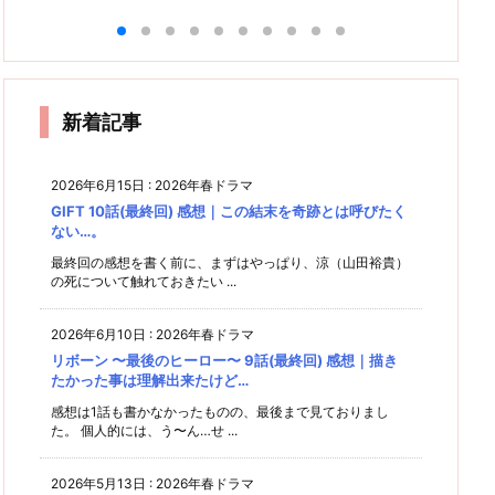
全開バ
話
 9話
感想｜
想｜来
想｜普
(最終
(最終
(最終
感想｜
終
リバリ
(最終
みんな
週は覚
通の高
回) 感
回) 感
感
回) 感
もう最
回) 感
に愛さ
でアリ
悟して
校生活
想｜脚
想｜正
怒
想｜こ
れた作
想｜卒
終回を
見るべ
を送り
真
ガト編
本が残
直者は
れから
品だっ
業編の
待つし
し(泣)
たいだ
ど
念…に
報われ
も不撓
たんだ
感想｜
け
放送も
けなの
かな
不屈の
ねぇ…
尽き
る。そ
る
結局手
に
い…
精神
る。
れぞれ
新着記事
紙には
で！
苦！！
の未来
何て書
を想う
いてあ
最終回
2026年6月15日
:
2026年春ドラマ
ったの
GIFT 10話(最終回) 感想｜この結末を奇跡とは呼びたく
か…
ない…。
(笑)
最終回の感想を書く前に、まずはやっぱり、涼（山田裕貴）
の死について触れておきたい ...
2026年6月10日
:
2026年春ドラマ
リボーン 〜最後のヒーロー〜 9話(最終回) 感想｜描き
たかった事は理解出来たけど…
感想は1話も書かなかったものの、最後まで見ておりまし
た。 個人的には、う〜ん…せ ...
2026年5月13日
:
2026年春ドラマ