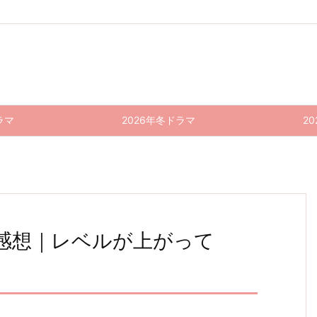
ラマ
2026年冬ドラマ
2
 感想｜レベルが上がって
マイフ
正直不
ナンバ
インビ
ナンバ
ナンバ
MG5
MG5 1
ジブル
MG5
動産
ァミリ
全開バ
0話
10話
9話 感
感謝祭
ー 10
リバリ
(最終
(最終