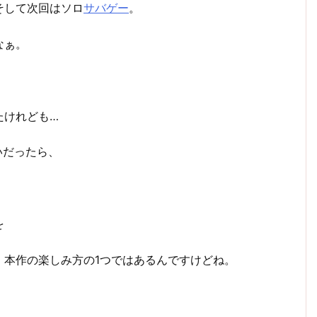
そして次回はソロ
サバゲー
。
なぁ。
たけれども…
いだったら、
を
、本作の楽しみ方の1つではあるんですけどね。