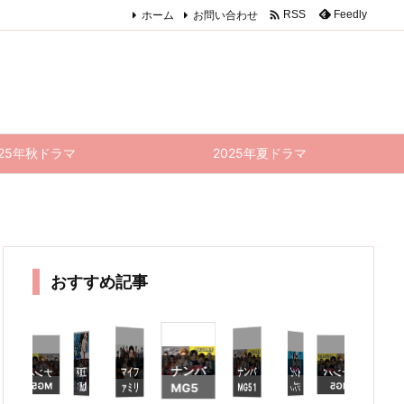

ホーム
お問い合わせ
Feedly
RSS
025年秋ドラマ
2025年夏ドラマ
おすすめ記事
ナンバ
マイフ
ナンバ
夜露死
正直不
インビ
ナンバ
ナンバ
正直不
未来へ
マ
ァ
の10
動産
MG5
MG5
ジブル
動産 1
MG5 1
ァミリ
MG5
ー
カウン
感謝祭
8話 感
9話 感
10話
0話
0話
ー 9話