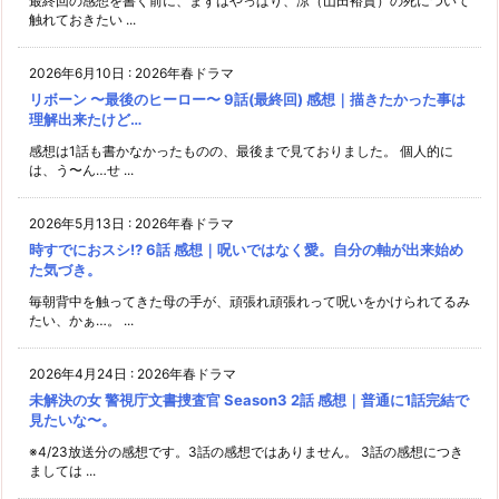
最終回の感想を書く前に、まずはやっぱり、涼（山田裕貴）の死について
触れておきたい ...
2026年6月10日
:
2026年春ドラマ
リボーン 〜最後のヒーロー〜 9話(最終回) 感想｜描きたかった事は
理解出来たけど…
感想は1話も書かなかったものの、最後まで見ておりました。 個人的に
は、う〜ん…せ ...
2026年5月13日
:
2026年春ドラマ
時すでにおスシ!? 6話 感想｜呪いではなく愛。自分の軸が出来始め
た気づき。
毎朝背中を触ってきた母の手が、頑張れ頑張れって呪いをかけられてるみ
たい、かぁ…。 ...
2026年4月24日
:
2026年春ドラマ
未解決の女 警視庁文書捜査官 Season3 2話 感想｜普通に1話完結で
見たいな〜。
※4/23放送分の感想です。3話の感想ではありません。 3話の感想につき
ましては ...