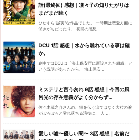
話(最終回) 感想｜凛々子の知りたがりは
まだまだ続く
ひたすら"誠実"な作品でした。 一時期は恋愛方面に
傾きがちだったり、 初回の感想 ...
DCU 1話 感想｜水から離れている事は確
か。
劇中ではDCUは「海上保安庁に新設された組織」と
いう説明があったから、 海上保安 ...
ミステリと言う勿れ 9話 感想｜今回の風
呂光の存在意義がよく分からず…
佐々木蔵之介さんの、頬を伝う涙ではなく大粒の涙
がぽろぽろと零れ落ちる演技に、 人 ...
愛しい嘘〜優しい闇〜 3話 感想｜名前だ