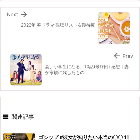

Next
2022年 春ドラマ 視聴リスト＆期待度

Prev
妻、小学生になる。10話(最終回) 感想｜妻
が家族に残したもの

関連記事
ゴシップ #彼女が知りたい本当の〇〇 11