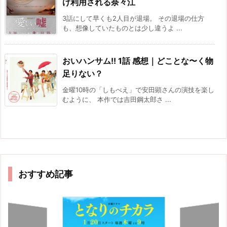
け利用される奈々江
3話にして早くも2人目が退場。 その退場の仕方
も、想像していたものとは少し違うよ ...
おいハンサム!! 1話 感想｜どことな〜く物
足りない？
金曜10時の「しもべえ」で安田顕さんの演技を楽し
むように、 本作では吉田鋼太郎さ ...
おすすめ記事