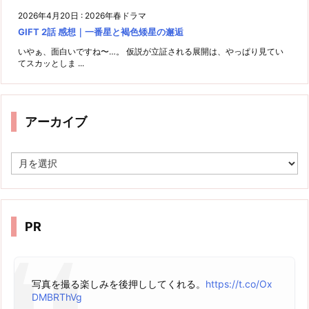
2026年4月20日
:
2026年春ドラマ
GIFT 2話 感想｜一番星と褐色矮星の邂逅
いやぁ、面白いですね〜…。 仮説が立証される展開は、やっぱり見てい
てスカッとしま ...
アーカイブ
ア
ー
カ
イ
ブ
PR
写真を撮る楽しみを後押ししてくれる。
https://t.co/Ox
DMBRThVg