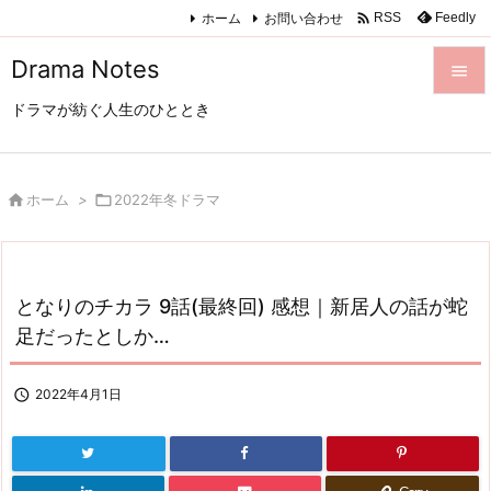

ホーム
お問い合わせ
Feedly
RSS
Drama Notes

ドラマが紡ぐ人生のひととき

メニュ

サイド

ホーム
>

2022年冬ドラマ

前へ

となりのチカラ 9話(最終回) 感想｜新居人の話が蛇
次へ
足だったとしか…

検索

2022年4月1日