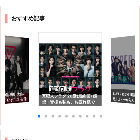
おすすめ記事
SUPER RICH 11話(
想｜よく分からんド
チ 9話 感想｜大山の
真犯人フラグ 20話(最終回) 感
くても"そこにいる"恐
想｜皆様も私も、お疲れ様で
た…で終わる残念感
した…。