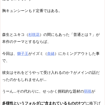
胸キュンシーンもド定番ではある。
森生とユキコ（
杉咲花
）の間にもあった「普通とは？」が
本作のテーマとするならば、
今回は、
獅子王
がイズミ（
奈緒
）にカミングアウトした事
で、
彼女はそれをどうやって受け入れるのか？がメインの話だ
ったのかもしれませんが…
うーん…その代わりに、せっかく挑戦的な題材の
弱視
が
多様性というフォルダに"含まれているものの1つ"
に格下げ