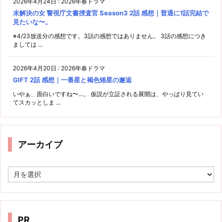
2026年4月24日
:
2026年春ドラマ
未解決の女 警視庁文書捜査官 Season3 2話 感想｜普通に1話完結で
見たいな〜。
※4/23放送分の感想です。3話の感想ではありません。 3話の感想につき
ましては ...
2026年4月20日
:
2026年春ドラマ
GIFT 2話 感想｜一番星と褐色矮星の邂逅
いやぁ、面白いですね〜…。 仮説が立証される展開は、やっぱり見てい
てスカッとしま ...
アーカイブ
ア
ー
カ
イ
ブ
PR