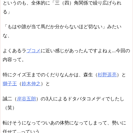
というのも、全体的に「三（四）角関係で繰り広げられ
る」
「もはや誰が当て馬だか分からないほど切ない」みたい
な、
よくあるラ
ブコメ
に近い感じがあったんですよねぇ…今回の
内容って。
特にクイズ王までのくだりなんかは、森生（
杉野遥亮
）と
獅子王
（
鈴木伸之
）と
誠二（
岸谷五朗
）の3人によるドタバタコメディでしたし
（笑）
転けそうになってついあの体勢になってしまって、勢いに
任せて…っていう