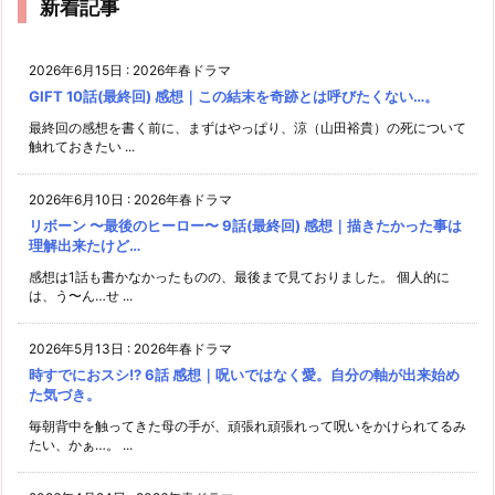
新着記事
2026年6月15日
:
2026年春ドラマ
GIFT 10話(最終回) 感想｜この結末を奇跡とは呼びたくない…。
最終回の感想を書く前に、まずはやっぱり、涼（山田裕貴）の死について
触れておきたい ...
2026年6月10日
:
2026年春ドラマ
リボーン 〜最後のヒーロー〜 9話(最終回) 感想｜描きたかった事は
理解出来たけど…
感想は1話も書かなかったものの、最後まで見ておりました。 個人的に
は、う〜ん…せ ...
2026年5月13日
:
2026年春ドラマ
時すでにおスシ!? 6話 感想｜呪いではなく愛。自分の軸が出来始め
た気づき。
毎朝背中を触ってきた母の手が、頑張れ頑張れって呪いをかけられてるみ
たい、かぁ…。 ...