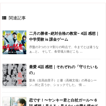

関連記事
二月の勝者−絶対合格の教室− 4話 感想｜
中学受験 is 課金ゲーム
序盤の3つのコマ割りの時点で、今までとは違うな
ぁ…と。 そして、各登場人物どこも ...
最愛 4話 感想｜それぞれの「守りたいも
の」
梨央（吉高由里子）と優（高橋文哉）の再会シー
ン…何と言うか、ショックでした。 情 ...
恋です！〜ヤンキー君と白杖ガール〜 6
話 感想｜見える・見えないの壁を埋めて