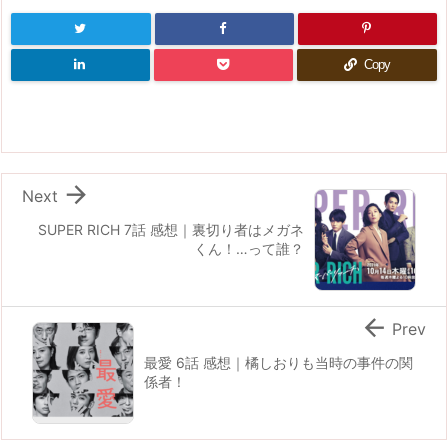
Copy

Next
SUPER RICH 7話 感想｜裏切り者はメガネ
くん！…って誰？

Prev
最愛 6話 感想｜橘しおりも当時の事件の関
係者！