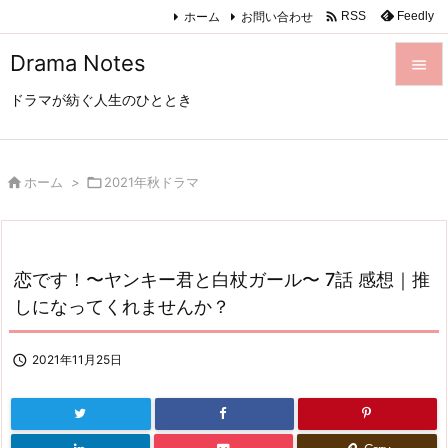

ホーム
お問い合わせ
Feedly
RSS
Drama Notes

ドラマが紡ぐ人生のひととき

メニュ

サイド

ホーム
>

2021年秋ドラマ

前へ

恋です！〜ヤンキー君と白杖ガール〜 7話 感想｜推
次へ
しになってくれませんか？

検索

2021年11月25日