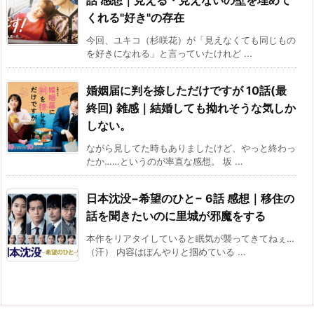
くれる"好き"の存在
今回、ユキコ（杉咲花）が「見えなくても同じもの
を好きになれる」と言っていたけれど ...
婚姻届に判を捺しただけですが 10話(最
終回) 雑感｜結婚しても拗れそうな気しか
しない。
ながら見してた時もありましたけど、やっと終わっ
たか……というのが率直な感想。 坂 ...
日本沈没−希望のひと− 6話 感想｜移住の
話を聞きたいのに里城が邪魔をする
本作をリアタイしていると眠気が襲ってきてねぇ…
（汗） 内容はぼんやりと掴めている ...