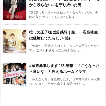
から殴らない…を守り抜いた男
1話2話よりもスケールは小さくなったものの、 今
回の方が"キントリらしさ"を取り ...
推しの王子様 2話 感想｜航、一応高校生
は経験してたらしい(笑)
「何者かで居続けるのって、もっと大変なんだなっ
て」 こりゃ刺さる人には刺さるよね ...
#家族募集します 1話 感想｜「こうなった
ら良いな」と思えるホームドラマ
「みんなんち」を提案した蒼介（仲野太賀）が人懐
っこいタイプだから成立する話だけど ...