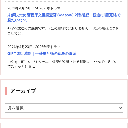
2026年4月24日
:
2026年春ドラマ
未解決の女 警視庁文書捜査官 Season3 2話 感想｜普通に1話完結で
見たいな〜。
※4/23放送分の感想です。3話の感想ではありません。 3話の感想につき
ましては ...
2026年4月20日
:
2026年春ドラマ
GIFT 2話 感想｜一番星と褐色矮星の邂逅
いやぁ、面白いですね〜…。 仮説が立証される展開は、やっぱり見てい
てスカッとしま ...
アーカイブ
ア
ー
カ
イ
ブ