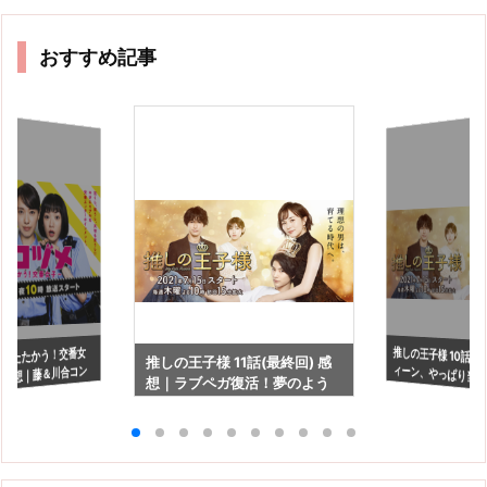
おすすめ記事
推しの王子様 10話 
ィーン、やっぱり当
〜たたかう！交番女
推しの王子様 11話(最終回) 感
話 感想｜藤＆川合コン
想｜ラブペガ復活！夢のよう
る(泣)
と続いておくれ…
な最終回