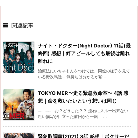

関連記事
ナイト・ドクター(Night Doctor) 11話(最
終回) 感想｜絆アピールしても最後は離れ
離れに
治療法にいちゃもんをつけては、同僚の様子を見て
いる野次馬達… 気持ちは分かるが騒 ...
TOKYO MER〜走る緊急救命室〜 4話 感
想｜命を救いたいという想いは同じ
……………お？どうした？？ 流石にスルー出来ない
粗い描写が目立った前回から一転、 ...
緊急取調室(2021) 3話 感想｜ボクサーだ