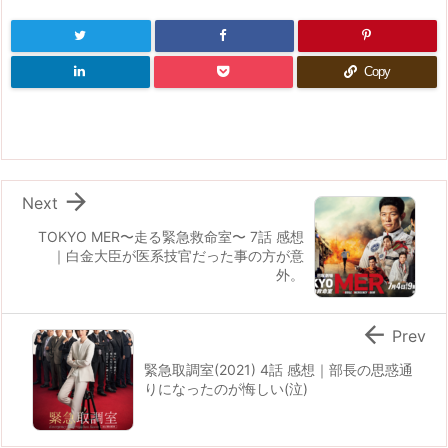
Copy

Next
TOKYO MER〜走る緊急救命室〜 7話 感想
｜白金大臣が医系技官だった事の方が意
外。

Prev
緊急取調室(2021) 4話 感想｜部長の思惑通
りになったのが悔しい(泣)