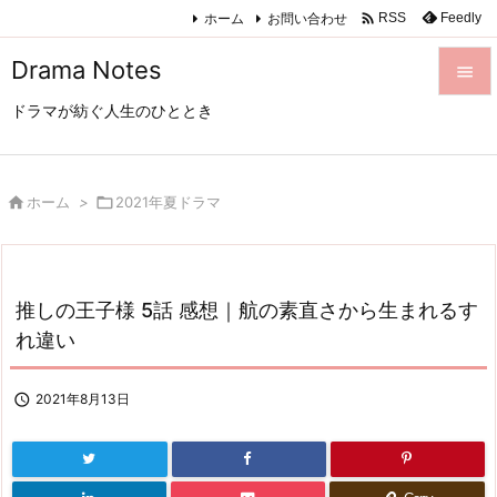

ホーム
お問い合わせ
Feedly
RSS
Drama Notes

ドラマが紡ぐ人生のひととき

メニュ

サイド

ホーム
>

2021年夏ドラマ

前へ

推しの王子様 5話 感想｜航の素直さから生まれるす
次へ
れ違い

検索

2021年8月13日