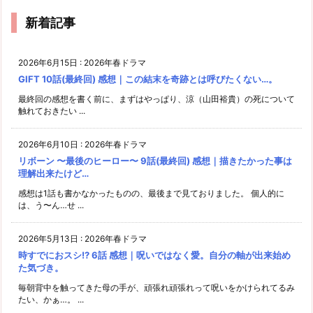
新着記事
2026年6月15日
:
2026年春ドラマ
GIFT 10話(最終回) 感想｜この結末を奇跡とは呼びたくない…。
最終回の感想を書く前に、まずはやっぱり、涼（山田裕貴）の死について
触れておきたい ...
2026年6月10日
:
2026年春ドラマ
リボーン 〜最後のヒーロー〜 9話(最終回) 感想｜描きたかった事は
理解出来たけど…
感想は1話も書かなかったものの、最後まで見ておりました。 個人的に
は、う〜ん…せ ...
2026年5月13日
:
2026年春ドラマ
時すでにおスシ!? 6話 感想｜呪いではなく愛。自分の軸が出来始め
た気づき。
毎朝背中を触ってきた母の手が、頑張れ頑張れって呪いをかけられてるみ
たい、かぁ…。 ...