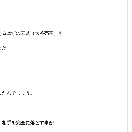
あるはずの宮越（大谷亮平）も
った
。
ったんでしょう。
、相手を完全に落とす事が