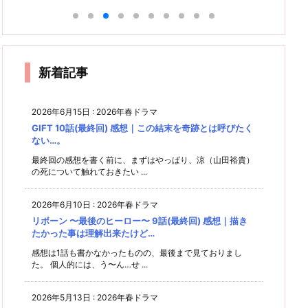
想｜傘
8話 感
(Nigh
う！交
10話
(最終
感想｜
う！交
9話
救
想｜せ
下に入
t Doct
番女
(最終
回) 感
室
おディ
番女
っかく
る事に
(最終
or) 11
子〜 8
回) 感
想｜ラ
1
のバイ
良いイ
ーン、
子〜 9
話(最
話 感
回) 感
終
想｜一
ブペガ
プレイ
メージ
やっぱ
話(最
終回)
想｜藤
感
部どこ
復活！
想｜大
ヤーズ
はない
L
り当て
感想｜
＆川合
な〜
なの
ろか一
夢のよ
國塔子
椿
絆アピ
コン
馬に戻
感想｜
に…
うな最
新着記事
だ
ールし
ビ、ず
を出オ
る(泣)
組
終回
ても最
っと続
チ要員
の
たw
後は離
いてお
にした
れ離れ
くれ…
2026年6月15日
:
2026年春ドラマ
事が最
に
大の失
GIFT 10話(最終回) 感想｜この結末を奇跡とは呼びたく
ない…。
敗？
い！
最終回の感想を書く前に、まずはやっぱり、涼（山田裕貴）
の死について触れておきたい ...
2026年6月10日
:
2026年春ドラマ
リボーン 〜最後のヒーロー〜 9話(最終回) 感想｜描き
たかった事は理解出来たけど…
感想は1話も書かなかったものの、最後まで見ておりまし
た。 個人的には、う〜ん…せ ...
2026年5月13日
:
2026年春ドラマ