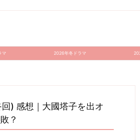
ラマ
2026年冬ドラマ
2
最終回) 感想｜大國塔子を出オ
失敗？
TOKY
緊急取
ナイ
彼女は
ハコヅ
緊急取
推しの
推しの
O ME
調室(2
ト・ド
キレイ
メ〜た
調室(2
王子様
王子様
11話
10話
021)
たか
だった
クター
021)
R〜走
9
(最終
感想｜
9話
う！交
10話
(Nigh
8話 感
る緊急
回) 感