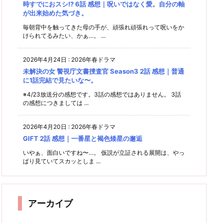
時すでにおスシ!? 6話 感想｜呪いではなく愛。自分の軸
が出来始めた気づき。
毎朝背中を触ってきた母の手が、頑張れ頑張れって呪いをか
けられてるみたい、かぁ…。 ...
2026年4月24日
:
2026年春ドラマ
未解決の女 警視庁文書捜査官 Season3 2話 感想｜普通
に1話完結で見たいな〜。
※4/23放送分の感想です。3話の感想ではありません。 3話
の感想につきましては ...
2026年4月20日
:
2026年春ドラマ
GIFT 2話 感想｜一番星と褐色矮星の邂逅
いやぁ、面白いですね〜…。 仮説が立証される展開は、やっ
ぱり見ていてスカッとしま ...
アーカイブ