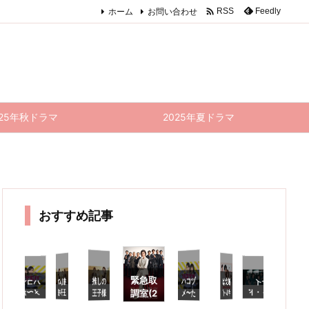

ホーム
お問い合わせ
Feedly
RSS
025年秋ドラマ
2025年夏ドラマ
おすすめ記事
緊急取
ハコヅ
終回)
この完
成度で
続編を
やらな
いのは
勿体な
推しの
推しの
彼女は
瞬生放
送だっ
ハコヅ
ナイ
推しの
緊急取
T
調室(2
メ〜た
王子様
王子様
キレイ
メ〜た
ト・ド
王子様
調室(2
O
R
話 感
021)
クター
たか
だった
11話
たか
10話
021)
る