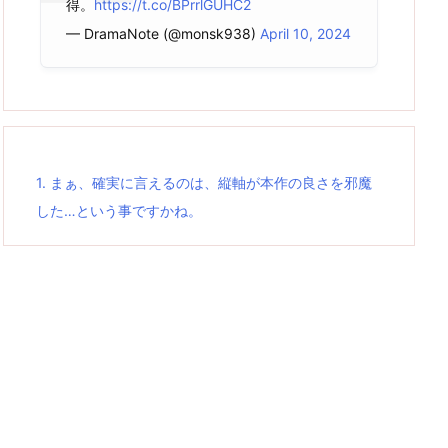
得。
https://t.co/BPrrlGUHC2
— DramaNote (@monsk938)
April 10, 2024
1.
まぁ、確実に言えるのは、縦軸が本作の良さを邪魔
した…という事ですかね。