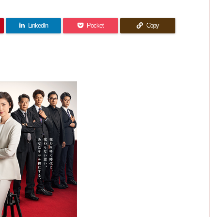
おディ
(最終
番女
(最終
t Doct
想｜ラ
想｜せ
ーン、
救命
回) 感
子〜 9
回) 感
ブペガ
or) 11
やっぱ
っかく
想｜大
室〜 1
話(最
復活！
想｜一
り当て
話(最
國塔子
のバイ
終回)
夢のよ
1話(最
部どこ
馬に戻
を出オ
終回)
うな最
感想｜
プレイ
る(泣)
ろか一
終回)
LinkedIn
Pocket
Copy
チ要員
感想｜
終回
この完
ヤーズ
瞬生放
にした
感想｜
絆アピ
成度で
送だっ
なの
事が最
ールし
LP9は
続編を
大の失
たw
に…
やらな
ても最
椿1人
敗？
いのは
後は離
だけの
勿体な
れ離れ
組織な
い！
に
の？