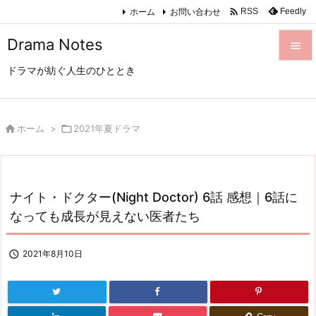

ホーム
お問い合わせ
Feedly
RSS
Drama Notes

ドラマが紡ぐ人生のひととき

メニュ

サイド

ホーム
>

2021年夏ドラマ

前へ

ナイト・ドクター(Night Doctor) 6話 感想｜6話に
次へ
なっても成長が見えない医者たち

検索

2021年8月10日