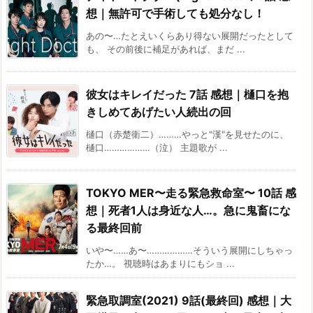
想｜無許可で手術しても処分なし！
あの〜…たとえいくらあり得ない展開だったとして
も、 その前後に補足があれば、まだ ...
彼女はキレイだった 7話 感想｜樋口を抱
きしめてあげたい人続出の回
樋口（赤楚衛二）………やっと"漢"を見せたのに、
樋口………………（泣） 主題歌が ...
TOKYO MER〜走る緊急救命室〜 10話 感
想｜死者1人は身近な人…。急に鬼畜にな
る最終回前
いや〜……あ〜………………そういう展開にしちゃっ
たか…。 視聴時はあまりにもショ ...
緊急取調室(2021) 9話(最終回) 感想｜大