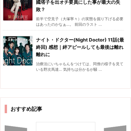
國塔子を出オチ要員にした事が最大の失
敗？
前半で空見子（大塚寧々）の実態を掘り下げる必要
はあったのかなぁ…。 前回のラスト ...
ナイト・ドクター(Night Doctor) 11話(最
終回) 感想｜絆アピールしても最後は離れ
離れに
治療法にいちゃもんをつけては、同僚の様子を見て
いる野次馬達… 気持ちは分かるが騒 ...
おすすめ記事