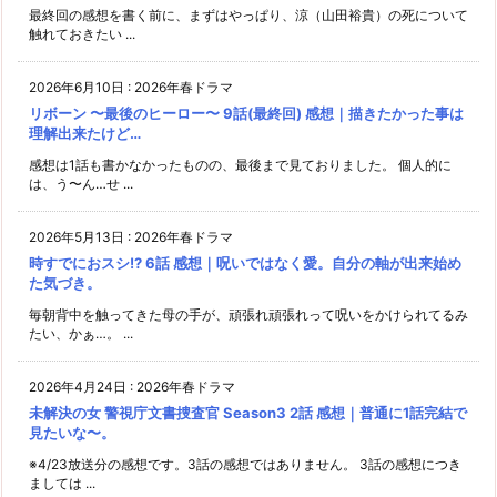
最終回の感想を書く前に、まずはやっぱり、涼（山田裕貴）の死について
触れておきたい ...
2026年6月10日
:
2026年春ドラマ
リボーン 〜最後のヒーロー〜 9話(最終回) 感想｜描きたかった事は
理解出来たけど…
感想は1話も書かなかったものの、最後まで見ておりました。 個人的に
は、う〜ん…せ ...
2026年5月13日
:
2026年春ドラマ
時すでにおスシ!? 6話 感想｜呪いではなく愛。自分の軸が出来始め
た気づき。
毎朝背中を触ってきた母の手が、頑張れ頑張れって呪いをかけられてるみ
たい、かぁ…。 ...
2026年4月24日
:
2026年春ドラマ
未解決の女 警視庁文書捜査官 Season3 2話 感想｜普通に1話完結で
見たいな〜。
※4/23放送分の感想です。3話の感想ではありません。 3話の感想につき
ましては ...