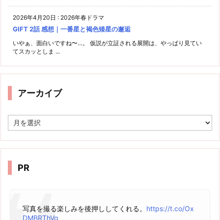
2026年4月20日
:
2026年春ドラマ
GIFT 2話 感想｜一番星と褐色矮星の邂逅
いやぁ、面白いですね〜…。 仮説が立証される展開は、やっぱり見てい
てスカッとしま ...
アーカイブ
ア
ー
カ
イ
ブ
PR
写真を撮る楽しみを後押ししてくれる。
https://t.co/Ox
DMBRThVg