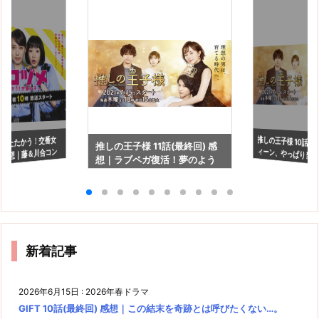
推しの王子様 10話 
ィーン、やっぱり当
〜たたかう！交番女
推しの王子様 11話(最終回) 感
話 感想｜藤＆川合コン
想｜ラブペガ復活！夢のよう
る(泣)
と続いておくれ…
な最終回
新着記事
2026年6月15日
:
2026年春ドラマ
GIFT 10話(最終回) 感想｜この結末を奇跡とは呼びたくない…。