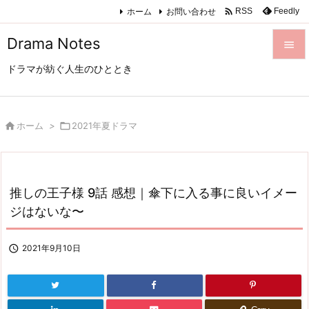

ホーム
お問い合わせ
Feedly
RSS
Drama Notes

ドラマが紡ぐ人生のひととき

メニュ

サイド

ホーム
>

2021年夏ドラマ

前へ

推しの王子様 9話 感想｜傘下に入る事に良いイメー
次へ
ジはないな〜

検索

2021年9月10日