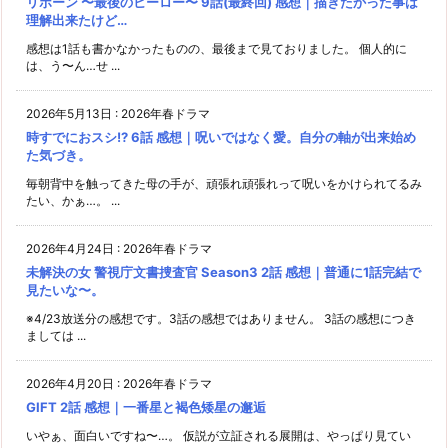
リボーン 〜最後のヒーロー〜 9話(最終回) 感想｜描きたかった事は
理解出来たけど…
感想は1話も書かなかったものの、最後まで見ておりました。 個人的に
は、う〜ん…せ ...
2026年5月13日
:
2026年春ドラマ
時すでにおスシ!? 6話 感想｜呪いではなく愛。自分の軸が出来始め
た気づき。
毎朝背中を触ってきた母の手が、頑張れ頑張れって呪いをかけられてるみ
たい、かぁ…。 ...
2026年4月24日
:
2026年春ドラマ
未解決の女 警視庁文書捜査官 Season3 2話 感想｜普通に1話完結で
見たいな〜。
※4/23放送分の感想です。3話の感想ではありません。 3話の感想につき
ましては ...
2026年4月20日
:
2026年春ドラマ
GIFT 2話 感想｜一番星と褐色矮星の邂逅
いやぁ、面白いですね〜…。 仮説が立証される展開は、やっぱり見てい