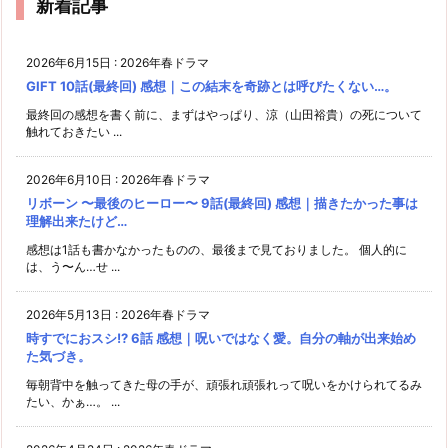
新着記事
2026年6月15日
:
2026年春ドラマ
GIFT 10話(最終回) 感想｜この結末を奇跡とは呼びたくない…。
最終回の感想を書く前に、まずはやっぱり、涼（山田裕貴）の死について
触れておきたい ...
2026年6月10日
:
2026年春ドラマ
リボーン 〜最後のヒーロー〜 9話(最終回) 感想｜描きたかった事は
理解出来たけど…
感想は1話も書かなかったものの、最後まで見ておりました。 個人的に
は、う〜ん…せ ...
2026年5月13日
:
2026年春ドラマ
時すでにおスシ!? 6話 感想｜呪いではなく愛。自分の軸が出来始め
た気づき。
毎朝背中を触ってきた母の手が、頑張れ頑張れって呪いをかけられてるみ
たい、かぁ…。 ...