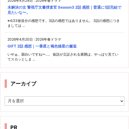
2026年4月24日
:
2026年春ドラマ
未解決の女 警視庁文書捜査官 Season3 2話 感想｜普通に1話完結で
見たいな〜。
※4/23放送分の感想です。3話の感想ではありません。 3話の感想につき
ましては ...
2026年4月20日
:
2026年春ドラマ
GIFT 2話 感想｜一番星と褐色矮星の邂逅
いやぁ、面白いですね〜…。 仮説が立証される展開は、やっぱり見てい
てスカッとしま ...
アーカイブ
ア
ー
カ
イ
ブ
PR