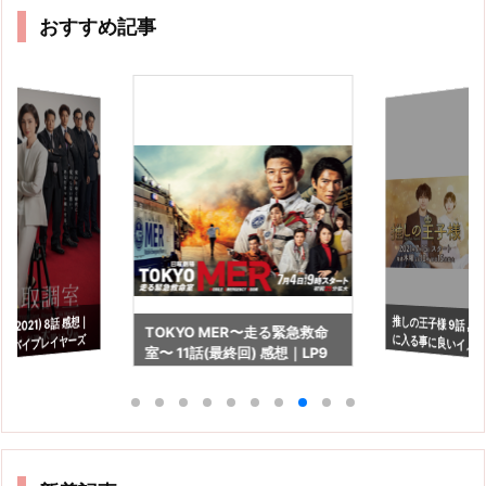
おすすめ記事
推しの王子様 9話 感
に入る事に良いイメ
(2021) 8話 感想｜
TOKYO MER〜走る緊急救命
のバイプレイヤーズ
室〜 11話(最終回) 感想｜LP9
いな〜
は椿1人だけの組織なの？