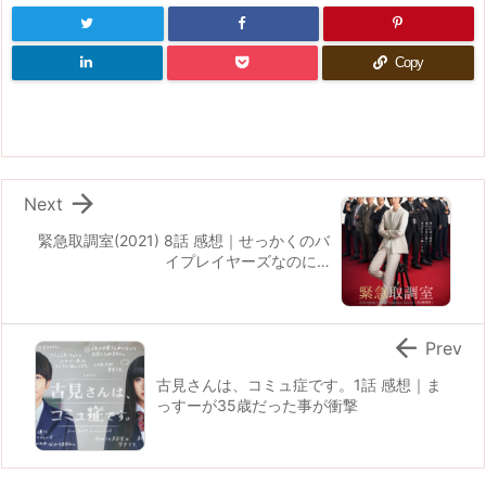
Copy

Next
緊急取調室(2021) 8話 感想｜せっかくのバ
イプレイヤーズなのに…

Prev
古見さんは、コミュ症です。1話 感想｜ま
っすーが35歳だった事が衝撃