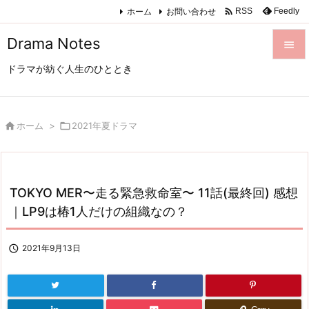

ホーム
お問い合わせ
Feedly
RSS
Drama Notes

ドラマが紡ぐ人生のひととき

メニュ

サイド

ホーム
>

2021年夏ドラマ

前へ

TOKYO MER〜走る緊急救命室〜 11話(最終回) 感想
次へ
｜LP9は椿1人だけの組織なの？

検索

2021年9月13日