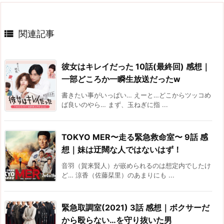

関連記事
彼女はキレイだった 10話(最終回) 感想｜
一部どころか一瞬生放送だったw
書きたい事がいっぱい… えーと…どこからツッコめ
ば良いのやら… まず、玉ねぎに指 ...
TOKYO MER〜走る緊急救命室〜 9話 感
想｜妹は迂闊な人ではないはず！
音羽（賀来賢人）が嵌められるのは想定内でしたけ
ど… 涼香（佐藤栞里）のあまりにも ...
緊急取調室(2021) 3話 感想｜ボクサーだ
から殴らない…を守り抜いた男