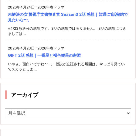
2026年4月24日
:
2026年春ドラマ
未解決の女 警視庁文書捜査官 Season3 2話 感想｜普通に1話完結で
見たいな〜。
※4/23放送分の感想です。3話の感想ではありません。 3話の感想につき
ましては ...
2026年4月20日
:
2026年春ドラマ
GIFT 2話 感想｜一番星と褐色矮星の邂逅
いやぁ、面白いですね〜…。 仮説が立証される展開は、やっぱり見てい
てスカッとしま ...
アーカイブ
ア
ー
カ
イ
ブ