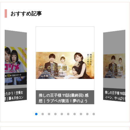
おすすめ記事
推しの王子様 10話 
ィーン、やっぱり当
〜たたかう！交番女
推しの王子様 11話(最終回) 感
話 感想｜藤＆川合コン
想｜ラブペガ復活！夢のよう
る(泣)
と続いておくれ…
な最終回