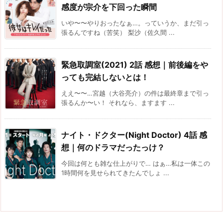
感度が宗介を下回った瞬間
いや〜〜やりおったなぁ…。っていうか、まだ引っ
張るんですね（苦笑） 梨沙（佐久間 ...
緊急取調室(2021) 2話 感想｜前後編をや
っても完結しないとは！
ええ〜〜…宮越（大谷亮介）の件は最終章まで引っ
張るんか〜い！ それなら、ますます ...
ナイト・ドクター(Night Doctor) 4話 感
想｜何のドラマだったっけ？
今回は何とも雑な仕上がりで… はぁ…私は一体この
1時間何を見せられてきたんでしょ ...