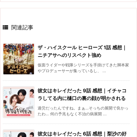

関連記事
ザ・ハイスクール ヒーローズ 1話 感想｜
ニチアサへのリスペクト強め
仮面ライダーや戦隊シリーズを手掛けてきた脚本家
やプロデューサーが集っているし、 ...
彼女はキレイだった 9話 感想｜イチャコ
ラしてる内に樋口の裏の顔が明かされる
過労だったんですね。まぁ…そっちの展開で良かっ
たわ… 何の予兆もなく不治の病展開 ...
彼女はキレイだった 6話 感想｜梨沙の好