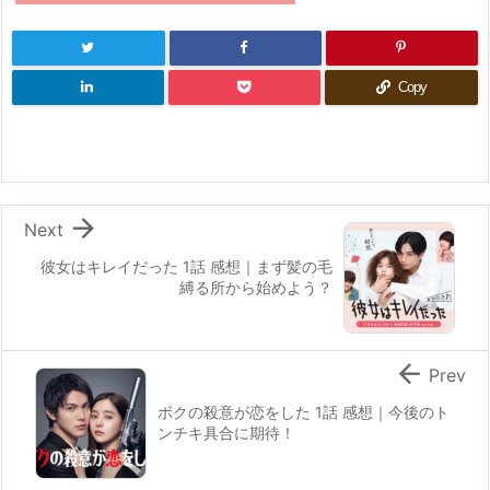
Copy

Next
彼女はキレイだった 1話 感想｜まず髪の毛
縛る所から始めよう？

Prev
ボクの殺意が恋をした 1話 感想｜今後のト
ンチキ具合に期待！