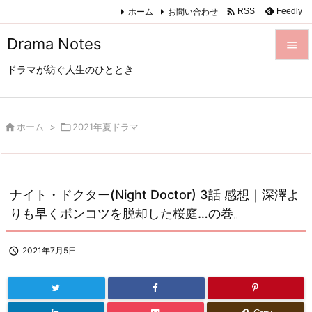

ホーム
お問い合わせ
Feedly
RSS
Drama Notes

ドラマが紡ぐ人生のひととき

メニュ

サイド

ホーム
>

2021年夏ドラマ

前へ

ナイト・ドクター(Night Doctor) 3話 感想｜深澤よ
次へ
りも早くポンコツを脱却した桜庭…の巻。

検索

2021年7月5日