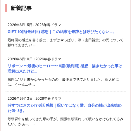
新着記事
2026年6月15日
:
2026年春ドラマ
GIFT 10話(最終回) 感想｜この結末を奇跡とは呼びたくない…。
最終回の感想を書く前に、まずはやっぱり、涼（山田裕貴）の死について
触れておきたい ...
2026年6月10日
:
2026年春ドラマ
リボーン 〜最後のヒーロー〜 9話(最終回) 感想｜描きたかった事は
理解出来たけど…
感想は1話も書かなかったものの、最後まで見ておりました。 個人的に
は、う〜ん…せ ...
2026年5月13日
:
2026年春ドラマ
時すでにおスシ!? 6話 感想｜呪いではなく愛。自分の軸が出来始め
た気づき。
毎朝背中を触ってきた母の手が、頑張れ頑張れって呪いをかけられてるみ
たい、かぁ…。 ...