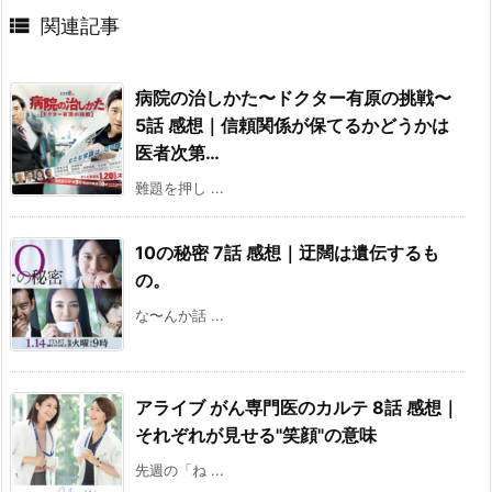

関連記事
病院の治しかた〜ドクター有原の挑戦〜
5話 感想｜信頼関係が保てるかどうかは
医者次第…
難題を押し ...
10の秘密 7話 感想｜迂闊は遺伝するも
の。
な〜んか話 ...
アライブ がん専門医のカルテ 8話 感想｜
それぞれが見せる"笑顔"の意味
先週の「ね ...