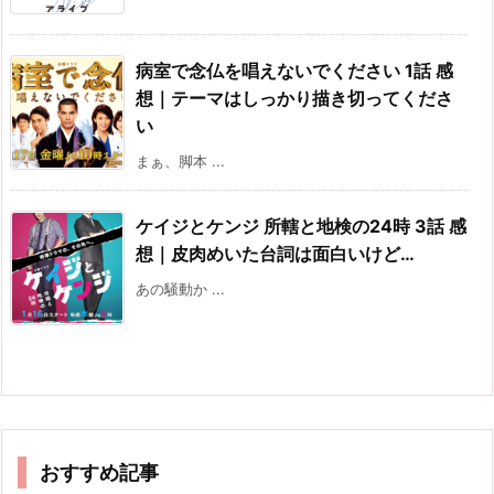
病室で念仏を唱えないでください 1話 感
想｜テーマはしっかり描き切ってくださ
い
まぁ、脚本 ...
ケイジとケンジ 所轄と地検の24時 3話 感
想｜皮肉めいた台詞は面白いけど…
あの騒動か ...
おすすめ記事