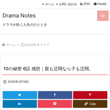

ホーム
お問い合わせ
Feedly
RSS
Drama Notes

ドラマが紡ぐ人生のひととき

メニュ

サイド

ホーム
>

2020年冬ドラマ

前へ

10の秘密 6話 感想｜親も迂闊なら子も迂闊。
次へ

検索

2020年2月18日
Copy