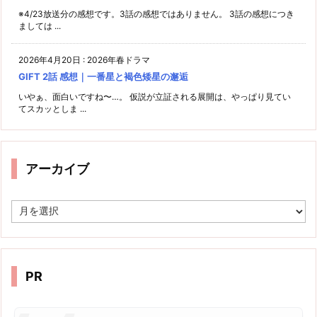
※4/23放送分の感想です。3話の感想ではありません。 3話の感想につき
ましては ...
2026年4月20日
:
2026年春ドラマ
GIFT 2話 感想｜一番星と褐色矮星の邂逅
いやぁ、面白いですね〜…。 仮説が立証される展開は、やっぱり見てい
てスカッとしま ...
アーカイブ
ア
ー
カ
イ
ブ
PR