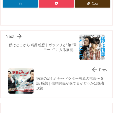
Copy

Next
僕はどこから 6話 感想｜ガッツリと"第2章
モード"に入る展開。

Prev
病院の治しかた〜ドクター有原の挑戦〜 5
話 感想｜信頼関係が保てるかどうかは医者
次第…