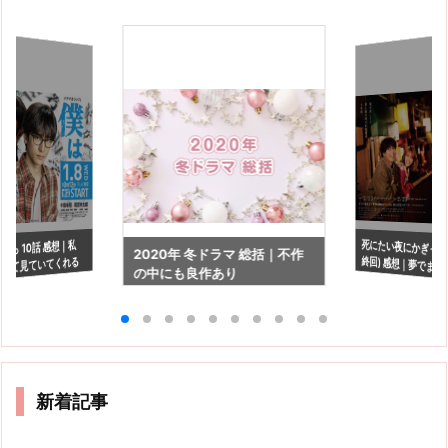
死にたい夜にかぎって 
終回) 感想｜夢でまた
から 10話 感想｜私
2020年 冬ドラマ 総括｜不作
して見ていてくれる
の中にも良作あり
ら
新着記事