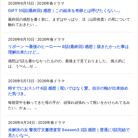
2026年6月15日
:
2026年春ドラマ
GIFT 10話(最終回) 感想｜この結末を奇跡とは呼びたくない…。
最終回の感想を書く前に、まずはやっぱり、涼（山田裕貴）の死について
触れておきたい ...
2026年6月10日
:
2026年春ドラマ
リボーン 〜最後のヒーロー〜 9話(最終回) 感想｜描きたかった事は
理解出来たけど…
感想は1話も書かなかったものの、最後まで見ておりました。 個人的に
は、う〜ん…せ ...
2026年5月13日
:
2026年春ドラマ
時すでにおスシ!? 6話 感想｜呪いではなく愛。自分の軸が出来始め
た気づき。
毎朝背中を触ってきた母の手が、頑張れ頑張れって呪いをかけられてるみ
たい、かぁ…。 ...
2026年4月24日
:
2026年春ドラマ
未解決の女 警視庁文書捜査官 Season3 2話 感想｜普通に1話完結で
見たいな〜。