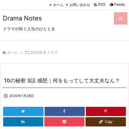

ホーム
お問い合わせ
Feedly
RSS
Drama Notes

ドラマが紡ぐ人生のひととき

メニュ

サイド

ホーム
>

2020年冬ドラマ

前へ

10の秘密 3話 感想｜何をもってして大丈夫なん？
次へ

検索

2020年1月28日
Copy