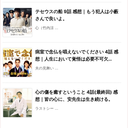
テセウスの船 9話 感想｜もう犯人は小藪
さんで良いよ。
心（竹内涼 ...
病室で念仏を唱えないでください 4話 感
想｜人生において覚悟は必要不可欠…
夫の見舞い ...
心の傷を癒すということ 4話(最終回) 感
想｜皆の心に、安先生は生き続ける。
ラストシー ...