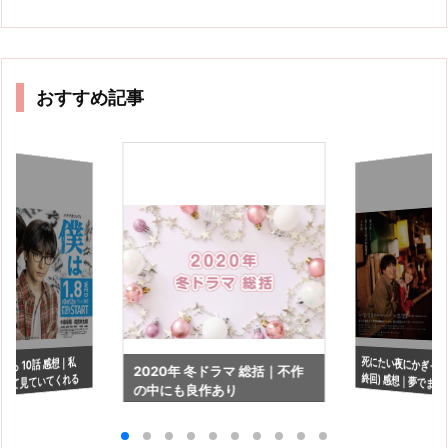
おすすめ記事
死にたい夜にかぎって 
終回) 感想｜夢でまた
から 10話 感想｜私
2020年 冬ドラマ 総括｜不作
して見ていてくれる
の中にも良作あり
ら