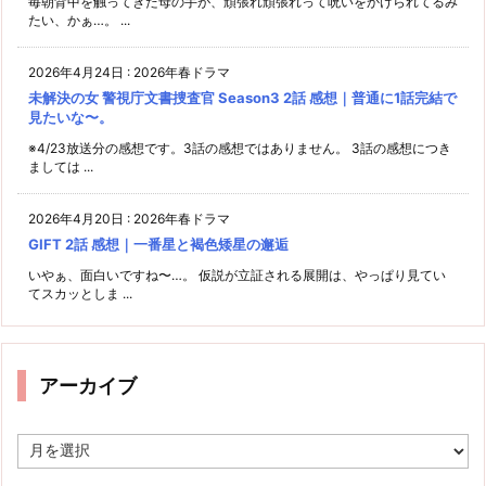
毎朝背中を触ってきた母の手が、頑張れ頑張れって呪いをかけられてるみ
たい、かぁ…。 ...
2026年4月24日
:
2026年春ドラマ
未解決の女 警視庁文書捜査官 Season3 2話 感想｜普通に1話完結で
見たいな〜。
※4/23放送分の感想です。3話の感想ではありません。 3話の感想につき
ましては ...
2026年4月20日
:
2026年春ドラマ
GIFT 2話 感想｜一番星と褐色矮星の邂逅
いやぁ、面白いですね〜…。 仮説が立証される展開は、やっぱり見てい
てスカッとしま ...
アーカイブ
ア
ー
カ