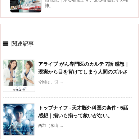
神。

関連記事
アライブ がん専門医のカルテ 7話 感想｜
現実から目を背けてしまう人間のズルさ
今回は、引 ...
トップナイフ -天才脳外科医の条件- 5話
感想｜揃いも揃って救いがない。
西郡（永山 ...