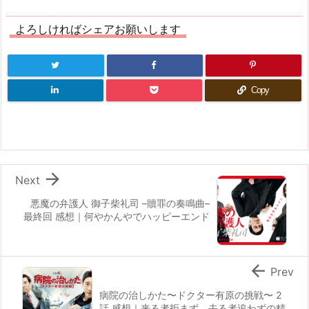
よろしければシェアお願いします
Copy

Next
悪魔の弁護人 御子柴礼司 –贖罪の奏鳴曲–
最終回 感想｜何やかんやでハッピーエンド

Prev
病院の治しかた〜ドクター有原の挑戦〜 2
話 感想｜来る者拒まず、去る者追わずの精