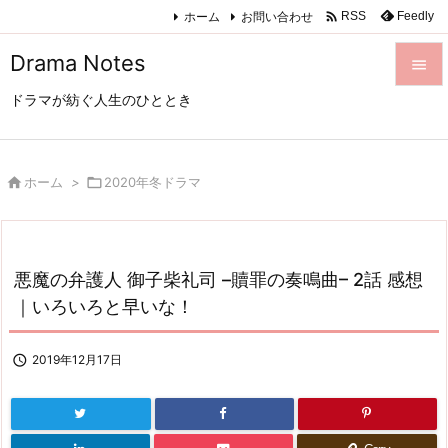

ホーム
お問い合わせ
Feedly
RSS
Drama Notes

ドラマが紡ぐ人生のひととき

メニュ

サイド

ホーム
>

2020年冬ドラマ

前へ

悪魔の弁護人 御子柴礼司 –贖罪の奏鳴曲– 2話 感想
次へ
｜いろいろと早いな！

検索

2019年12月17日