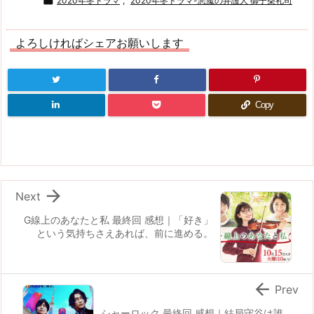

2020年冬ドラマ
,
2020年冬ドラマ-悪魔の弁護人 御子柴礼司
よろしければシェアお願いします
Copy

Next
G線上のあなたと私 最終回 感想｜「好き」
という気持ちさえあれば、前に進める。

Prev
シャーロック 最終回 感想｜結局守谷は誰