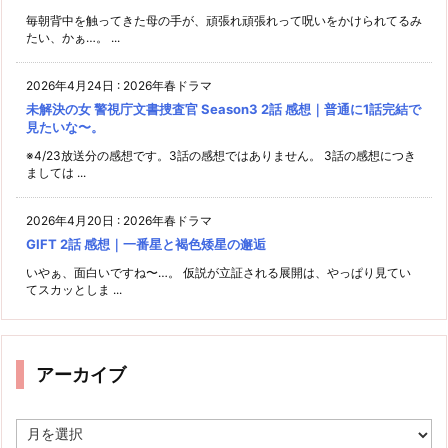
毎朝背中を触ってきた母の手が、頑張れ頑張れって呪いをかけられてるみ
たい、かぁ…。 ...
2026年4月24日
:
2026年春ドラマ
未解決の女 警視庁文書捜査官 Season3 2話 感想｜普通に1話完結で
見たいな〜。
※4/23放送分の感想です。3話の感想ではありません。 3話の感想につき
ましては ...
2026年4月20日
:
2026年春ドラマ
GIFT 2話 感想｜一番星と褐色矮星の邂逅
いやぁ、面白いですね〜…。 仮説が立証される展開は、やっぱり見てい
てスカッとしま ...
アーカイブ
ア
ー