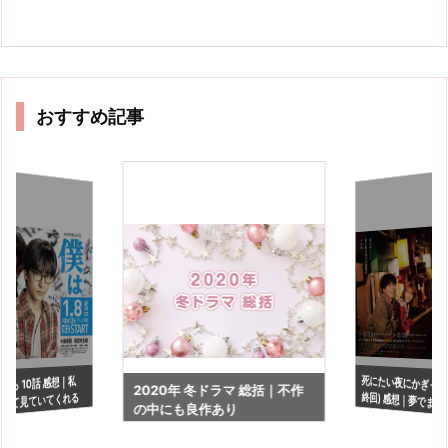
おすすめ記事
死にたい夜にかぎって 
終回) 感想｜夢でまた
から 10話 感想｜私
2020年 冬ドラマ 総括｜不作
して見ていてくれる
の中にも良作あり
ら