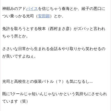
神頼みのアド
バイス
を信じちゃう春海とか、綾子の悪口に
つい乗っかる光司（
安田顕
）とか、
免許を取ろうとする牧本（西村まさ彦）がズバッと言われ
ちゃう所とか。
ささいな日常から生まれる会話＆やり取りから笑わせるの
が良いですよねぇ。
光司と高校生との仮装バトル（？）も気になるし…
既に1クールじゃ短いんじゃないかという気持ちにさせられ
ています（笑）