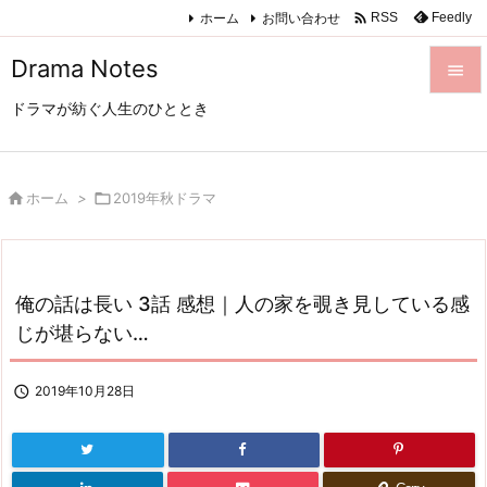

ホーム
お問い合わせ
Feedly
RSS
Drama Notes

ドラマが紡ぐ人生のひととき

メニュ

サイド

ホーム
>

2019年秋ドラマ

前へ

俺の話は長い 3話 感想｜人の家を覗き見している感
次へ
じが堪らない…

検索

2019年10月28日