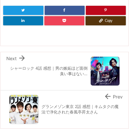
Copy

Next
シャーロック 4話 感想｜男の嫉妬ほど面倒
臭い事はない…

Prev
グランメゾン東京 2話 感想｜キムタクの魔
法で浄化された春風亭昇太さん