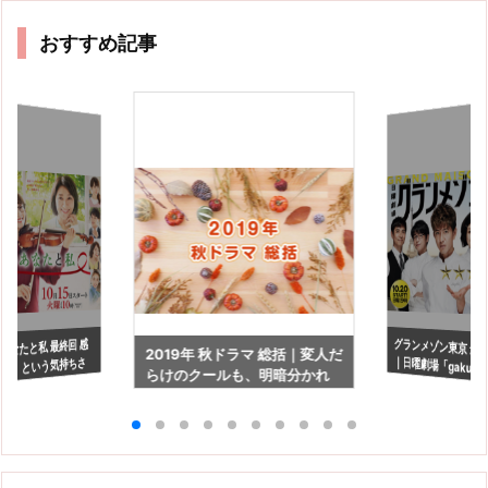
おすすめ記事
グランメゾン東京 最
｜日曜劇場「gaku
あなたと私 最終回 感
2019年 秋ドラマ 総括｜変人だ
き」という気持ちさ
らけのクールも、明暗分かれ
い！
、前に進める。
る結果に