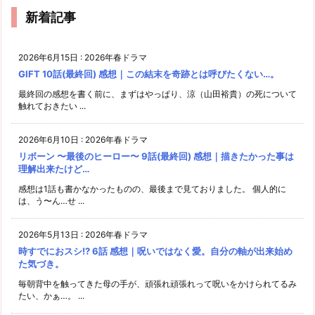
新着記事
2026年6月15日
:
2026年春ドラマ
GIFT 10話(最終回) 感想｜この結末を奇跡とは呼びたくない…。
最終回の感想を書く前に、まずはやっぱり、涼（山田裕貴）の死について
触れておきたい ...
2026年6月10日
:
2026年春ドラマ
リボーン 〜最後のヒーロー〜 9話(最終回) 感想｜描きたかった事は
理解出来たけど…
感想は1話も書かなかったものの、最後まで見ておりました。 個人的に
は、う〜ん…せ ...
2026年5月13日
:
2026年春ドラマ
時すでにおスシ!? 6話 感想｜呪いではなく愛。自分の軸が出来始め
た気づき。
毎朝背中を触ってきた母の手が、頑張れ頑張れって呪いをかけられてるみ
たい、かぁ…。 ...