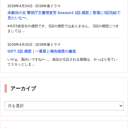
2026年4月24日
:
2026年春ドラマ
未解決の女 警視庁文書捜査官 Season3 2話 感想｜普通に1話完結で
見たいな〜。
※4/23放送分の感想です。3話の感想ではありません。 3話の感想につき
ましては ...
2026年4月20日
:
2026年春ドラマ
GIFT 2話 感想｜一番星と褐色矮星の邂逅
いやぁ、面白いですね〜…。 仮説が立証される展開は、やっぱり見てい
てスカッとしま ...
アーカイブ
ア
ー
カ
イ
ブ