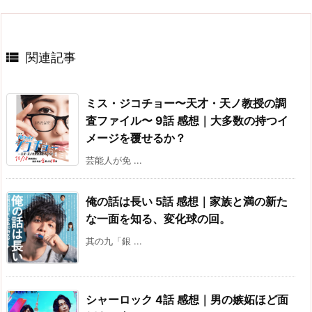

関連記事
ミス・ジコチョー〜天才・天ノ教授の調
査ファイル〜 9話 感想｜大多数の持つイ
メージを覆せるか？
芸能人が免 ...
俺の話は長い 5話 感想｜家族と満の新た
な一面を知る、変化球の回。
其の九「銀 ...
シャーロック 4話 感想｜男の嫉妬ほど面