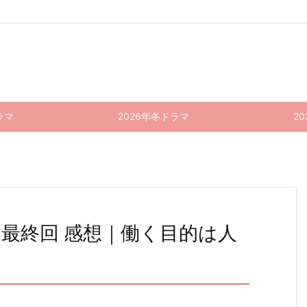
ラマ
2026年冬ドラマ
2
最終回 感想｜働く目的は人
きのう
俺のス
あなた
ラジエ
パーフ
わた
きのう
2019
何食べ
カー
の番で
ーショ
ェクト
し、定
何食べ
年 春
ドラマ
た？
時で帰
ワール
ンハウ
す 特
ト、ど
た？ 1
総括｜
最終回
りま
ド 最
ス 特
別編
こ行っ
1話 感
上位4
感想｜
す。最
終回
別編
感想｜
た？
作品が
想｜親
締めは
終回
感想｜