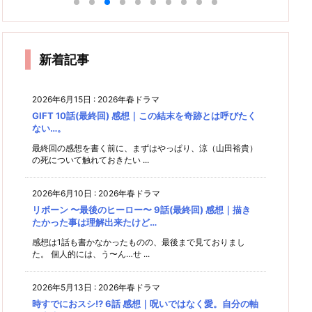
感想｜
ーガ
別編
上位4
感想｜
終回
の
す。最
最終回
は、僕
ノロけ
最終回
感想｜
作品が
ち
締めは
感想｜
感想｜
たちの
成分多
感想｜
終回
イ
「時間
飛び抜
カツラ
手の中
やっぱ
中盤が
め。た
新婚の
ノ
感想｜
返し
けてい
どこ行
にある
り「い
残念過
で
まに情
話は抜
った？
て」と
たクー
働く目
じ
報整
きで良
ただき
ぎた。
で、ら
新着記事
いう感
ルでし
的は人
理。
かった
ます」
しく締
た。
と思
それぞ
める。
け！
う。
れ。
ない。
2026年6月15日
:
2026年春ドラマ
GIFT 10話(最終回) 感想｜この結末を奇跡とは呼びたく
ない…。
最終回の感想を書く前に、まずはやっぱり、涼（山田裕貴）
の死について触れておきたい ...
2026年6月10日
:
2026年春ドラマ
リボーン 〜最後のヒーロー〜 9話(最終回) 感想｜描き
たかった事は理解出来たけど…
感想は1話も書かなかったものの、最後まで見ておりまし
た。 個人的には、う〜ん…せ ...
2026年5月13日
:
2026年春ドラマ
時すでにおスシ!? 6話 感想｜呪いではなく愛。自分の軸