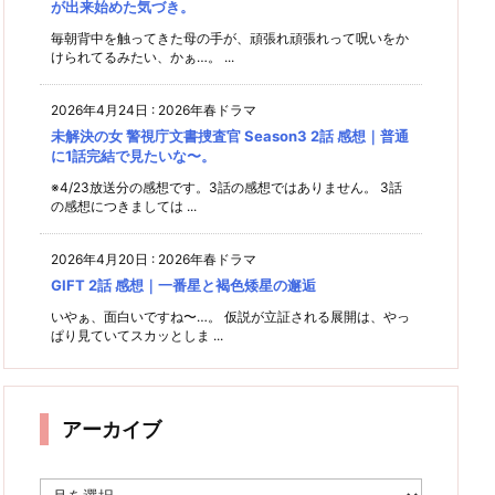
が出来始めた気づき。
毎朝背中を触ってきた母の手が、頑張れ頑張れって呪いをか
けられてるみたい、かぁ…。 ...
2026年4月24日
:
2026年春ドラマ
未解決の女 警視庁文書捜査官 Season3 2話 感想｜普通
に1話完結で見たいな〜。
※4/23放送分の感想です。3話の感想ではありません。 3話
の感想につきましては ...
2026年4月20日
:
2026年春ドラマ
GIFT 2話 感想｜一番星と褐色矮星の邂逅
いやぁ、面白いですね〜…。 仮説が立証される展開は、やっ
ぱり見ていてスカッとしま ...
アーカイブ
ア