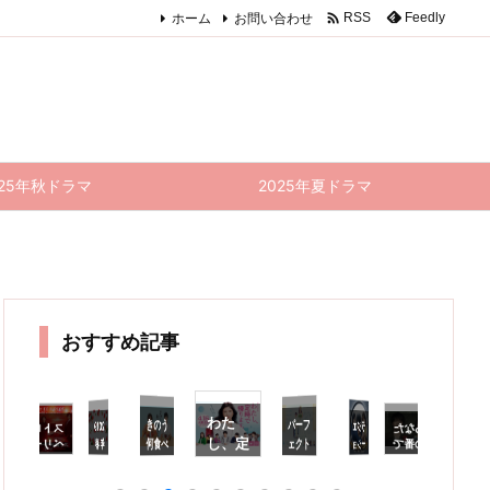

ホーム
お問い合わせ
Feedly
RSS
025年秋ドラマ
2025年夏ドラマ
おすすめ記事
わた
パーフ
それだ
きのう
2019
ラジエ
想しか
出てこ
ストロ
あなた
インハ
俺のス
き
し、定
ェクト
何食べ
年 春
ーショ
ベリー
の番で
カー
ンド
何
た
ト、ど
最終回
す 特
ナイ
ンハウ
ドラマ
ワール
た？
時で帰
1
こ行っ
感想｜
別編
ト・サ
ス 特
総括｜
最終回
ド 最
りま
想
未来
た？