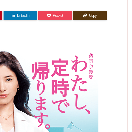
感想｜
ノロけ
飛び抜
やっぱ
最終回
感想｜
の気持
中盤が
「時間
けてい
り「い
成分多
働く目
感想｜
残念過
ちはゲ
たクー
返し
ただき
め。た
的は人
ルでし
ぎた。
カツラ
ます」
て」と
イでも
それぞ
まに情
た。
それだ
どこ行
いう感
れ。
ノンケ
報整
LinkedIn
Pocket
Copy
け！
った？
想しか
でも同
理。
出てこ
で、ら
じ
ない。
しく締
める。