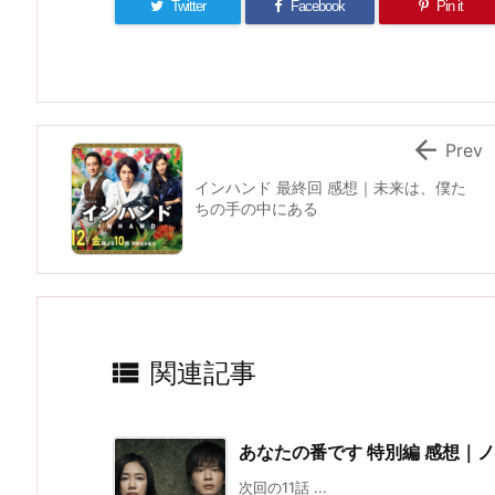
Twitter
Facebook
Pin it

Prev
インハンド 最終回 感想｜未来は、僕た
ちの手の中にある

関連記事
あなたの番です 特別編 感想｜
次回の11話 ...