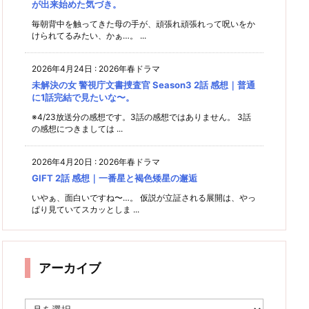
が出来始めた気づき。
毎朝背中を触ってきた母の手が、頑張れ頑張れって呪いをか
けられてるみたい、かぁ…。 ...
2026年4月24日
:
2026年春ドラマ
未解決の女 警視庁文書捜査官 Season3 2話 感想｜普通
に1話完結で見たいな〜。
※4/23放送分の感想です。3話の感想ではありません。 3話
の感想につきましては ...
2026年4月20日
:
2026年春ドラマ
GIFT 2話 感想｜一番星と褐色矮星の邂逅
いやぁ、面白いですね〜…。 仮説が立証される展開は、やっ
ぱり見ていてスカッとしま ...
アーカイブ
ア