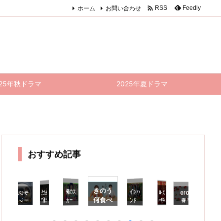

ホーム
お問い合わせ
Feedly
RSS
025年秋ドラマ
2025年夏ドラマ
おすすめ記事
きのう
インハ
俺のス
あなた
ストロ
かった
ラジエ
2019
きのう
パーフ
わ
何食べ
カー
ンド
の番で
ベリー
ーショ
年 春
何食べ
ェクト
し
時
ワール
た？
ドラマ
ンハウ
ナイ
す 特
ト、ど
最終回
た？ 1
り
ド 最
最終回
総括｜
ス 特
ト・サ
別編
こ行っ
感想｜
1話 感
す
終回
感想｜