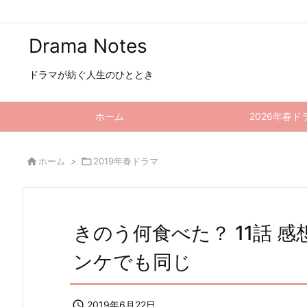
Drama Notes
ドラマが紡ぐ人生のひととき
ホーム
2026年春ド

ホーム
>

2019年春ドラマ
きのう何食べた？ 11話 
ンケでも同じ

2019年6月22日