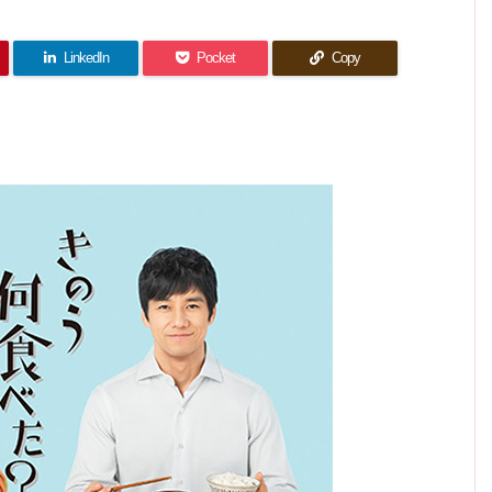
最終回
「時間
作品が
けてい
成分多
り「い
感想｜
締めは
働く目
ちはゲ
残念過
終回
たちの
返し
たクー
感想｜
め。た
ただき
カツラ
的は人
飛び抜
ぎた。
イでも
ルでし
やっぱ
て」と
手の中
ます」
感想｜
まに情
それぞ
新婚の
どこ行
それだ
た。
けてい
ノンケ
いう感
報整
にある
れ。
り「い
った？
け！
話は抜
働く目
想しか
でも同
たクー
理。
で、ら
ただき
きで良
出てこ
じ
的は人
ルでし
LinkedIn
Pocket
Copy
しく締
ない。
ます」
かった
それぞ
める。
た。
と思
れ。
う。