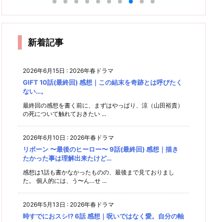
上位4
別編
ーガ
感想｜
未来
た？
終
想｜親
感想｜
締めは
作品が
感想｜
最終回
ノロけ
感
最終回
は、僕
中盤が
やっぱ
飛び抜
「時間
の気持
働
感想｜
成分多
残念過
り「い
感想｜
たちの
けてい
返し
的
ちはゲ
新婚の
め。た
ぎた。
ただき
カツラ
手の中
そ
たクー
て」と
それだ
ます」
話は抜
まに情
イでも
れ
ルでし
いう感
どこ行
にある
け！
新着記事
きで良
報整
ノンケ
た。
想しか
った？
理。
出てこ
でも同
で、ら
と思
ない。
じ
しく締
う。
2026年6月15日
:
2026年春ドラマ
める。
GIFT 10話(最終回) 感想｜この結末を奇跡とは呼びたく
ない…。
最終回の感想を書く前に、まずはやっぱり、涼（山田裕貴）
の死について触れておきたい ...
2026年6月10日
:
2026年春ドラマ
リボーン 〜最後のヒーロー〜 9話(最終回) 感想｜描き
たかった事は理解出来たけど…
感想は1話も書かなかったものの、最後まで見ておりまし
た。 個人的には、う〜ん…せ ...
2026年5月13日
:
2026年春ドラマ
時すでにおスシ!? 6話 感想｜呪いではなく愛。自分の軸