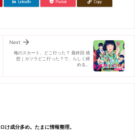
LinkedIn
Pocket
Copy

Next
俺のスカート、どこ行った？ 最終回 感
想｜カツラどこ行った？で、らしく締
める。
ノロけ成分多め。たまに情報整理。