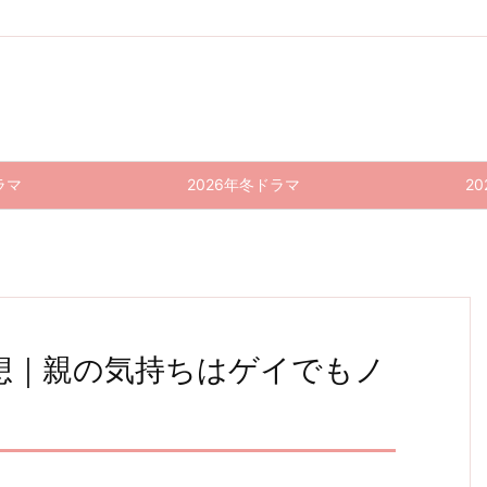
ラマ
2026年冬ドラマ
2
感想｜親の気持ちはゲイでもノ
わた
きのう
2019
ストロ
インハ
きのう
俺のス
あなた
ラジエ
パーフ
わた
きのう
2019
し、定
何食べ
年 春
ベリー
ンド
何食べ
カー
の番で
ーショ
ェクト
し、定
何食べ
年 春
ドラマ
た？
時で帰
ワール
ンハウ
す 特
ト、ど
た？ 1
最終回
ナイ
ドラマ
た？
時で帰
総括｜
最終回
りま
ド 最
ス 特
別編
こ行っ
1話 感
感想｜
ト・サ
総括｜
最終回
上位4
感想｜
りま
す。最
終回
別編
感想｜
た？
想｜親
作品が
未来
締めは
ーガ
終回
上位4
感想｜
感想｜
感想｜
ノロけ
す。最
最終回
飛び抜
やっぱ
の気持
感想｜
は、僕
中盤が