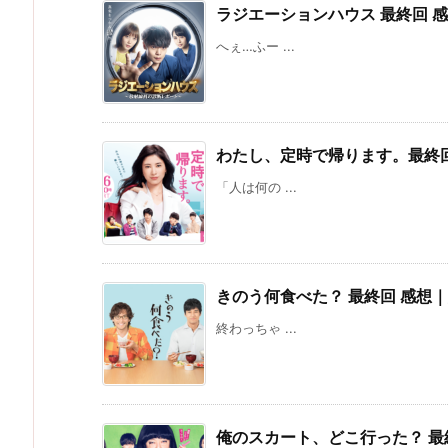
ラジエーションハウス 最終回 
へぇ…ふー ...
わたし、定時で帰ります。最終
「人は何の ...
きのう何食べた？ 最終回 感想
終わっちゃ ...
俺のスカート、どこ行った？ 最