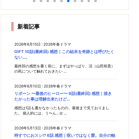
す。最
未来
想｜親
終回
た？
別編
作
感想｜
締めは
最終回
終回
は、僕
感想｜
の気持
飛
最終回
感想｜
やっぱ
感想｜
感想｜
たちの
ノロけ
け
中盤が
ちはゲ
り「い
新婚の
感想｜
「時間
働く目
手の中
た
成分多
残念過
イでも
ただき
話は抜
カツラ
返し
ル
的は人
にある
ます」
きで良
ぎた。
ノンケ
め。た
た
それぞ
どこ行
て」と
かった
新着記事
それだ
でも同
まに情
れ。
いう感
と思
じ
け！
報整
う。
想しか
理。
出てこ
2026年6月15日
:
2026年春ドラマ
める。
ない。
GIFT 10話(最終回) 感想｜この結末を奇跡とは呼びたく
ない…。
最終回の感想を書く前に、まずはやっぱり、涼（山田裕貴）
の死について触れておきたい ...
2026年6月10日
:
2026年春ドラマ
リボーン 〜最後のヒーロー〜 9話(最終回) 感想｜描き
たかった事は理解出来たけど…
感想は1話も書かなかったものの、最後まで見ておりまし
た。 個人的には、う〜ん…せ ...
2026年5月13日
:
2026年春ドラマ
時すでにおスシ!? 6話 感想｜呪いではなく愛。自分の軸