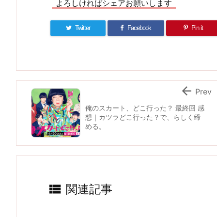
よろしければシェアお願いします
Twitter
Facebook
Pin it

Prev
俺のスカート、どこ行った？ 最終回 感
想｜カツラどこ行った？で、らしく締
める。

関連記事