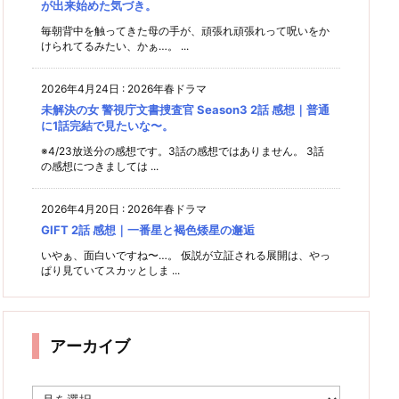
が出来始めた気づき。
毎朝背中を触ってきた母の手が、頑張れ頑張れって呪いをか
けられてるみたい、かぁ…。 ...
2026年4月24日
:
2026年春ドラマ
未解決の女 警視庁文書捜査官 Season3 2話 感想｜普通
に1話完結で見たいな〜。
※4/23放送分の感想です。3話の感想ではありません。 3話
の感想につきましては ...
2026年4月20日
:
2026年春ドラマ
GIFT 2話 感想｜一番星と褐色矮星の邂逅
いやぁ、面白いですね〜…。 仮説が立証される展開は、やっ
ぱり見ていてスカッとしま ...
アーカイブ
ア