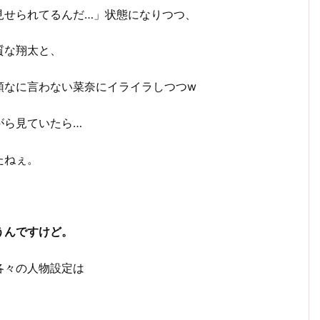
見せられてるんだ…」状態になりつつ、
質な翔太と、
頑なに言わない菜奈にイライラしつつw
がら見ていたら…
たねぇ。
うんですけど。
各々の人物設定は