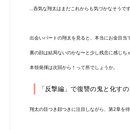
…呑気な翔太はまだこれからも気づかなそうで
出会いパートの翔太を見ると、本当にお金目当
裏の顔は結局ないのかな〜と少し残念に感じち
本領発揮は次回から！って所でしょうか。
「反撃編」で復讐の鬼と化す
翔太の目つき顔つきに注目しながら、第2章を