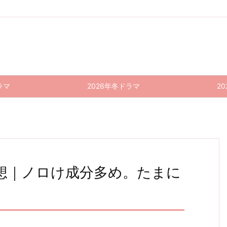
ラマ
2026年冬ドラマ
2
感想｜ノロけ成分多め。たまに
2019
ストロ
インハ
きのう
俺のス
あなた
ラジエ
パーフ
わた
きのう
2019
年 春
ベリー
ンド
何食べ
カー
の番で
ーショ
ェクト
し、定
何食べ
年 春
ドラマ
た？
時で帰
ワール
ンハウ
す 特
ト、ど
た？ 1
最終回
ナイ
ドラマ
総括｜
最終回
りま
ド 最
ス 特
別編
こ行っ
1話 感
感想｜
ト・サ
総括｜
上位4
感想｜
す。最
終回
別編
感想｜
た？
想｜親
作品が
締めは
未来
終回
ーガ
感想｜
上位4
感想｜
ノロけ
飛び抜
最終回
やっぱ