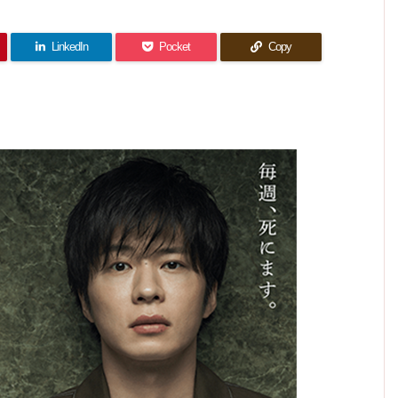
の気持
感想｜
は、僕
中盤が
「時間
最終回
けてい
成分多
り「い
作品が
感想｜
働く目
ちはゲ
残念過
返し
たクー
たちの
ただき
め。た
感想｜
的は人
カツラ
飛び抜
ぎた。
ルでし
イでも
て」と
ます」
手の中
まに情
それぞ
それだ
どこ行
た。
新婚の
いう感
ノンケ
けてい
れ。
報整
にある
け！
った？
想しか
話は抜
でも同
理。
たクー
LinkedIn
Pocket
Copy
で、ら
出てこ
きで良
じ
ルでし
ない。
しく締
かった
める。
た。
と思
う。