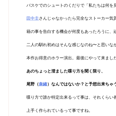
バスケでのシュートのくだりで「私たちは何を
田中圭
さんじゃなかったら完全なストーカー気
籍の事を告白する機会が何度もあったろうに、
二人の馴れ初めはそんな感じなのね〜と思いな
本作お得意のホラー演出。最後にやって来まし
あのちょっと澄ました喋り方を聞く限り、
尾野（
奈緒
）なんではないか？と
予想出来ちゃ
喋り方で誰か特定出来るって事は、それくらい
上手く作られているって事ですね。