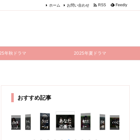

ホーム
お問い合わせ
Feedly
RSS
025年秋ドラマ
2025年夏ドラマ
おすすめ記事
あなた
ラジエ
俺のス
った？
で、ら
しく締
きのう
パーフ
インハ
わた
ストロ
きのう
2
の番で
ーショ
カー
何食べ
ェクト
ンド
し、定
ベリー
何食べ
年
ド
た？
ナイ
時で帰
最終回
ワール
た？ 1
ト、ど
ンハウ
す 特
総
最終回
ト・サ
りま
感想｜
1話 感
ド 最
こ行っ
ス 特
別編
上
感想｜
ーガ