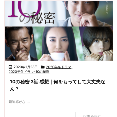

2020年1月28日

2020年冬ドラマ
,
2020年冬ドラマ-10の秘密
10の秘密 3話 感想｜何をもってして大丈夫な
ん？
緊迫感がな ...
記事を読む