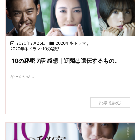

2020年2月25日

2020年冬ドラマ
,
2020年冬ドラマ-10の秘密
10の秘密 7話 感想｜迂闊は遺伝するもの。
な〜んか話 ...
記事を読む