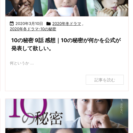
圭太劇
もの。
目に何
も迂
式が発
金」み
団に爆
がした
闊。
表して
たいに
笑
かった
欲し
なって
ん？
い。
っぞ。

2020年3月10日

2020年冬ドラマ
,
2020年冬ドラマ-10の秘密
10の秘密 9話 感想｜10の秘密が何かを公式が
発表して欲しい。
何というか ...
記事を読む