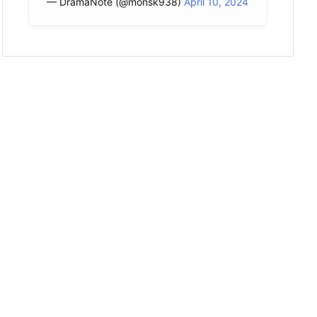
— DramaNote (@monsk938)
April 10, 2024