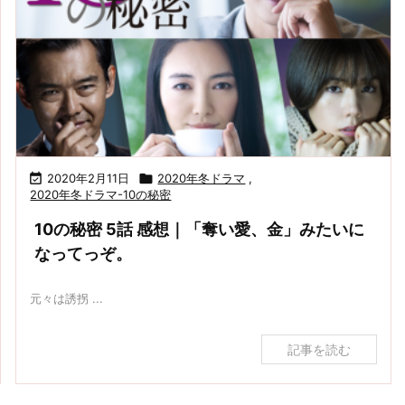

2020年2月11日

2020年冬ドラマ
,
2020年冬ドラマ-10の秘密
10の秘密 5話 感想｜「奪い愛、金」みたいに
なってっぞ。
元々は誘拐 ...
記事を読む