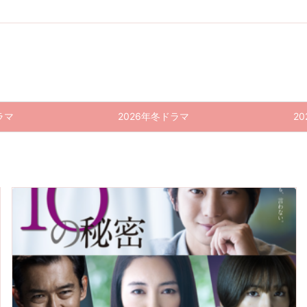
ラマ
2026年冬ドラマ
2
10の
10の
10の
10の
10の
10の
秘
秘密 5
秘密 6
秘密 7
秘密 8
秘密 9
秘密 1
0話
話 感
話 感
話 感
話 感
話 感
(最終
想｜1
想｜回
想｜迂
想｜親
想｜
回) 感
0の秘
し蹴り
闊は遺
も迂闊
「奪い
想｜割
密が何
からの
伝する
なら子
と真面
愛、
かを公