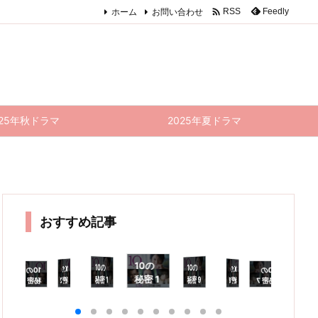

ホーム
お問い合わせ
Feedly
RSS
025年秋ドラマ
2025年夏ドラマ
おすすめ記事
10の
10の
10の
10の
10の
10の
10の
10の
10の
1
秘密 1
秘密 1
秘密 9
秘密 2
秘密 8
秘密 7
秘密 3
秘密 6
密 4
秘
話
話 感
話 感
話 感
話 感
話 感
話 感
話 感
話 感
0話
想
想｜誠
想｜親
想｜何
想｜迂
想｜回
想｜み
想｜1
想｜T
(最終
「
実と言
も迂闊
をもっ
闊は遺
し蹴り
んな
0の秘
HREE
愛