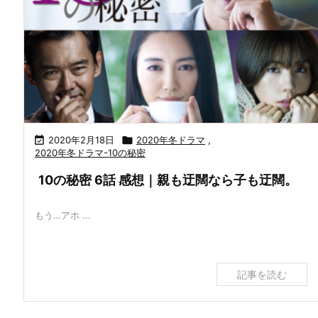

2020年2月18日

2020年冬ドラマ
,
2020年冬ドラマ-10の秘密
10の秘密 6話 感想｜親も迂闊なら子も迂闊。
もう…アホ ...
記事を読む