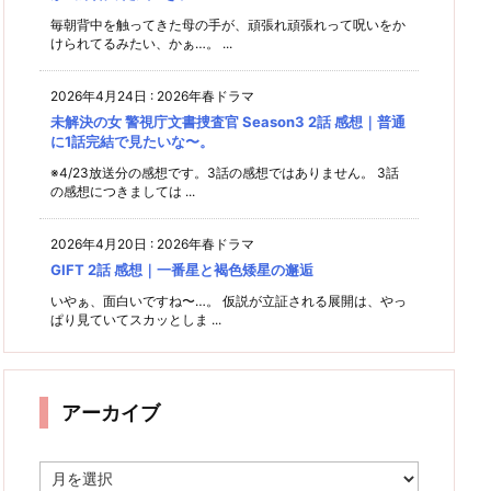
毎朝背中を触ってきた母の手が、頑張れ頑張れって呪いをか
けられてるみたい、かぁ…。 ...
2026年4月24日
:
2026年春ドラマ
未解決の女 警視庁文書捜査官 Season3 2話 感想｜普通
に1話完結で見たいな〜。
※4/23放送分の感想です。3話の感想ではありません。 3話
の感想につきましては ...
2026年4月20日
:
2026年春ドラマ
GIFT 2話 感想｜一番星と褐色矮星の邂逅
いやぁ、面白いですね〜…。 仮説が立証される展開は、やっ
ぱり見ていてスカッとしま ...
アーカイブ
ア