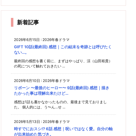
回) 感
ってい
なら子
てして
伝する
からの
ー！誘
金
密が何
DAYS
る時点
も迂
想｜割
大丈夫
もの。
た
圭太劇
拐です
で救い
闊。
かを公
も、緊
なん？
な
と真面
団に爆
けど
ようが
式が発
迫感は
っ
笑
ー！！
ない。
目に何
表して
ゼロ。
新着記事
がした
欲し
かった
い。
ん？
2026年6月15日
:
2026年春ドラマ
GIFT 10話(最終回) 感想｜この結末を奇跡とは呼びたく
ない…。
最終回の感想を書く前に、まずはやっぱり、涼（山田裕貴）
の死について触れておきたい ...
2026年6月10日
:
2026年春ドラマ
リボーン 〜最後のヒーロー〜 9話(最終回) 感想｜描き
たかった事は理解出来たけど…
感想は1話も書かなかったものの、最後まで見ておりまし
た。 個人的には、う〜ん…せ ...
2026年5月13日
:
2026年春ドラマ
時すでにおスシ!? 6話 感想｜呪いではなく愛。自分の軸
が出来始めた気づき。