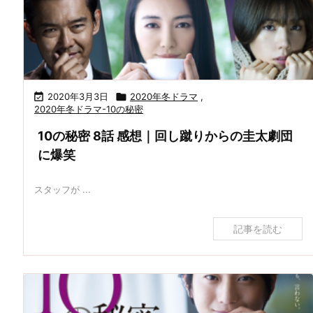

2020年3月3日

2020年冬ドラマ
,
2020年冬ドラマ-10の秘密
10の秘密 8話 感想｜回し蹴りからの圭太劇団
に爆笑
スタッフが ...
記事を読む