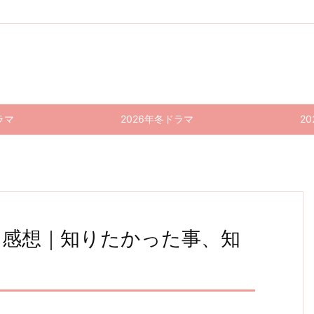
ラマ
2026年冬ドラマ
2
話 感想｜知りたかった事、知
テミス
パンダ
テミス
パンダ
テミス
テミス
テミス
の不確
より恋
の不確
より恋
の不確
の不確
の不確
かな法
が苦手
かな法
が苦手
かな法
かな法
かな法
廷 8話
廷 7話
廷 6話
な私た
廷 5話
な私た
廷 4話
(最終
感想｜
感想｜
ち 5話
感想｜
ち 4話
感想｜
ち
回) 感
知りた
事件よ
感想｜
箱の中
感想｜
想｜い
迷いの
かった
りかは
憧れだ