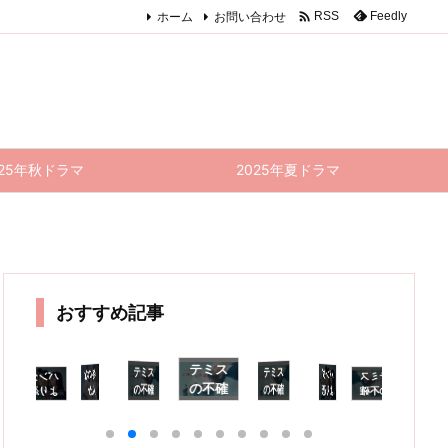

ホーム
お問い合わせ
Feedly
RSS
025年秋ドラマ
2025年夏ドラマ
おすすめ記事
テミス
テミス
胸糞悪
テミス
パンダ
冬のな
パンダ
テミス
パンダ
パンダ
テ
の不確
の不確
の不確
より恋
んか
より恋
の不確
より恋
より恋
の
かな法
かな法
かな法
が苦手
さ、春
が苦手
かな法
が苦手
が苦手
か
廷
な私た
な私た
廷 5話
な私た
のなん
な私た
廷 6話
廷 8話
廷 7話
感
 3話
ち 4話
感想｜
ち 2話
ち 5話
かね 1
感想｜
(最終
感想｜
迷
感想｜
感想｜