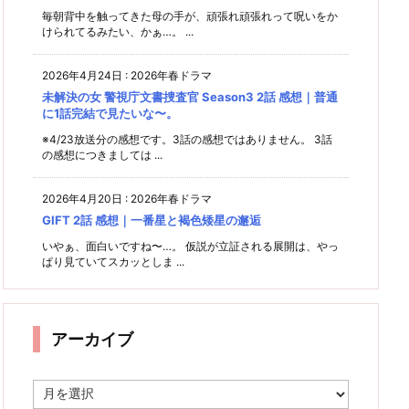
毎朝背中を触ってきた母の手が、頑張れ頑張れって呪いをか
けられてるみたい、かぁ…。 ...
2026年4月24日
:
2026年春ドラマ
未解決の女 警視庁文書捜査官 Season3 2話 感想｜普通
に1話完結で見たいな〜。
※4/23放送分の感想です。3話の感想ではありません。 3話
の感想につきましては ...
2026年4月20日
:
2026年春ドラマ
GIFT 2話 感想｜一番星と褐色矮星の邂逅
いやぁ、面白いですね〜…。 仮説が立証される展開は、やっ
ぱり見ていてスカッとしま ...
アーカイブ
ア
ー