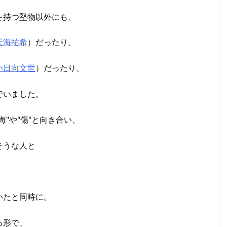
を持つ堅物以外にも、
天海祐希
）だったり、
小日向文世
）だったり、
でいました。
"や"傷"と向き合い、
そうな人と
いたと同時に。
る形で、