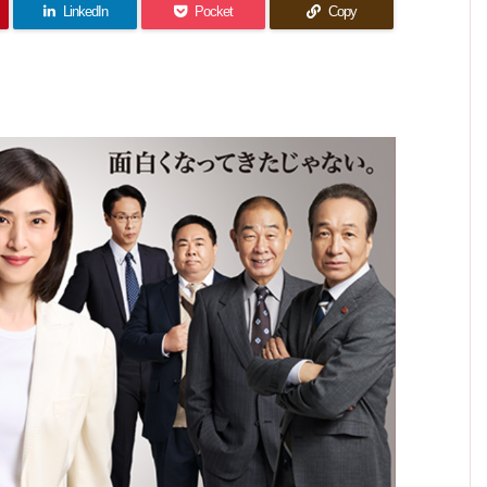
想｜虎
人のた
ン？に
者
内で起
くこと
男の鰹
さんの
LinkedIn
Pocket
Copy
想｜2
3の謎
くまし
きた殺
吉家の
がミッ
新たな
だし味
人が出
演技は
は残り
さを見
人事件
ション
ような
した答
噌汁で
人物に
た。
続ける
見応え
家族が
えは…
父改心
カオス
あった
理
状態
想…。
が…