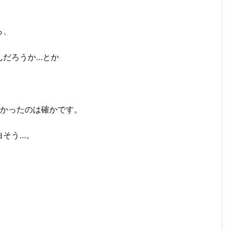
ら、
んだろうか…とか
深かったのは確かです。
白そう…。