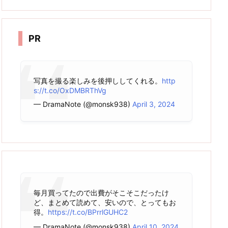
カ
イ
ブ
PR
写真を撮る楽しみを後押ししてくれる。
http
s://t.co/OxDMBRThVg
— DramaNote (@monsk938)
April 3, 2024
毎月買ってたので出費がそこそこだったけ
ど、まとめて読めて、安いので、とってもお
得。
https://t.co/BPrrlGUHC2
— DramaNote (@monsk938)
April 10, 2024