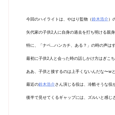
今回のハイライトは、やはり監物（
鈴木浩介
）
矢代家の子供2人に自身の過去を打ち明ける親
特に、「ナベ…ハンカチ、ある？」の時の声は
最初に子供2人と会った時の話しかけ方はぎこ
ああ、子供と接するのは上手くないんだな〜w
最近の
鈴木浩介
さん演じる役は、冷酷そうな役
後半で見せてくるギャップには、ズルいと感じ