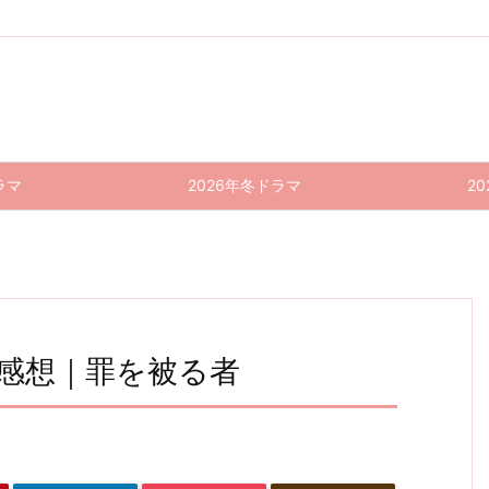
ラマ
2026年冬ドラマ
2
話 感想｜罪を被る者
緊急取
ちょっ
じゃ
ちょっ
じゃ
緊急取
じゃ
じゃ
ちょっ
緊急取
調
調室(2
とだけ
あ、あ
とだけ
あ、あ
調室(2
あ、あ
あ、あ
とだけ
調室(2
025)
エスパ
んたが
んたが
025)
んたが
エスパ
んたが
エスパ
025)
9話
ー 9話
作って
作って
5・6
作って
ー 6話
作って
ー 5話
4話 感
(最終
(最終
みろよ
みろよ
話 感
みろよ
感想｜
みろよ
感想｜
回) 感
回) 感
想｜大
10話
9話 感
想｜罪
8話 感
兆とy
想｜警
想｜生
7話 感
(最終
ヴィラ
想｜2
原櫻子
を被る
察学校
想｜勝
きてい
oung
回) 感