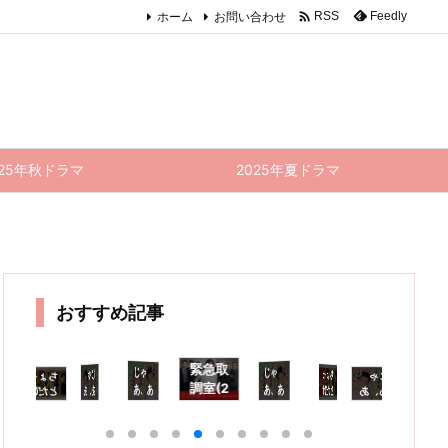

ホーム
お問い合わせ
Feedly
RSS
025年秋ドラマ
2025年夏ドラマ
おすすめ記事
緊急取
じゃ
じゃ
噌汁で
ちょっ
じゃ
ちょっ
じゃ
ちょっ
緊急取
緊
調室(2
あ、あ
あ、あ
とだけ
あ、あ
あ、あ
とだけ
とだけ
室(2
調
0
025)
エスパ
エスパ
んたが
んたが
エスパ
んたが
んたが
025)
4
9話
ー 5話
ー 9話
作って
作って
ー 6話
作って
作って
5・6
想
(最終
感想｜
(最終
みろよ
みろよ
感想｜
みろよ
みろよ
話 感
原
回) 感
ヴィラ