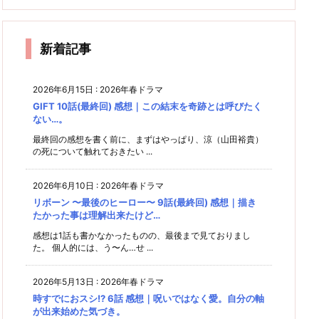
回) 感
7話 感
兆とy
10話
さ
9話 感
8話 感
想｜警
ン？に
想｜罪
想｜生
想｜虎
oung
(最終
演
察学校
新たな
想｜勝
想｜2
きてい
吉家の
を被る
見
3の謎
回) 感
内で起
人物に
人のた
男の鰹
くこと
ような
あ
は残り
想｜2
きた殺
者
カオス
が
くまし
だし味
がミッ
家族が
新着記事
人事件
状態
人が出
続ける
ション
理
さを見
した答
想…。
父改心
た。
えは…
2026年6月15日
:
2026年春ドラマ
GIFT 10話(最終回) 感想｜この結末を奇跡とは呼びたく
ない…。
最終回の感想を書く前に、まずはやっぱり、涼（山田裕貴）
の死について触れておきたい ...
2026年6月10日
:
2026年春ドラマ
リボーン 〜最後のヒーロー〜 9話(最終回) 感想｜描き
たかった事は理解出来たけど…
感想は1話も書かなかったものの、最後まで見ておりまし
た。 個人的には、う〜ん…せ ...
2026年5月13日
:
2026年春ドラマ
時すでにおスシ!? 6話 感想｜呪いではなく愛。自分の軸
が出来始めた気づき。