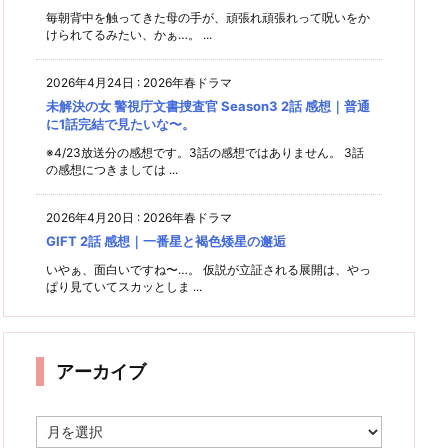
毎朝背中を触ってきた母の手が、頑張れ頑張れって呪いをか
けられてるみたい、かぁ…。 ...
2026年4月24日
:
2026年春ドラマ
未解決の女 警視庁文書捜査官 Season3 2話 感想｜普通
に1話完結で見たいな〜。
※4/23放送分の感想です。3話の感想ではありません。 3話
の感想につきましては ...
2026年4月20日
:
2026年春ドラマ
GIFT 2話 感想｜一番星と褐色矮星の邂逅
いやぁ、面白いですね〜…。 仮説が立証される展開は、やっ
ぱり見ていてスカッとしま ...
アーカイブ
ア
ー