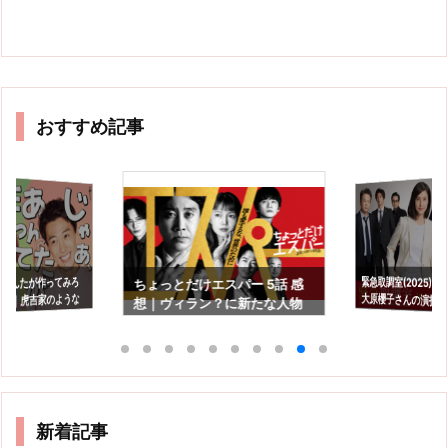
おすすめ記事
緊急取調室(2025) 4
大原櫻子さんの演技
あんたが作ってみろ
ちょっとだけエスパー 5話 感
 感想｜虎吉家のような
想｜ヴィラン？に新たな人物
あったが…
想…。
にカオス状態
新着記事