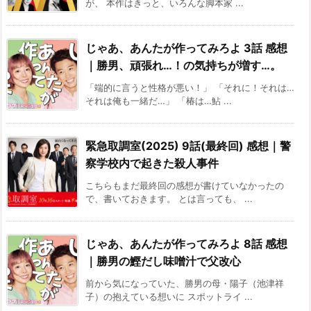
が、 本作はきっと、いろんな脚本家 ...
じゃあ、あんたが作ってみろよ 3話 感想
｜勝男、頑張れ…！の気持ちが増す…。
「端的に言うと性格が悪い！」 「それに！それは…
それは俺も一緒だ…」 「椿は…鮎 ...
緊急取調室(2025) 9話(最終回) 感想｜警
察学校内で起きた殺人事件
こちらもまだ最終回の感想が書けていなかったの
で、書いておきます。 とは言っても、 ...
じゃあ、あんたが作ってみろよ 8話 感想
｜勝男の鰹だし味噌汁で父改心
前から気になっていた、勝男の母・陽子（池津祥
子）の抱えている想いに スポットライ ...