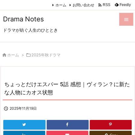

ホーム
お問い合わせ
Feedly
RSS
Drama Notes

ドラマが紡ぐ人生のひととき

メニュ

サイド

ホーム
>

2025年秋ドラマ

前へ

ちょっとだけエスパー 5話 感想｜ヴィラン？に新た
次へ
な人物にカオス状態

検索

2025年11月19日