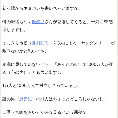
初っ端からネタバレを書いちゃいますが…
何の脈絡もなく
麿赤兒
さんが登場してくると、一気にSF感
増しますね。
てっきり市松（
北村匠海
）ら3人による「ヤングスリー」が
敵側なのかと思いきや、
組織に属していないとも、「あんたのせいで1000万人が死
ぬ（心の声）」とも言い出すし、
1万人と1000万人で対立し合っているし、
謎の男（
麿赤兒
）の能力はちょっとどころじゃないし。
四季（宮﨑あおい）が時々見るという悪夢で