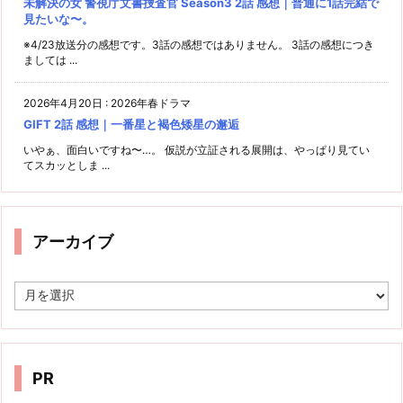
未解決の女 警視庁文書捜査官 Season3 2話 感想｜普通に1話完結で
見たいな〜。
※4/23放送分の感想です。3話の感想ではありません。 3話の感想につき
ましては ...
2026年4月20日
:
2026年春ドラマ
GIFT 2話 感想｜一番星と褐色矮星の邂逅
いやぁ、面白いですね〜…。 仮説が立証される展開は、やっぱり見てい
てスカッとしま ...
アーカイブ
ア
ー
カ
イ
ブ
PR