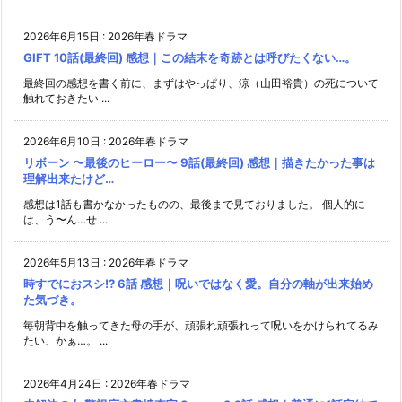
2026年6月15日
:
2026年春ドラマ
GIFT 10話(最終回) 感想｜この結末を奇跡とは呼びたくない…。
最終回の感想を書く前に、まずはやっぱり、涼（山田裕貴）の死について
触れておきたい ...
2026年6月10日
:
2026年春ドラマ
リボーン 〜最後のヒーロー〜 9話(最終回) 感想｜描きたかった事は
理解出来たけど…
感想は1話も書かなかったものの、最後まで見ておりました。 個人的に
は、う〜ん…せ ...
2026年5月13日
:
2026年春ドラマ
時すでにおスシ!? 6話 感想｜呪いではなく愛。自分の軸が出来始め
た気づき。
毎朝背中を触ってきた母の手が、頑張れ頑張れって呪いをかけられてるみ
たい、かぁ…。 ...
2026年4月24日
:
2026年春ドラマ