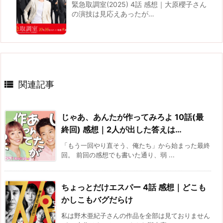
緊急取調室(2025) 4話 感想｜大原櫻子さん
の演技は見応えあったが…

関連記事
じゃあ、あんたが作ってみろよ 10話(最
終回) 感想｜2人が出した答えは…
「もう一回やり直そう、俺たち」から始まった最終
回。 前回の感想でも書いた通り、弱 ...
ちょっとだけエスパー 4話 感想｜どこも
かしこもバグだらけ
私は野木亜紀子さんの作品を全部は見ておりません