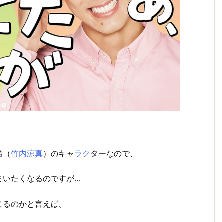
男（
竹内涼真
）のキャ
ラク
ターなので、
まいたくなるのですが…
じるのかと言えば、