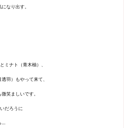
気になり出す。
、
。
とミナト（青木柚）、
目透羽）もやって来て、
も微笑ましいです。
たいだろうに
ら…