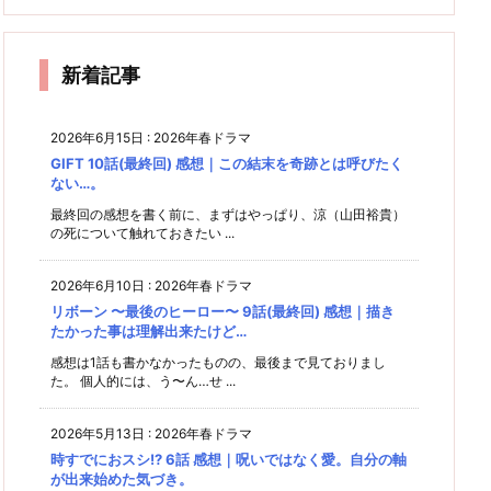
7話 感
9話 感
10話
ヴィラ
想
回) 感
原櫻子
oung
を被る
回) 感
想｜虎
想｜2
(最終
ン？に
男
3の謎
想｜生
さんの
者
吉家の
人のた
想｜警
だ
回) 感
新たな
は残り
きてい
演技は
ような
くまし
噌
想｜2
人物に
続ける
察学校
父
くこと
見応え
家族が
さを見
新着記事
人が出
カオス
内で起
た。
理
あった
状態
想…。
きた殺
ション
が…
えは…
人事件
2026年6月15日
:
2026年春ドラマ
GIFT 10話(最終回) 感想｜この結末を奇跡とは呼びたく
ない…。
最終回の感想を書く前に、まずはやっぱり、涼（山田裕貴）
の死について触れておきたい ...
2026年6月10日
:
2026年春ドラマ
リボーン 〜最後のヒーロー〜 9話(最終回) 感想｜描き
たかった事は理解出来たけど…
感想は1話も書かなかったものの、最後まで見ておりまし
た。 個人的には、う〜ん…せ ...
2026年5月13日
:
2026年春ドラマ
時すでにおスシ!? 6話 感想｜呪いではなく愛。自分の軸
が出来始めた気づき。