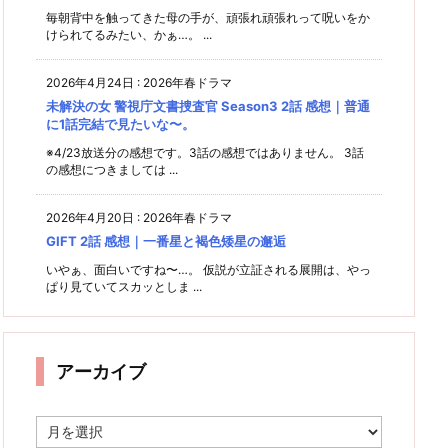
毎朝背中を触ってきた母の手が、頑張れ頑張れって呪いをか
けられてるみたい、かぁ…。 ...
2026年4月24日
:
2026年春ドラマ
未解決の女 警視庁文書捜査官 Season3 2話 感想｜普通
に1話完結で見たいな〜。
※4/23放送分の感想です。3話の感想ではありません。 3話
の感想につきましては ...
2026年4月20日
:
2026年春ドラマ
GIFT 2話 感想｜一番星と褐色矮星の邂逅
いやぁ、面白いですね〜…。 仮説が立証される展開は、やっ
ぱり見ていてスカッとしま ...
アーカイブ
ア
ー