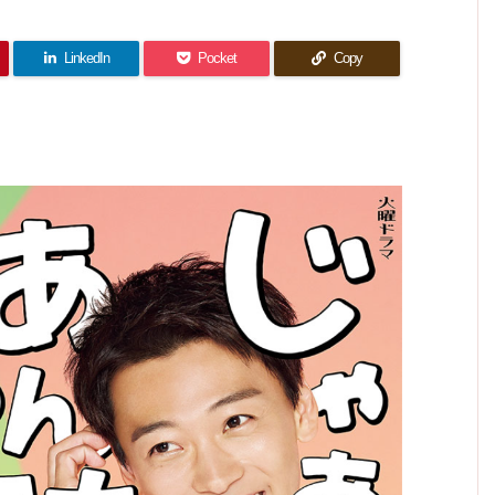
想｜2
を被る
察学校
きてい
想｜勝
回) 感
人のた
内で起
者
くこと
男の鰹
想｜2
きた殺
くまし
がミッ
人が出
だし味
人事件
さを見
ション
した答
噌汁で
た。
LinkedIn
Pocket
Copy
えは…
父改心