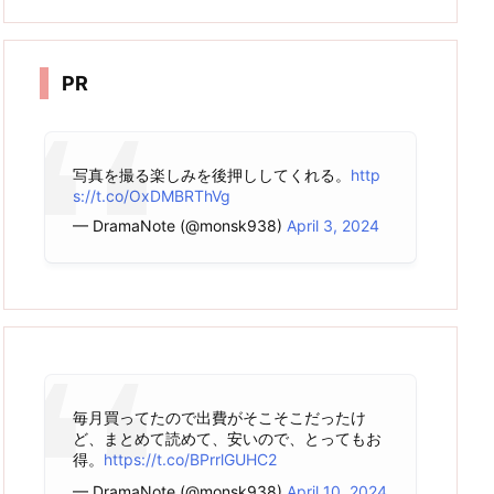
カ
イ
ブ
PR
写真を撮る楽しみを後押ししてくれる。
http
s://t.co/OxDMBRThVg
— DramaNote (@monsk938)
April 3, 2024
毎月買ってたので出費がそこそこだったけ
ど、まとめて読めて、安いので、とってもお
得。
https://t.co/BPrrlGUHC2
— DramaNote (@monsk938)
April 10, 2024