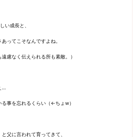
、
著しい成長と、
さあってこそなんですよね。
も遠慮なく伝えられる所も素敵。）
ぇ…
いる事を忘れるくらい（←ちょw）
」と父に言われて育ってきて、