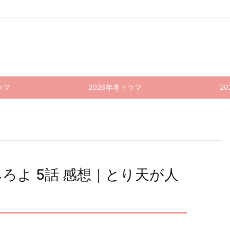
ラマ
2026年冬ドラマ
2
ろよ 5話 感想｜とり天が人
じゃ
緊急取
じゃ
じゃ
ちょっ
緊急取
あ、あ
調室(2
あ、あ
あ、あ
とだけ
調室(2
025)
エスパ
んたが
んたが
025)
んたが
9話
ー 9話
作って
作って
5・6
作って
ー
(最終
(最終
みろよ
みろよ
話 感
みろよ
回) 感
回) 感
10話
9話 感
想｜罪
8話 感
想｜警
想｜生
(最終