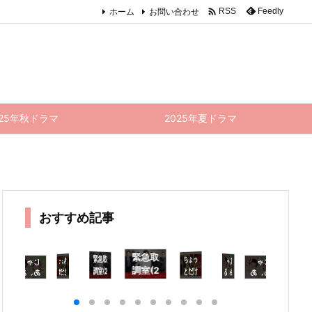

ホーム
お問い合わせ
Feedly
RSS
025年秋ドラマ
2025年夏ドラマ
おすすめ記事
緊急取
緊急取
ちょっ
がミッ
ちょっ
じゃ
した答
じゃ
じゃ
緊急取
ちょっ
じ
調室(2
調室(2
とだけ
とだけ
あ、あ
あ、あ
あ、あ
調室(2
とだけ
あ
ん
エスパ
025)
んたが
んたが
エスパ
んたが
エスパ
025)
025)
作
 6話
5・6
作って
作って
作って
ー 5話
ー 9話
4話 感
9話
み
感想｜
話 感
みろよ
みろよ
みろよ
感想｜
(最終
想｜大
(最終
8
兆とy
想｜罪