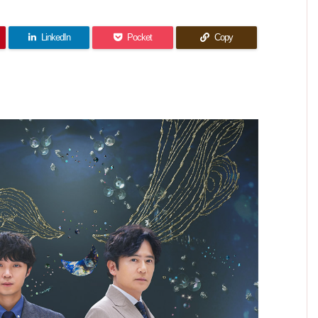
ないの
ラ夫婦
わせに
まった
者と向
のルー
だけが
なった
の生活
ばかり
き合う
ル
2人
惜し
(
が一変
い！
LinkedIn
Pocket
Copy