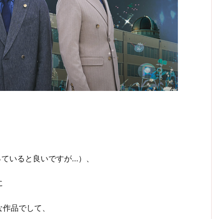
っていると良いですが…）、
に
な作品でして、