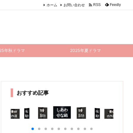

ホーム
お問い合わせ
Feedly
RSS
025年秋ドラマ
2025年夏ドラマ
おすすめ記事
しあわ
19番
19番
しあわ
しあわ
19番
19番
しあわ
しあわ
1
せな結
目のカ
目のカ
せな結
せな結
目のカ
目のカ
せな結
せな結
目
婚 9話
ルテ 4
ルテ 8
婚 5話
婚 8話
ルテ 7
ルテ 5
婚 7話
 6話
ル
話
感想｜
感想｜
話 感
話 感
感想｜
感想｜
話(最
話 感
(最終
想
煙に巻
幸太郎
想｜松
想｜話
法律よ
ネルラ
終回)
想｜相
回) 感
末
かれた
＆ネル