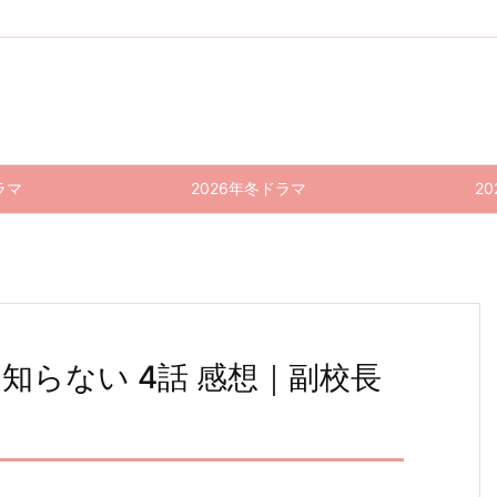
ラマ
2026年冬ドラマ
2
知らない 4話 感想｜副校長
19番
しあわ
19番
しあわ
19番
しあわ
目のカ
せな結
目のカ
せな結
目のカ
せな結
婚
ルテ 6
婚 7話
ルテ 7
婚 8話
ルテ 8
婚 9話
(最終
話(最
感想｜
話 感
感想｜
話 感
回) 感
終回)
法律よ
想｜話
幸太郎
想｜終
想｜再
感想｜
りも重
数が少
＆ネル
末期患
びしあ
まだ始
い家族