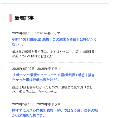
潤、素
数が少
りも重
に振り
者
感想｜
手の話
気分…
ラ夫婦
想｜再
敵な役
ないの
い家族
回され
き
苦笑)
の生活
まだ始
に耳を
だな
だけが
びしあ
のルー
る男た
が一変
まった
傾ける
ぁ…と
惜し
ル
わせに
ち
ばかり
って、
しみじ
い！
新着記事
なった
み。
案外難
2人
しい。
2026年6月15日
:
2026年春ドラマ
GIFT 10話(最終回) 感想｜この結末を奇跡とは呼びたく
ない…。
最終回の感想を書く前に、まずはやっぱり、涼（山田裕貴）
の死について触れておきたい ...
2026年6月10日
:
2026年春ドラマ
リボーン 〜最後のヒーロー〜 9話(最終回) 感想｜描き
たかった事は理解出来たけど…
感想は1話も書かなかったものの、最後まで見ておりまし
た。 個人的には、う〜ん…せ ...
2026年5月13日
:
2026年春ドラマ
時すでにおスシ!? 6話 感想｜呪いではなく愛。自分の軸
が出来始めた気づき。