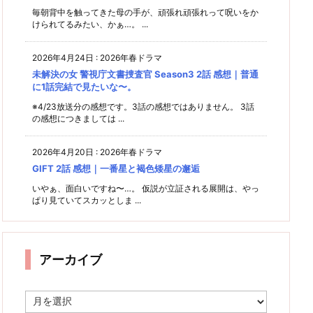
毎朝背中を触ってきた母の手が、頑張れ頑張れって呪いをか
けられてるみたい、かぁ…。 ...
2026年4月24日
:
2026年春ドラマ
未解決の女 警視庁文書捜査官 Season3 2話 感想｜普通
に1話完結で見たいな〜。
※4/23放送分の感想です。3話の感想ではありません。 3話
の感想につきましては ...
2026年4月20日
:
2026年春ドラマ
GIFT 2話 感想｜一番星と褐色矮星の邂逅
いやぁ、面白いですね〜…。 仮説が立証される展開は、やっ
ぱり見ていてスカッとしま ...
アーカイブ
ア
ー