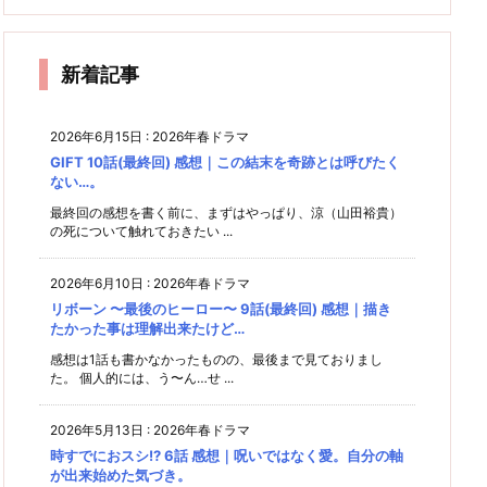
潤、素
数が少
りも重
に振り
者
感想｜
手の話
気分…
ラ夫婦
想｜再
敵な役
ないの
い家族
回され
き
苦笑)
の生活
まだ始
に耳を
だな
だけが
びしあ
のルー
る男た
が一変
まった
傾ける
ぁ…と
惜し
ル
わせに
ち
ばかり
って、
しみじ
い！
新着記事
なった
み。
案外難
2人
しい。
2026年6月15日
:
2026年春ドラマ
GIFT 10話(最終回) 感想｜この結末を奇跡とは呼びたく
ない…。
最終回の感想を書く前に、まずはやっぱり、涼（山田裕貴）
の死について触れておきたい ...
2026年6月10日
:
2026年春ドラマ
リボーン 〜最後のヒーロー〜 9話(最終回) 感想｜描き
たかった事は理解出来たけど…
感想は1話も書かなかったものの、最後まで見ておりまし
た。 個人的には、う〜ん…せ ...
2026年5月13日
:
2026年春ドラマ
時すでにおスシ!? 6話 感想｜呪いではなく愛。自分の軸
が出来始めた気づき。