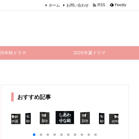

ホーム
お問い合わせ
Feedly
RSS
025年秋ドラマ
2025年夏ドラマ
おすすめ記事
しあわ
19番
19番
しあわ
しあわ
19番
19番
しあわ
しあわ
1
せな結
目のカ
目のカ
せな結
せな結
目のカ
目のカ
せな結
せな結
目
婚 9話
ルテ 4
ルテ 8
婚 5話
婚 8話
ルテ 7
ルテ 5
婚 7話
 6話
ル
話
感想｜
感想｜
話 感
話 感
感想｜
感想｜
話(最
話 感
(最終
想
煙に巻
幸太郎
想｜松
想｜話
法律よ
ネルラ
終回)
想｜相
回) 感
末
かれた
＆ネル