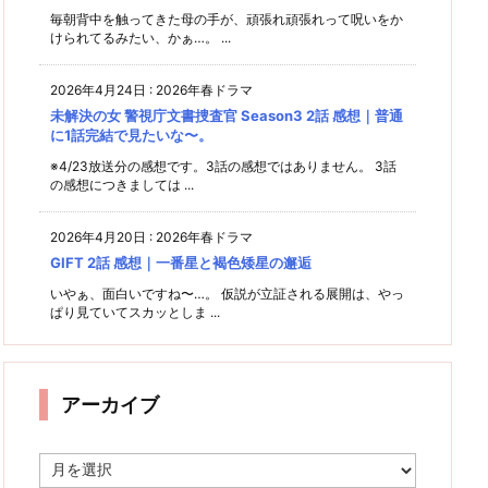
毎朝背中を触ってきた母の手が、頑張れ頑張れって呪いをか
けられてるみたい、かぁ…。 ...
2026年4月24日
:
2026年春ドラマ
未解決の女 警視庁文書捜査官 Season3 2話 感想｜普通
に1話完結で見たいな〜。
※4/23放送分の感想です。3話の感想ではありません。 3話
の感想につきましては ...
2026年4月20日
:
2026年春ドラマ
GIFT 2話 感想｜一番星と褐色矮星の邂逅
いやぁ、面白いですね〜…。 仮説が立証される展開は、やっ
ぱり見ていてスカッとしま ...
アーカイブ
ア
ー