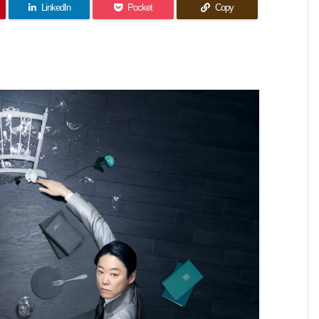
ないの
ラ夫婦
わせに
まった
者と向
LinkedIn
Pocket
Copy
のルー
だけが
なった
の生活
ばかり
き合う
ル
2人
惜し
(
が一変
い！