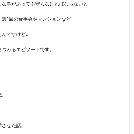
んな事があっても守らなければならないと
、週1回の食事会やマンションなど
たんですけど…
まつわるエピソードです。
代。
学させた話。