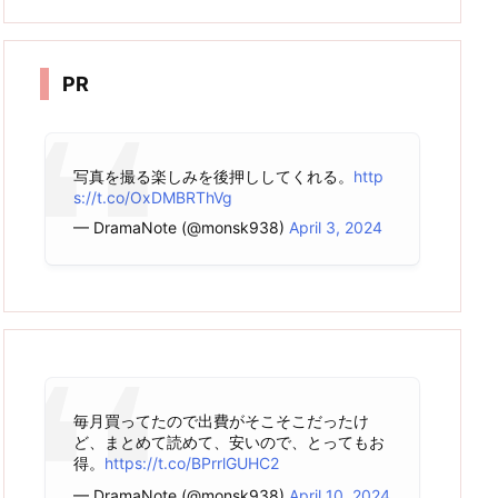
カ
イ
ブ
PR
写真を撮る楽しみを後押ししてくれる。
http
s://t.co/OxDMBRThVg
— DramaNote (@monsk938)
April 3, 2024
毎月買ってたので出費がそこそこだったけ
ど、まとめて読めて、安いので、とってもお
得。
https://t.co/BPrrlGUHC2
— DramaNote (@monsk938)
April 10, 2024