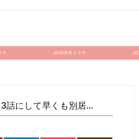
ラマ
2026年冬ドラマ
2
｜3話にして早くも別居…
19番
しあわ
19番
しあわ
19番
しあわ
目のカ
せな結
目のカ
せな結
目のカ
せな結
婚
ルテ 6
婚 7話
ルテ 7
婚 8話
ルテ 8
婚 9話
(最終
話(最
感想｜
話 感
感想｜
話 感
回) 感
終回)
法律よ
想｜話
幸太郎
想｜終
想｜再
感想｜
りも重
数が少
＆ネル
末期患
びしあ
まだ始
い家族