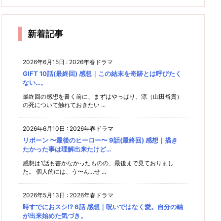
潤、素
数が少
りも重
に振り
者
感想｜
手の話
気分…
ラ夫婦
想｜再
敵な役
ないの
い家族
回され
き
苦笑)
の生活
まだ始
に耳を
だな
だけが
びしあ
のルー
る男た
が一変
まった
傾ける
ぁ…と
惜し
ル
わせに
ち
ばかり
って、
しみじ
い！
新着記事
なった
み。
案外難
2人
しい。
2026年6月15日
:
2026年春ドラマ
GIFT 10話(最終回) 感想｜この結末を奇跡とは呼びたく
ない…。
最終回の感想を書く前に、まずはやっぱり、涼（山田裕貴）
の死について触れておきたい ...
2026年6月10日
:
2026年春ドラマ
リボーン 〜最後のヒーロー〜 9話(最終回) 感想｜描き
たかった事は理解出来たけど…
感想は1話も書かなかったものの、最後まで見ておりまし
た。 個人的には、う〜ん…せ ...
2026年5月13日
:
2026年春ドラマ
時すでにおスシ!? 6話 感想｜呪いではなく愛。自分の軸
が出来始めた気づき。