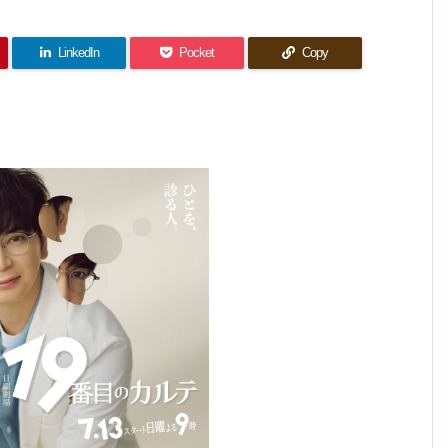
ないの
ラ夫婦
わせに
まった
者と向
のルー
だけが
なった
の生活
ばかり
き合う
ル
2人
惜し
(
が一変
い！
LinkedIn
Pocket
Copy