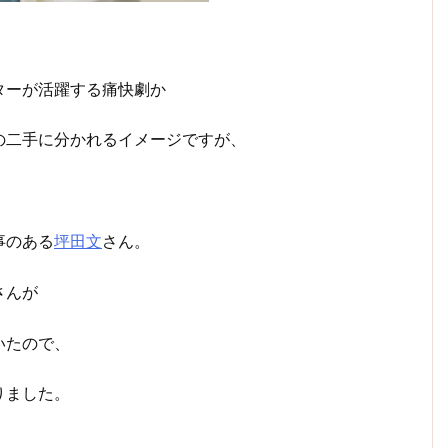
ターが活躍する痛快劇か
の二手に分かれるイメージですが、
事のある
坪田文
さん。
さんが
いたので、
りました。