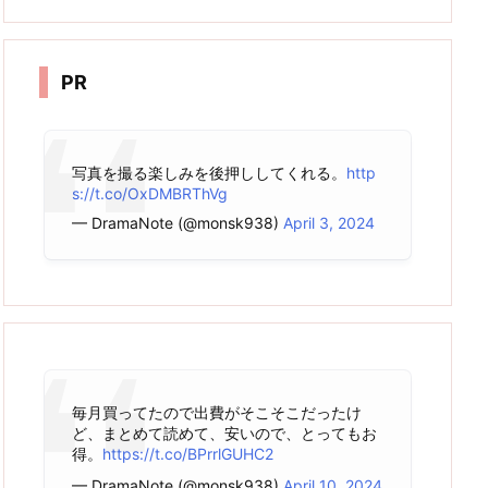
カ
イ
ブ
PR
写真を撮る楽しみを後押ししてくれる。
http
s://t.co/OxDMBRThVg
— DramaNote (@monsk938)
April 3, 2024
毎月買ってたので出費がそこそこだったけ
ど、まとめて読めて、安いので、とってもお
得。
https://t.co/BPrrlGUHC2
— DramaNote (@monsk938)
April 10, 2024